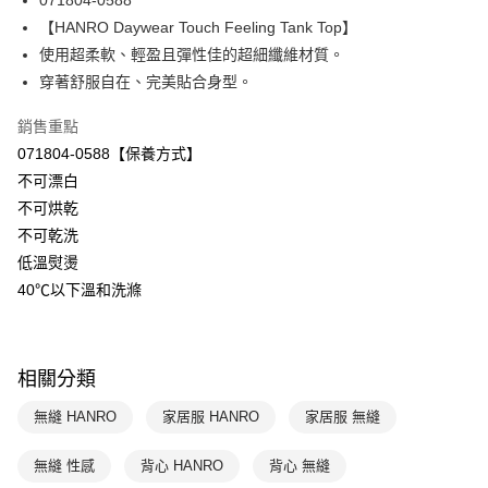
071804-0588
華南商業銀行
彰化商業銀行
【HANRO Daywear Touch Feeling Tank Top】
Apple Pay
上海商業儲蓄銀行
台北富邦商業銀行
國泰世華商業銀行
兆豐國際商業銀行
使用超柔軟、輕盈且彈性佳的超細纖維材質。
悠遊付
臺灣中小企業銀行
台中商業銀行
穿著舒服自在、完美貼合身型。
匯豐（台灣）商業銀行
華泰商業銀行
全盈+PAY
聯邦商業銀行
遠東國際商業銀行
銷售重點
元大商業銀行
永豐商業銀行
ATM付款
071804-0588【保養方式】
玉山商業銀行
星展（台灣）商業銀行
不可漂白
台新國際商業銀行
中國信託商業銀行
運送方式
不可烘乾
台灣樂天信用卡公司
不可乾洗
付款後全家取貨$888免運-以PackAge+配客嘉循環箱包裝寄出
低溫熨燙
每筆NT$90，滿NT$888(含以上)免運費
40℃以下溫和洗滌
付款後萊爾富取貨
每筆NT$90，滿NT$1,000(含以上)免運費
相關分類
付款後7-11取貨
每筆NT$90，滿NT$1,000(含以上)免運費
無縫 HANRO
家居服 HANRO
家居服 無縫
宅配
無縫 性感
背心 HANRO
背心 無縫
每筆NT$90，滿NT$1,000(含以上)免運費