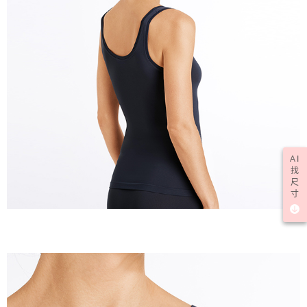
AI
找
尺
寸