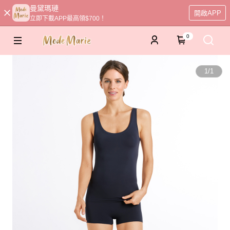
曼黛瑪璉
開啟APP
立即下載APP最高領$700！
0
1
/
1