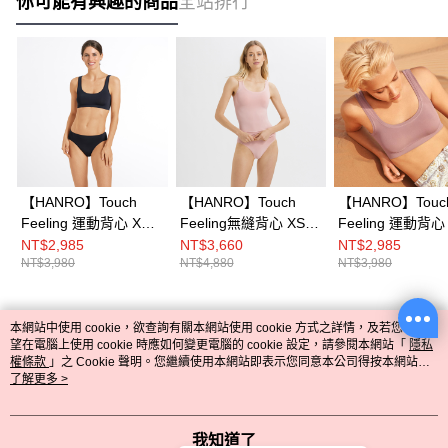
你可能有興趣的商品
全站排行
【HANRO】Touch
【HANRO】Touch
【HANRO】Touc
Feeling 運動背心 XS-L
Feeling無縫背心 XS-M
Feeling 運動背心 
(午夜藍)
(杏粉)
(牡丹粉)
NT$2,985
NT$3,660
NT$2,985
NT$3,980
NT$4,880
NT$3,980
本網站中使用 cookie，欲查詢有關本網站使用 cookie 方式之詳情，及若您不希
熱門標籤
望在電腦上使用 cookie 時應如何變更電腦的 cookie 設定，請參閱本網站「
隱私
權條款
」之 Cookie 聲明。您繼續使用本網站即表示您同意本公司得按本網站使
用條款之 Cookie 聲明使用 cookie。
了解更多 >
我知道了