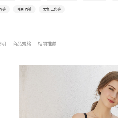
付」結帳
👉 挑尺寸
付款後全家
２．訂單
內褲
時尚 內褲
黑色 三角褲
３．收到繳
👉 挑尺寸
出
／ATM／
每筆NT$9
👉 挑尺寸
※ 請注意
絡購買商品
👉 挑尺寸
萊爾富取
先享後付
※ 交易是
每筆NT$9
是否繳費成
說明
商品規格
相關推薦
付客戶支
付款後萊
每筆NT$9
【注意事
１．透過由
交易，需
7-11取貨
求債權轉
每筆NT$9
２．關於
https://aft
付款後7-1
３．未成
「AFTE
每筆NT$9
任。
４．使用「
宅配
即時審查
每筆NT$9
結果請求
５．嚴禁
離島宅配
形，恩沛