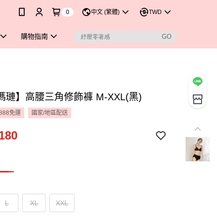
0
中文 (繁體)
TWD
購物指南
璉】高腰三角修飾褲 M-XXL(黑)
888免運
國家/地區配送
180
L
XL
XXL