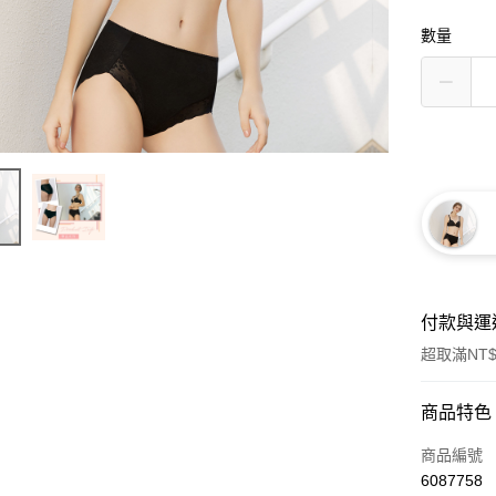
數量
付款與運
超取滿NT$
付款方式
商品特色
信用卡一
商品編號
6087758
信用卡分