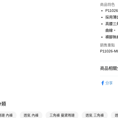
商品特色
3 期 
P1102
合作金
採用薄
超商取貨
華南商
高腰三
LINE Pay
上海商
曲線。
國泰世
褲腳無
Apple Pay
臺灣中
匯豐（
銷售重點
悠遊付
聯邦商
P11026-M
元大商
全盈+PAY
玉山商
台新國
AFTEE先
商品相關分
台灣樂
相關說明
【關於「A
曼黛瑪璉 Mo
ATM付款
AFTEE
分享
👉 挑內褲
便利好安
１．簡單
👉 挑內褲
２．便利
運送方式
３．安心
分類
👉 挑顏色
全家取貨付
【「AFT
👉 挑內褲
瑪璉 內褲
透氣 內褲
三角褲 曼黛瑪璉
透氣 三角褲
透
每筆NT$9
１．於結帳