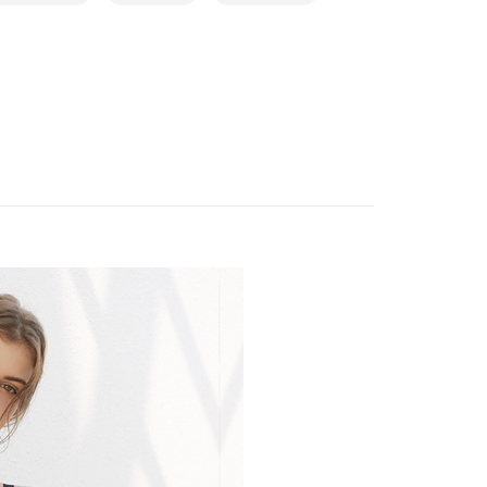
頁面，進行簡訊認證並確認金額後，即可完成結帳。
✔ M
取貨$888免運-以PackAge+配客嘉循環箱包裝寄
成立數日內，您將收到繳費通知簡訊。
費通知簡訊後14天內，點擊此簡訊中的連結，可透過四大超商
✔ L
網路銀行／等多元方式進行付款，方視為交易完成。
0，滿NT$888(含以上)免運費
✔ XL
：結帳手續完成當下不需立刻繳費，但若您需要取消訂單，請聯
的店家。未經商家同意取消之訂單仍視為有效，需透過AFTEE
✔ XXL
貨付款
繳納相關費用。
否成功請以「AFTEE先享後付 」之結帳頁面顯示為準，若有關於
0，滿NT$1,000(含以上)免運費
功／繳費後需取消欲退款等相關疑問，請聯繫「AFTEE先享後
援中心」
https://netprotections.freshdesk.com/support/home
爾富取貨
0，滿NT$1,000(含以上)免運費
項】
恩沛科技股份有限公司提供之「AFTEE先享後付」服務完成之
依本服務之必要範圍內提供個人資料，並將交易相關給付款項請
付款
讓予恩沛科技股份有限公司。
0，滿NT$1,000(含以上)免運費
個人資料處理事宜，請瀏覽以下網址：
ee.tw/terms/#terms3
1取貨
年的使用者請事先徵得法定代理人或監護人之同意方可使用
E先享後付」，若未經同意申辦者引起之損失，本公司不負相關責
0，滿NT$1,000(含以上)免運費
AFTEE先享後付」時，將依據個別帳號之用戶狀況，依本公司
核予不同之上限額度；若仍有額度不足之情形，本公司將視審查
0，滿NT$1,000(含以上)免運費
用戶進行身份認證。
一人註冊多個帳號或使用他人資訊註冊。若發現惡意使用之情
科技股份有限公司將有權停止該用戶之使用額度並採取法律行