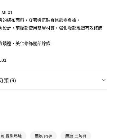
0 利率 每期
NT$393
21家銀行
6-ML01
庫商業銀行
第一商業銀行
透的網布面料，穿著透氣貼身修飾零負擔。
付款
業銀行
彰化商業銀行
角設計，前腹部使用雙層材質，強化腹部雕塑有效修飾
業儲蓄銀行
台北富邦商業銀行
華商業銀行
兆豐國際商業銀行
痕鎖邊，美化修飾腿部線條。
小企業銀行
台中商業銀行
台灣）商業銀行
華泰商業銀行
業銀行
遠東國際商業銀行
L01
業銀行
永豐商業銀行
業銀行
星展（台灣）商業銀行
際商業銀行
中國信託商業銀行
享後付
類 (9)
天信用卡公司
FTEE先享後付」】
de Marie
單品內褲
先享後付是「在收到商品之後才付款」的支付方式。 讓您購物簡單
三角內褲
心！
：不需註冊會員、不需綁卡、不需儲值。
修飾內褲
：只要手機號碼，簡訊認證，即可結帳。
：先確認商品／服務後，再付款。
黑
款$888免運-以PackAge+配客嘉循環箱包裝寄出
EE先享後付」結帳流程】
高腰內褲
氣 曼黛瑪璉
無痕 內褲
無痕 三角褲
0，滿NT$888(含以上)免運費
方式選擇「AFTEE先享後付」後，將跳轉至「AFTEE先享後