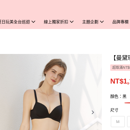
夏日玩美全台巡迴
線上獨家折扣
主題企劃
品牌專欄
【曼黛瑪
超取滿NT$
NT$1,
顏色：黑
尺寸
M