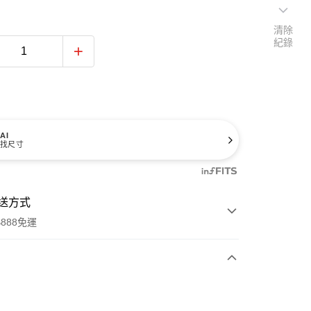
清除
紀錄
AI
找尺寸
送方式
888免運
次付款
期付款