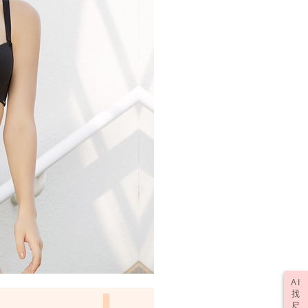
50，滿NT$2,000(含以上)免運費
(訂單成立後，請主動於2天內與線上客服核對收
查看運費
期未確認訂單將自動取消)
AI
找
尺