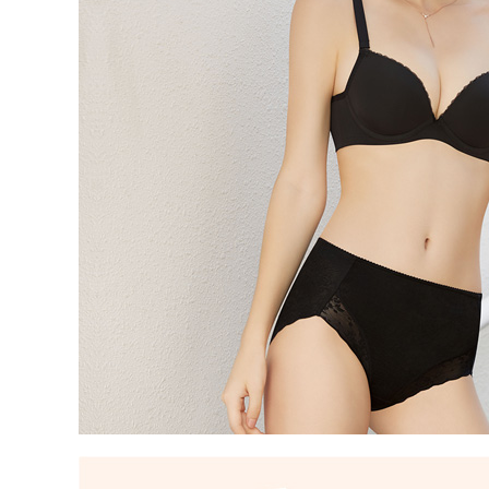
動。
每筆NT$1
海外宅配 
件資料，逾