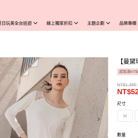
夏日玩美全台巡迴
線上獨家折扣
主題企劃
品牌專欄
【曼黛瑪
超取滿NT$
NT$1,480
NT$5
尺寸
M
數量