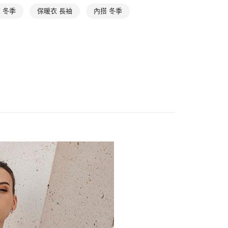
費通知簡訊後14天內，點擊此簡訊中的連結，可透過四大超商
網路銀行／等多元方式進行付款，方視為交易完成。
 冬季
保暖衣 長袖
內搭 冬季
0，滿NT$888(含以上)免運費
：結帳手續完成當下不需立刻繳費，但若您需要取消訂單，請聯
的店家。未經商家同意取消之訂單仍視為有效，需透過AFTEE
貨付款
繳納相關費用。
否成功請以「AFTEE先享後付 」之結帳頁面顯示為準，若有關於
0，滿NT$1,000(含以上)免運費
功／繳費後需取消欲退款等相關疑問，請聯繫「AFTEE先享後
援中心」
https://netprotections.freshdesk.com/support/home
爾富取貨
0，滿NT$1,000(含以上)免運費
項】
恩沛科技股份有限公司提供之「AFTEE先享後付」服務完成之
依本服務之必要範圍內提供個人資料，並將交易相關給付款項請
付款
讓予恩沛科技股份有限公司。
0，滿NT$1,000(含以上)免運費
個人資料處理事宜，請瀏覽以下網址：
ee.tw/terms/#terms3
1取貨
年的使用者請事先徵得法定代理人或監護人之同意方可使用
E先享後付」，若未經同意申辦者引起之損失，本公司不負相關責
0，滿NT$1,000(含以上)免運費
AFTEE先享後付」時，將依據個別帳號之用戶狀況，依本公司
核予不同之上限額度；若仍有額度不足之情形，本公司將視審查
0，滿NT$1,000(含以上)免運費
用戶進行身份認證。
一人註冊多個帳號或使用他人資訊註冊。若發現惡意使用之情
科技股份有限公司將有權停止該用戶之使用額度並採取法律行
50，滿NT$2,000(含以上)免運費