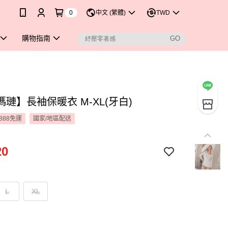
0
中文 (繁體)
TWD
購物指南
璉】長袖保暖衣 M-XL(牙白)
888免運
國家/地區配送
20
L
XL