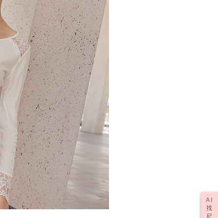
(訂單成立後，請主動於2天內與線上客服核對收
查看運費
期未確認訂單將自動取消)
AI
找
尺