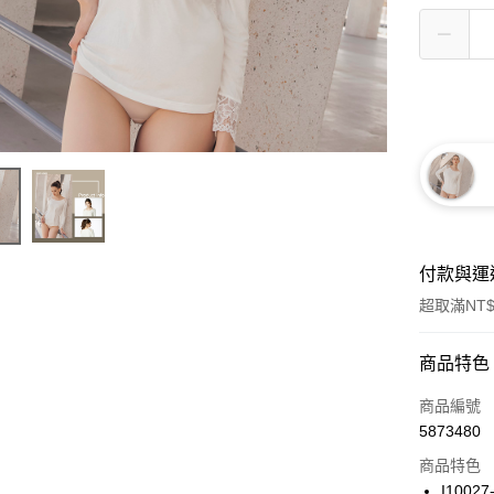
付款與運
超取滿NT$
付款方式
商品特色
信用卡一
商品編號
5873480
信用卡分
商品特色
3 期 
I10027