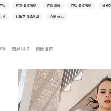
３．收到繳
出
／ATM／
內搭
透氣 曼黛瑪璉
透氣 蕾絲
內搭 曼黛瑪璉
保暖衣
每筆NT$9
※ 請注意
絡購買商品
長袖
保暖衣 曼黛瑪璉
內搭 透氣
萊爾富取
先享後付
※ 交易是
每筆NT$9
是否繳費成
付客戶支
付款後萊
每筆NT$9
【注意事
１．透過由
說明
商品規格
相關推薦
交易，需
7-11取貨
求債權轉
每筆NT$9
２．關於
https://aft
付款後7-1
３．未成
「AFTE
每筆NT$9
任。
４．使用「
宅配
即時審查
每筆NT$9
結果請求
５．嚴禁
離島宅配
形，恩沛
動。
每筆NT$1