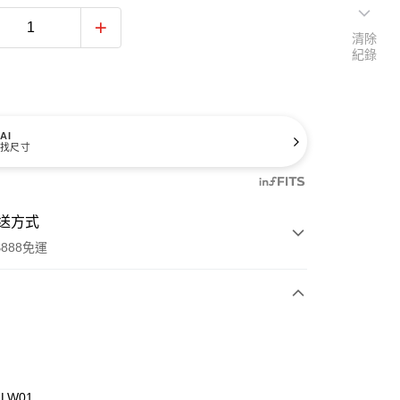
清除
紀錄
AI
找尺寸
送方式
888免運
次付款
期付款
0 利率 每期
NT$173
21家銀行
-LW01