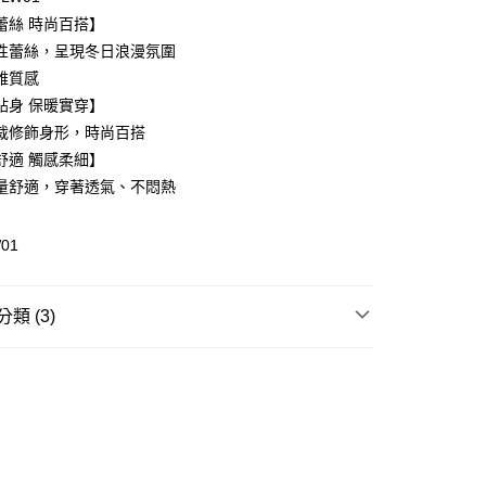
庫商業銀行
第一商業銀行
蕾絲 時尚百搭】
付款
業銀行
彰化商業銀行
性蕾絲，呈現冬日浪漫氛圍
業儲蓄銀行
台北富邦商業銀行
雅質感
華商業銀行
兆豐國際商業銀行
貼身 保暖實穿】
小企業銀行
台中商業銀行
裁修飾身形，時尚百搭
台灣）商業銀行
華泰商業銀行
業銀行
遠東國際商業銀行
舒適 觸感柔細】
業銀行
永豐商業銀行
量舒適，穿著透氣、不悶熱
業銀行
星展（台灣）商業銀行
際商業銀行
中國信託商業銀行
享後付
W01
天信用卡公司
FTEE先享後付」】
先享後付是「在收到商品之後才付款」的支付方式。 讓您購物簡單
心！
類 (3)
：不需註冊會員、不需綁卡、不需儲值。
：只要手機號碼，簡訊認證，即可結帳。
| 折扣專區
舒適單品｜挑戰超低折後價
：先確認商品／服務後，再付款。
⭐ 家居衣著
款$888免運-以PackAge+配客嘉循環箱包裝寄出
EE先享後付」結帳流程】
0，滿NT$888(含以上)免運費
| 折扣專區
保暖內搭｜線上獨享$390up
方式選擇「AFTEE先享後付」後，將跳轉至「AFTEE先享後
頁面，進行簡訊認證並確認金額後，即可完成結帳。
取貨$888免運-以PackAge+配客嘉循環箱包裝寄
成立數日內，您將收到繳費通知簡訊。