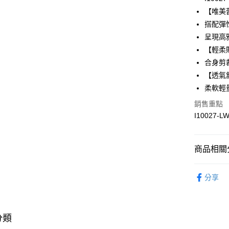
合作金
【唯美
超商取貨
華南商
搭配彈
LINE Pay
上海商
呈現高
國泰世
【輕柔
Apple Pay
臺灣中
合身剪
匯豐（
悠遊付
聯邦商
【透氣
元大商
全盈+PAY
柔軟輕
玉山商
銷售重點
台新國
AFTEE先
I10027-L
台灣樂
相關說明
【關於「A
ATM付款
AFTEE
便利好安
商品相關分
１．簡單
２．便利
限時優惠 
運送方式
３．安心
分享
👉 挑款式
全家取貨付
【「AFT
每筆NT$9
限時優惠 
１．於結帳
付」結帳
分類
付款後全家
２．訂單