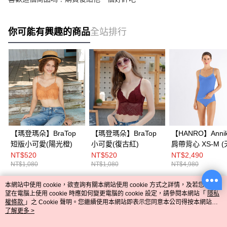
你可能有興趣的商品
全站排行
【瑪登瑪朵】BraTop
【瑪登瑪朵】BraTop
【HANRO】Anni
短版小可愛(陽光橙)
小可愛(復古紅)
肩帶背心 XS-M (
NT$520
NT$520
NT$2,490
NT$1,080
NT$1,080
NT$4,980
本網站中使用 cookie，欲查詢有關本網站使用 cookie 方式之詳情，及若您不希
熱門標籤
望在電腦上使用 cookie 時應如何變更電腦的 cookie 設定，請參閱本網站「
隱私
權條款
」之 Cookie 聲明。您繼續使用本網站即表示您同意本公司得按本網站使
用條款之 Cookie 聲明使用 cookie。
了解更多 >