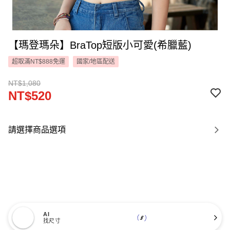
【瑪登瑪朵】BraTop短版小可愛(希臘藍)
超取滿NT$888免運
國家/地區配送
NT$1,080
NT$520
請選擇商品選項
AI
找尺寸