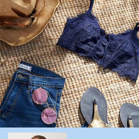
權轉讓予恩沛科技股份有限公司。
付款後7-11取貨
２．關於個人資料處理事宜，請瀏覽以下網址：
每筆NT$90，滿NT$1,000(含以上)免運費
https://aftee.tw/terms/#terms3
３．未成年的使用者請事先徵得法定代理人或監護人之同意方可使用
宅配
「AFTEE先享後付」，若未經同意申辦者引起之損失，本公司不負相關責
任。
每筆NT$90，滿NT$1,000(含以上)免運費
４．使用「AFTEE先享後付」時，將依據個別帳號之用戶狀況，依本公司即
時審查核予不同之上限額度；若仍有額度不足之情形，本公司將視審查結果
離島宅配
請求用戶進行身份認證。
每筆NT$150，滿NT$2,000(含以上)免運費
５．嚴禁一人註冊多個帳號或使用他人資訊註冊。若發現惡意使用之情形，
恩沛科技股份有限公司將有權停止該用戶之使用額度並採取法律行動。
海外宅配 (訂單成立後，請主動於2天內與線上客服核對收
查看運費
件資料，逾期未確認訂單將自動取消)