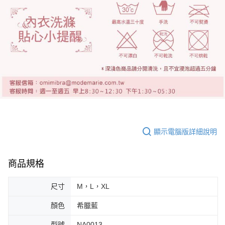
顯示電腦版詳細說明
商品規格
尺寸
M，L，XL
顏色
希臘藍
型號
NA0013