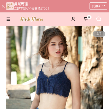
曼黛瑪璉
開啟APP
立即下載APP最高領$700！
0
1
/
4