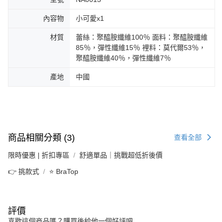
內容物
小可愛x1
材質
蕾絲：聚醯胺纖維100％ 面料：聚醯胺纖維
85％，彈性纖維15％ 裡料：莫代爾53％，
聚醯胺纖維40％，彈性纖維7％
產地
中國
商品相關分類 (3)
查看全部
限時優惠 | 折扣專區
舒適單品｜挑戰超低折後價
👉 挑款式
⭐ BraTop
評價
喜歡這個商品嗎？購買後給他一個好評吧