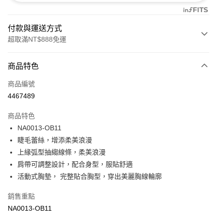
付款與運送方式
超取滿NT$888免運
付款方式
商品特色
信用卡一次付款
商品編號
信用卡分期付款
4467489
3 期 0 利率 每期
NT$173
21家銀行
商品特色
合作金庫商業銀行
第一商業銀行
超商取貨付款
NA0013-OB11
華南商業銀行
彰化商業銀行
睫毛蕾絲，增添柔美浪漫
LINE Pay
上海商業儲蓄銀行
台北富邦商業銀行
國泰世華商業銀行
兆豐國際商業銀行
上緣弧型抽縐線條，柔美浪漫
Apple Pay
臺灣中小企業銀行
台中商業銀行
肩帶可調整設計，配合身型，服貼舒適
匯豐（台灣）商業銀行
華泰商業銀行
活動式胸墊， 完整貼合胸型，穿出美麗胸線輪廓
悠遊付
聯邦商業銀行
遠東國際商業銀行
元大商業銀行
永豐商業銀行
全盈+PAY
銷售重點
玉山商業銀行
星展（台灣）商業銀行
NA0013-OB11
台新國際商業銀行
中國信託商業銀行
AFTEE先享後付