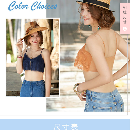
AI
找
尺
寸