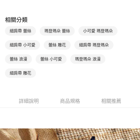
台灣樂天信用卡公司
相關說明
【關於「AFTEE先享後付」】
ATM付款
AFTEE先享後付是「在收到商品之後才付款」的支付方式。 讓您購物簡單
相關分類
便利好安心！
１．簡單：不需註冊會員、不需綁卡、不需儲值。
細肩帶 蕾絲
瑪登瑪朵 蕾絲
小可愛 瑪登瑪朵
運送方式
２．便利：只要手機號碼，簡訊認證，即可結帳。
３．安心：先確認商品／服務後，再付款。
全家取貨付款$888免運-以PackAge+配客嘉循環箱包裝寄出
細肩帶 小可愛
蕾絲 雕花
細肩帶 瑪登瑪朵
每筆NT$90，滿NT$888(含以上)免運費
【「AFTEE先享後付」結帳流程】
１．於結帳方式選擇「AFTEE先享後付」後，將跳轉至「AFTEE先享後付」
蕾絲 浪漫
蕾絲 小可愛
瑪登瑪朵 浪漫
付款後全家取貨$888免運-以PackAge+配客嘉循環箱包裝寄出
結帳頁面，進行簡訊認證並確認金額後，即可完成結帳。
２．訂單成立數日內，您將收到繳費通知簡訊。
每筆NT$90，滿NT$888(含以上)免運費
細肩帶 雕花
３．收到繳費通知簡訊後14天內，點擊此簡訊中的連結，可透過四大超商／
ATM／網路銀行／等多元方式進行付款，方視為交易完成。
萊爾富取貨付款
※ 請注意：結帳手續完成當下不需立刻繳費，但若您需要取消訂單，請聯絡
每筆NT$90，滿NT$1,000(含以上)免運費
購買商品的店家。未經商家同意取消之訂單仍視為有效，需透過AFTEE先享
後付繳納相關費用。
詳細說明
商品規格
相關推薦
付款後萊爾富取貨
※ 交易是否成功請以「AFTEE先享後付 」之結帳頁面顯示為準，若有關於
是否繳費成功／繳費後需取消欲退款等相關疑問，請聯繫「AFTEE先享後付
每筆NT$90，滿NT$1,000(含以上)免運費
客戶支援中心」
https://netprotections.freshdesk.com/support/home
7-11取貨付款
【注意事項】
１．透過由恩沛科技股份有限公司提供之「AFTEE先享後付」服務完成之交
每筆NT$90，滿NT$1,000(含以上)免運費
易，需依本服務之必要範圍內提供個人資料，並將交易相關給付款項請求債