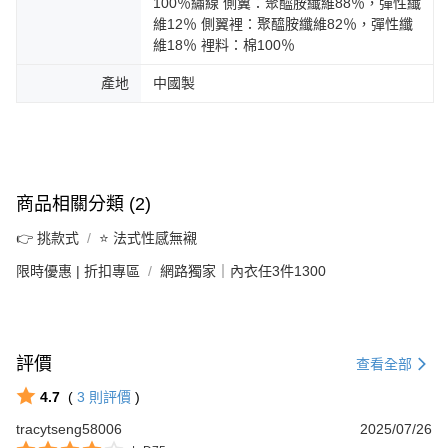
100％繡線 側翼：聚醯胺纖維88％，彈性纖
維12％ 側翼裡：聚醯胺纖維82％，彈性纖
維18％ 裡料：棉100％
產地
中國製
商品相關分類 (2)
👉 挑款式
⭐ 法式性感無襯
限時優惠 | 折扣專區
網路獨家｜內衣任3件1300
評價
查看全部
4.7
(
3
則評價
)
tracytseng58006
2025/07/26