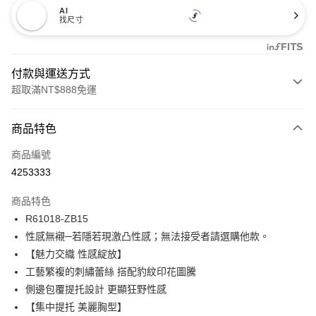
AI
找尺寸
付款與運送方式
超取滿NT$888免運
付款方式
商品特色
信用卡一次付款
商品編號
信用卡分期付款
4253333
3 期 0 利率 每期
NT$173
21家銀行
商品特色
合作金庫商業銀行
第一商業銀行
超商取貨付款
R61018-ZB15
華南商業銀行
彰化商業銀行
性感無襯─若隱若現激凸性感；無法接受者請選購他款。
LINE Pay
上海商業儲蓄銀行
台北富邦商業銀行
國泰世華商業銀行
兆豐國際商業銀行
【魅力交織 性感綻放】
Apple Pay
臺灣中小企業銀行
台中商業銀行
工藝繁複的刺繡蕾絲 搭配豹紋印花圖騰
匯豐（台灣）商業銀行
華泰商業銀行
側邊包覆提托設計 更顯狂野性感
悠遊付
聯邦商業銀行
遠東國際商業銀行
【集中提托 美麗胸型】
元大商業銀行
永豐商業銀行