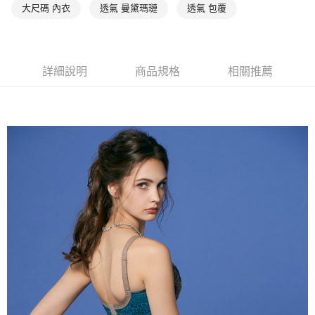
大尺碼 內衣
透氣 曼黛瑪璉
透氣 包覆
１．透過由恩沛科技股份有限公司提供之「AFTEE先享後付」服務完成之交
每筆NT$90，滿NT$1,000(含以上)免運費
易，需依本服務之必要範圍內提供個人資料，並將交易相關給付款項請求債
權轉讓予恩沛科技股份有限公司。
付款後7-11取貨
２．關於個人資料處理事宜，請瀏覽以下網址：
每筆NT$90，滿NT$1,000(含以上)免運費
https://aftee.tw/terms/#terms3
詳細說明
商品規格
相關推薦
３．未成年的使用者請事先徵得法定代理人或監護人之同意方可使用
宅配
「AFTEE先享後付」，若未經同意申辦者引起之損失，本公司不負相關責
任。
每筆NT$90，滿NT$1,000(含以上)免運費
４．使用「AFTEE先享後付」時，將依據個別帳號之用戶狀況，依本公司即
時審查核予不同之上限額度；若仍有額度不足之情形，本公司將視審查結果
離島宅配
請求用戶進行身份認證。
每筆NT$150，滿NT$2,000(含以上)免運費
５．嚴禁一人註冊多個帳號或使用他人資訊註冊。若發現惡意使用之情形，
恩沛科技股份有限公司將有權停止該用戶之使用額度並採取法律行動。
海外宅配 (訂單成立後，請主動於2天內與線上客服核對收
查看運費
件資料，逾期未確認訂單將自動取消)