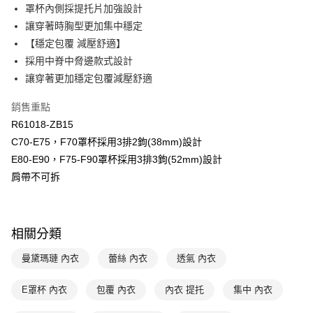
全盈+PAY
罩杯內側採提托片加強設計
玉山商業銀行
星展（台灣）商業銀行
讓穿著時胸型更加集中穩定
台新國際商業銀行
中國信託商業銀行
AFTEE先享後付
台灣樂天信用卡公司
【穩定包覆 減壓舒適】
相關說明
【關於「AFTEE先享後付」】
採用中脊中脅邊款式設計
ATM付款
AFTEE先享後付是「在收到商品之後才付款」的支付方式。 讓您購物簡單
讓穿著更加穩定包覆減壓舒適
便利好安心！
１．簡單：不需註冊會員、不需綁卡、不需儲值。
運送方式
銷售重點
２．便利：只要手機號碼，簡訊認證，即可結帳。
３．安心：先確認商品／服務後，再付款。
R61018-ZB15
全家取貨付款$888免運-以PackAge+配客嘉循環箱包裝寄出
C70-E75，F70罩杯採用3排2鉤(38mm)設計
每筆NT$90，滿NT$888(含以上)免運費
【「AFTEE先享後付」結帳流程】
E80-E90，F75-F90罩杯採用3排3鉤(52mm)設計
１．於結帳方式選擇「AFTEE先享後付」後，將跳轉至「AFTEE先享後付」
付款後全家取貨$888免運-以PackAge+配客嘉循環箱包裝寄出
結帳頁面，進行簡訊認證並確認金額後，即可完成結帳。
肩帶不可拆
２．訂單成立數日內，您將收到繳費通知簡訊。
每筆NT$90，滿NT$888(含以上)免運費
３．收到繳費通知簡訊後14天內，點擊此簡訊中的連結，可透過四大超商／
ATM／網路銀行／等多元方式進行付款，方視為交易完成。
萊爾富取貨付款
※ 請注意：結帳手續完成當下不需立刻繳費，但若您需要取消訂單，請聯絡
相關分類
每筆NT$90，滿NT$1,000(含以上)免運費
購買商品的店家。未經商家同意取消之訂單仍視為有效，需透過AFTEE先享
後付繳納相關費用。
曼黛瑪璉 內衣
蕾絲 內衣
透氣 內衣
付款後萊爾富取貨
※ 交易是否成功請以「AFTEE先享後付 」之結帳頁面顯示為準，若有關於
是否繳費成功／繳費後需取消欲退款等相關疑問，請聯繫「AFTEE先享後付
每筆NT$90，滿NT$1,000(含以上)免運費
客戶支援中心」
https://netprotections.freshdesk.com/support/home
E罩杯 內衣
包覆 內衣
內衣 提托
集中 內衣
7-11取貨付款
【注意事項】