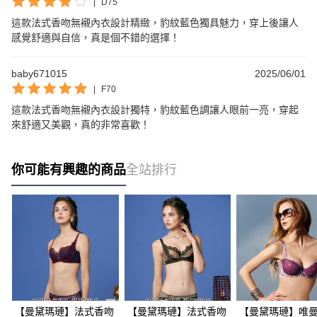
|
D75
這款法式香吻無襯內衣設計精緻，豹紋藍色獨具魅力，穿上後讓人
感覺舒適與自信，真是個不錯的選擇！
baby671015
2025/06/01
|
F70
這款法式香吻無襯內衣設計獨特，豹紋藍色調讓人眼前一亮，穿起
來舒適又美觀，真的非常喜歡！
你可能有興趣的商品
全站排行
【曼黛瑪璉】法式香吻
【曼黛瑪璉】法式香吻
【曼黛瑪璉】唯