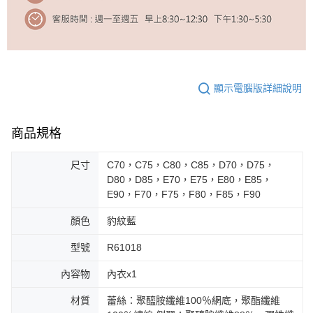
顯示電腦版詳細說明
商品規格
尺寸
C70，C75，C80，C85，D70，D75，
D80，D85，E70，E75，E80，E85，
E90，F70，F75，F80，F85，F90
顏色
豹紋藍
型號
R61018
內容物
內衣x1
材質
蕾絲：聚醯胺纖維100％網底，聚酯纖維