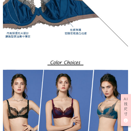
AI
找
尺
寸