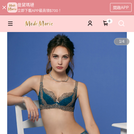
曼黛瑪璉
開啟APP
立即下載APP最高領$700！
0
1
/
4