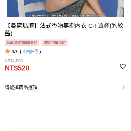
【曼黛瑪璉】法式香吻無襯內衣 C-F罩杯(豹紋
藍)
超取滿NT$888免運
國家/地區配送
4.7
(
3
則評價
)
NT$1,580
NT$520
請選擇商品選項