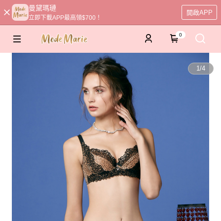
曼黛瑪璉
開啟APP
立即下載APP最高領$700！
0
1
/
4