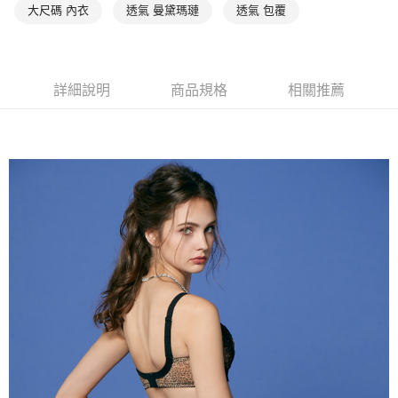
大尺碼 內衣
透氣 曼黛瑪璉
透氣 包覆
１．透過由恩沛科技股份有限公司提供之「AFTEE先享後付」服務完成之交
每筆NT$90，滿NT$1,000(含以上)免運費
易，需依本服務之必要範圍內提供個人資料，並將交易相關給付款項請求債
權轉讓予恩沛科技股份有限公司。
付款後7-11取貨
２．關於個人資料處理事宜，請瀏覽以下網址：
每筆NT$90，滿NT$1,000(含以上)免運費
https://aftee.tw/terms/#terms3
詳細說明
商品規格
相關推薦
３．未成年的使用者請事先徵得法定代理人或監護人之同意方可使用
宅配
「AFTEE先享後付」，若未經同意申辦者引起之損失，本公司不負相關責
任。
每筆NT$90，滿NT$1,000(含以上)免運費
４．使用「AFTEE先享後付」時，將依據個別帳號之用戶狀況，依本公司即
時審查核予不同之上限額度；若仍有額度不足之情形，本公司將視審查結果
離島宅配
請求用戶進行身份認證。
每筆NT$150，滿NT$2,000(含以上)免運費
５．嚴禁一人註冊多個帳號或使用他人資訊註冊。若發現惡意使用之情形，
恩沛科技股份有限公司將有權停止該用戶之使用額度並採取法律行動。
海外宅配 (訂單成立後，請主動於2天內與線上客服核對收
查看運費
件資料，逾期未確認訂單將自動取消)