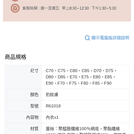
顯示電腦版詳細說明
商品規格
尺寸
C70，C75，C80，C85，D70，D75，
D80，D85，E70，E75，E80，E85，
E90，F70，F75，F80，F85，F90
顏色
豹紋膚
型號
R61018
內容物
內衣x1
材質
蕾絲：聚醯胺纖維100％網底，聚酯纖維