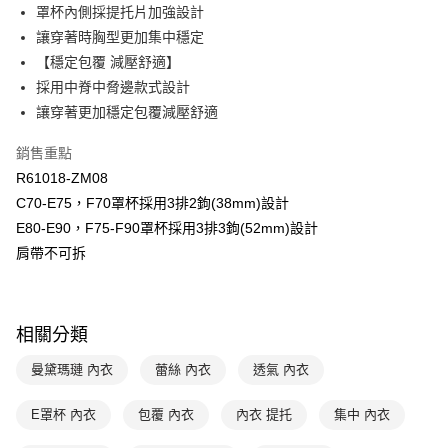
全盈+PAY
罩杯內側採提托片加強設計
玉山商業銀行
星展（台灣）商業銀行
讓穿著時胸型更加集中穩定
台新國際商業銀行
中國信託商業銀行
AFTEE先享後付
台灣樂天信用卡公司
【穩定包覆 減壓舒適】
相關說明
【關於「AFTEE先享後付」】
採用中脊中脅邊款式設計
ATM付款
AFTEE先享後付是「在收到商品之後才付款」的支付方式。 讓您購物簡單
讓穿著更加穩定包覆減壓舒適
便利好安心！
１．簡單：不需註冊會員、不需綁卡、不需儲值。
運送方式
銷售重點
２．便利：只要手機號碼，簡訊認證，即可結帳。
３．安心：先確認商品／服務後，再付款。
R61018-ZM08
全家取貨付款$888免運-以PackAge+配客嘉循環箱包裝寄出
C70-E75，F70罩杯採用3排2鉤(38mm)設計
每筆NT$90，滿NT$888(含以上)免運費
【「AFTEE先享後付」結帳流程】
E80-E90，F75-F90罩杯採用3排3鉤(52mm)設計
１．於結帳方式選擇「AFTEE先享後付」後，將跳轉至「AFTEE先享後付」
付款後全家取貨$888免運-以PackAge+配客嘉循環箱包裝寄出
結帳頁面，進行簡訊認證並確認金額後，即可完成結帳。
肩帶不可拆
２．訂單成立數日內，您將收到繳費通知簡訊。
每筆NT$90，滿NT$888(含以上)免運費
３．收到繳費通知簡訊後14天內，點擊此簡訊中的連結，可透過四大超商／
ATM／網路銀行／等多元方式進行付款，方視為交易完成。
萊爾富取貨付款
※ 請注意：結帳手續完成當下不需立刻繳費，但若您需要取消訂單，請聯絡
相關分類
每筆NT$90，滿NT$1,000(含以上)免運費
購買商品的店家。未經商家同意取消之訂單仍視為有效，需透過AFTEE先享
後付繳納相關費用。
曼黛瑪璉 內衣
蕾絲 內衣
透氣 內衣
付款後萊爾富取貨
※ 交易是否成功請以「AFTEE先享後付 」之結帳頁面顯示為準，若有關於
是否繳費成功／繳費後需取消欲退款等相關疑問，請聯繫「AFTEE先享後付
每筆NT$90，滿NT$1,000(含以上)免運費
客戶支援中心」
https://netprotections.freshdesk.com/support/home
E罩杯 內衣
包覆 內衣
內衣 提托
集中 內衣
7-11取貨付款
【注意事項】