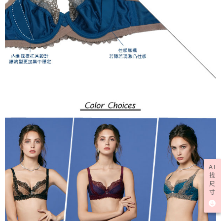
AI
找
尺
寸