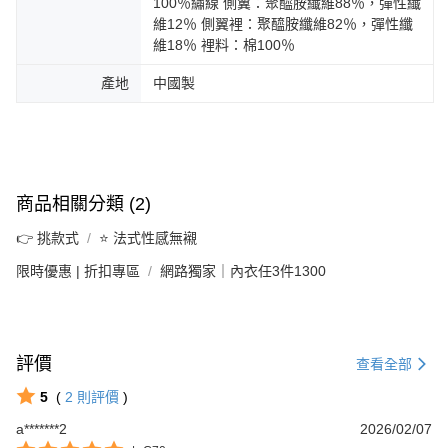
100％繡線 側翼：聚醯胺纖維88％，彈性纖
維12％ 側翼裡：聚醯胺纖維82％，彈性纖
維18％ 裡料：棉100％
產地
中國製
商品相關分類 (2)
👉 挑款式
⭐ 法式性感無襯
限時優惠 | 折扣專區
網路獨家｜內衣任3件1300
評價
查看全部
5
(
2
則評價
)
a*******2
2026/02/07