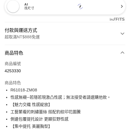
AI
找尺寸
付款與運送方式
超取滿NT$888免運
付款方式
商品特色
信用卡一次付款
商品編號
信用卡分期付款
4253330
3 期 0 利率 每期
NT$173
21家銀行
商品特色
合作金庫商業銀行
第一商業銀行
超商取貨付款
R61018-ZM08
華南商業銀行
彰化商業銀行
性感無襯─若隱若現激凸性感；無法接受者請選購他款。
LINE Pay
上海商業儲蓄銀行
台北富邦商業銀行
國泰世華商業銀行
兆豐國際商業銀行
【魅力交織 性感綻放】
Apple Pay
臺灣中小企業銀行
台中商業銀行
工藝繁複的刺繡蕾絲 搭配豹紋印花圖騰
匯豐（台灣）商業銀行
華泰商業銀行
側邊包覆提托設計 更顯狂野性感
悠遊付
聯邦商業銀行
遠東國際商業銀行
【集中提托 美麗胸型】
元大商業銀行
永豐商業銀行