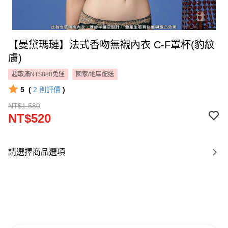
【曼黛瑪璉】法式香吻無襯內衣 C-F罩杯(豹紋
膚)
超取滿NT$888免運
國家/地區配送
5
(
2
則評價
)
NT$1,580
NT$520
請選擇商品選項