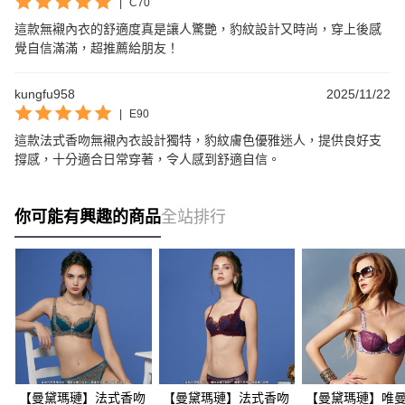
|
C70
這款無襯內衣的舒適度真是讓人驚艷，豹紋設計又時尚，穿上後感
覺自信滿滿，超推薦給朋友！
kungfu958
2025/11/22
|
E90
這款法式香吻無襯內衣設計獨特，豹紋膚色優雅迷人，提供良好支
撐感，十分適合日常穿著，令人感到舒適自信。
你可能有興趣的商品
全站排行
【曼黛瑪璉】法式香吻
【曼黛瑪璉】法式香吻
【曼黛瑪璉】唯