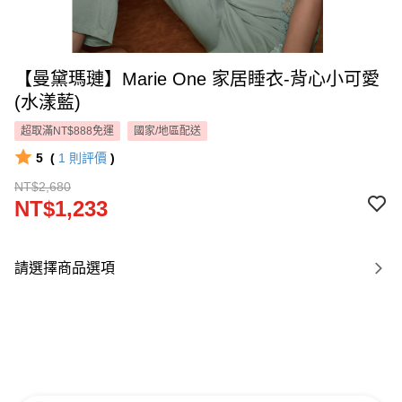
【曼黛瑪璉】Marie One 家居睡衣-背心小可愛
(水漾藍)
超取滿NT$888免運
國家/地區配送
5
(
1
則評價
)
NT$2,680
NT$1,233
請選擇商品選項