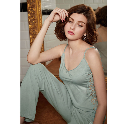
１．透過由恩沛科技股份有限公司提供之「AFTEE先享後付」服務完成之交
每筆NT$90，滿NT$1,000(含以上)免運費
易，需依本服務之必要範圍內提供個人資料，並將交易相關給付款項請求債
權轉讓予恩沛科技股份有限公司。
付款後7-11取貨
２．關於個人資料處理事宜，請瀏覽以下網址：
每筆NT$90，滿NT$1,000(含以上)免運費
https://aftee.tw/terms/#terms3
３．未成年的使用者請事先徵得法定代理人或監護人之同意方可使用
宅配
「AFTEE先享後付」，若未經同意申辦者引起之損失，本公司不負相關責
任。
每筆NT$90，滿NT$1,000(含以上)免運費
４．使用「AFTEE先享後付」時，將依據個別帳號之用戶狀況，依本公司即
時審查核予不同之上限額度；若仍有額度不足之情形，本公司將視審查結果
離島宅配
請求用戶進行身份認證。
每筆NT$150，滿NT$2,000(含以上)免運費
５．嚴禁一人註冊多個帳號或使用他人資訊註冊。若發現惡意使用之情形，
恩沛科技股份有限公司將有權停止該用戶之使用額度並採取法律行動。
海外宅配 (訂單成立後，請主動於2天內與線上客服核對收
查看運費
件資料，逾期未確認訂單將自動取消)