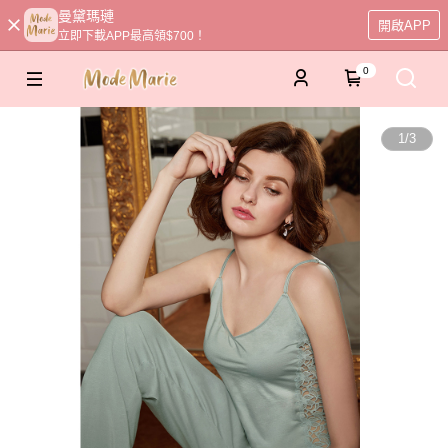
曼黛瑪璉
開啟APP
立即下載APP最高領$700！
0
1
/
3