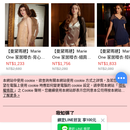
【曼黛瑪璉】Marie
【曼黛瑪璉】Marie
【曼黛瑪璉】Mari
One 家居睡衣-背心小
One 家居睡衣-細肩帶
One 家居睡衣-短
可愛(時尚膚)
襯衣 M-L(舞墨灰)
L(雅致藍)
NT$1,233
NT$1,756
NT$1,833
NT$2,680
NT$2,280
NT$2,380
本網站中使用 cookie，欲查詢有關本網站使用 cookie 方式之詳情，及若您不希
熱門標籤
望在電腦上使用 cookie 時應如何變更電腦的 cookie 設定，請參閱本網站「
隱私
權條款
」之 Cookie 聲明。您繼續使用本網站即表示您同意本公司得按本網站使
用條款之 Cookie 聲明使用 cookie。
了解更多 >
我知道了
綁定LINE好友 享100元折價券
連結 LINE 帳號