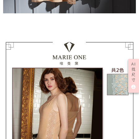
AI
找
尺
寸