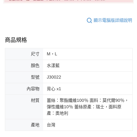
顯示電腦版詳細說明
商品規格
尺寸
M，L
顏色
水漾藍
型號
J30022
內容物
背心 x1
材質
蕾絲：聚酯纖維100％ 面料：莫代爾90％，
彈性纖維10％ 蕾絲原產：瑞士，面料原
產：奧地利
產地
台灣