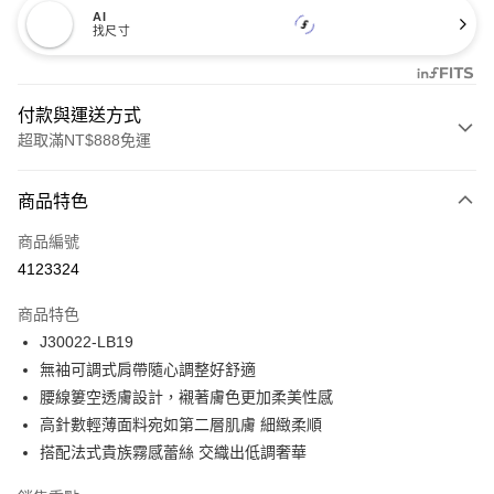
AI
找尺寸
付款與運送方式
超取滿NT$888免運
付款方式
商品特色
信用卡一次付款
商品編號
信用卡分期付款
4123324
3 期 0 利率 每期
NT$411
21家銀行
商品特色
合作金庫商業銀行
第一商業銀行
超商取貨付款
J30022-LB19
華南商業銀行
彰化商業銀行
無袖可調式肩帶隨心調整好舒適
LINE Pay
上海商業儲蓄銀行
台北富邦商業銀行
國泰世華商業銀行
兆豐國際商業銀行
腰線簍空透膚設計，襯著膚色更加柔美性感
Apple Pay
臺灣中小企業銀行
台中商業銀行
高針數輕薄面料宛如第二層肌膚 細緻柔順
匯豐（台灣）商業銀行
華泰商業銀行
搭配法式貴族霧感蕾絲 交織出低調奢華
悠遊付
聯邦商業銀行
遠東國際商業銀行
元大商業銀行
永豐商業銀行