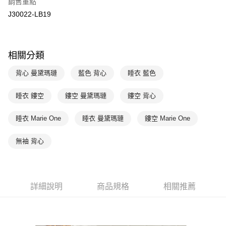
全盈+PAY
銷售重點
玉山商業銀行
星展（台灣）商業銀行
J30022-LB19
台新國際商業銀行
中國信託商業銀行
AFTEE先享後付
台灣樂天信用卡公司
相關說明
【關於「AFTEE先享後付」】
ATM付款
AFTEE先享後付是「在收到商品之後才付款」的支付方式。 讓您購物簡單
相關分類
便利好安心！
１．簡單：不需註冊會員、不需綁卡、不需儲值。
背心 曼黛瑪璉
藍色 背心
睡衣 藍色
運送方式
２．便利：只要手機號碼，簡訊認證，即可結帳。
３．安心：先確認商品／服務後，再付款。
全家取貨付款$888免運-以PackAge+配客嘉循環箱包裝寄出
睡衣 鏤空
鏤空 曼黛瑪璉
鏤空 背心
每筆NT$90，滿NT$888(含以上)免運費
【「AFTEE先享後付」結帳流程】
１．於結帳方式選擇「AFTEE先享後付」後，將跳轉至「AFTEE先享後付」
睡衣 Marie One
睡衣 曼黛瑪璉
鏤空 Marie One
付款後全家取貨$888免運-以PackAge+配客嘉循環箱包裝寄出
結帳頁面，進行簡訊認證並確認金額後，即可完成結帳。
２．訂單成立數日內，您將收到繳費通知簡訊。
每筆NT$90，滿NT$888(含以上)免運費
無袖 背心
３．收到繳費通知簡訊後14天內，點擊此簡訊中的連結，可透過四大超商／
ATM／網路銀行／等多元方式進行付款，方視為交易完成。
萊爾富取貨付款
※ 請注意：結帳手續完成當下不需立刻繳費，但若您需要取消訂單，請聯絡
每筆NT$90，滿NT$1,000(含以上)免運費
購買商品的店家。未經商家同意取消之訂單仍視為有效，需透過AFTEE先享
後付繳納相關費用。
詳細說明
商品規格
相關推薦
付款後萊爾富取貨
※ 交易是否成功請以「AFTEE先享後付 」之結帳頁面顯示為準，若有關於
是否繳費成功／繳費後需取消欲退款等相關疑問，請聯繫「AFTEE先享後付
每筆NT$90，滿NT$1,000(含以上)免運費
客戶支援中心」
https://netprotections.freshdesk.com/support/home
7-11取貨付款
【注意事項】