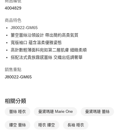
商品編號
信用卡分期付款
4004829
3 期 0 利率 每期
NT$1,055
21家銀行
商品特色
合作金庫商業銀行
第一商業銀行
超商取貨付款
J80022-GM65
華南商業銀行
彰化商業銀行
簍空蕾絲沿領設計 帶出簡約高貴氣質
LINE Pay
上海商業儲蓄銀行
台北富邦商業銀行
國泰世華商業銀行
兆豐國際商業銀行
寬版袖口 蘊含溫柔優雅姿態
Apple Pay
臺灣中小企業銀行
台中商業銀行
高針數輕薄面料宛如第二層肌膚 細緻柔順
匯豐（台灣）商業銀行
華泰商業銀行
搭配法式貴族霧感蕾絲 交織出低調奢華
悠遊付
聯邦商業銀行
遠東國際商業銀行
元大商業銀行
永豐商業銀行
全盈+PAY
銷售重點
玉山商業銀行
星展（台灣）商業銀行
J80022-GM65
台新國際商業銀行
中國信託商業銀行
AFTEE先享後付
台灣樂天信用卡公司
相關說明
【關於「AFTEE先享後付」】
ATM付款
AFTEE先享後付是「在收到商品之後才付款」的支付方式。 讓您購物簡單
相關分類
便利好安心！
１．簡單：不需註冊會員、不需綁卡、不需儲值。
蕾絲 睡衣
曼黛瑪璉 Marie One
曼黛瑪璉 蕾絲
運送方式
２．便利：只要手機號碼，簡訊認證，即可結帳。
３．安心：先確認商品／服務後，再付款。
全家取貨付款$888免運-以PackAge+配客嘉循環箱包裝寄出
鏤空 蕾絲
睡衣 鏤空
長袖 睡衣
每筆NT$90，滿NT$888(含以上)免運費
【「AFTEE先享後付」結帳流程】