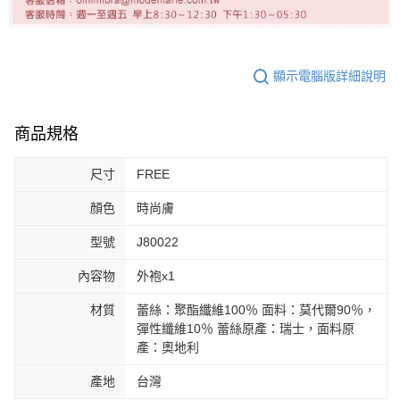
顯示電腦版詳細說明
商品規格
尺寸
FREE
顏色
時尚膚
型號
J80022
內容物
外袍x1
材質
蕾絲：聚酯纖維100％ 面料：莫代爾90％，
彈性纖維10％ 蕾絲原產：瑞士，面料原
產：奧地利
產地
台灣