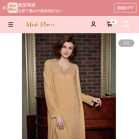
曼黛瑪璉
開啟APP
立即下載APP最高領$700！
0
1
/
2