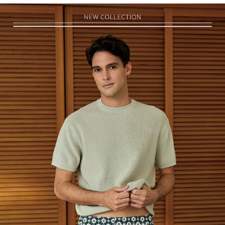
是否繳費成功／繳費後需取消欲退款等相關疑問，請聯繫「AFTEE先享後付
每筆NT$90，滿NT$1,000(含以上)免運費
客戶支援中心」
https://netprotections.freshdesk.com/support/home
7-11取貨付款
【注意事項】
１．透過由恩沛科技股份有限公司提供之「AFTEE先享後付」服務完成之交
每筆NT$90，滿NT$1,000(含以上)免運費
易，需依本服務之必要範圍內提供個人資料，並將交易相關給付款項請求債
權轉讓予恩沛科技股份有限公司。
付款後7-11取貨
２．關於個人資料處理事宜，請瀏覽以下網址：
每筆NT$90，滿NT$1,000(含以上)免運費
https://aftee.tw/terms/#terms3
３．未成年的使用者請事先徵得法定代理人或監護人之同意方可使用
宅配
「AFTEE先享後付」，若未經同意申辦者引起之損失，本公司不負相關責
任。
每筆NT$90，滿NT$1,000(含以上)免運費
４．使用「AFTEE先享後付」時，將依據個別帳號之用戶狀況，依本公司即
時審查核予不同之上限額度；若仍有額度不足之情形，本公司將視審查結果
離島宅配
請求用戶進行身份認證。
每筆NT$150，滿NT$2,000(含以上)免運費
５．嚴禁一人註冊多個帳號或使用他人資訊註冊。若發現惡意使用之情形，
恩沛科技股份有限公司將有權停止該用戶之使用額度並採取法律行動。
海外宅配 (訂單成立後，請主動於2天內與線上客服核對收
查看運費
件資料，逾期未確認訂單將自動取消)