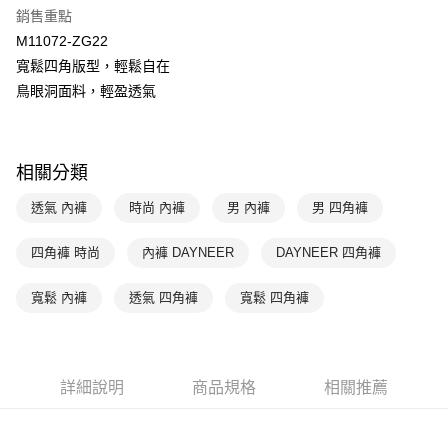
銷售重點
匯豐（台灣）商業銀行
華泰商業銀行
悠遊付
聯邦商業銀行
遠東國際商業銀行
M11072-ZG22
元大商業銀行
永豐商業銀行
全盈+PAY
寬鬆四角版型，輕鬆自在
玉山商業銀行
星展（台灣）商業銀行
鳥眼洞面料，輕盈透氣
台新國際商業銀行
中國信託商業銀行
AFTEE先享後付
台灣樂天信用卡公司
相關說明
【關於「AFTEE先享後付」】
ATM付款
AFTEE先享後付是「在收到商品之後才付款」的支付方式。 讓您購物簡單
相關分類
便利好安心！
１．簡單：不需註冊會員、不需綁卡、不需儲值。
透氣 內褲
時尚 內褲
男 內褲
男 四角褲
運送方式
２．便利：只要手機號碼，簡訊認證，即可結帳。
３．安心：先確認商品／服務後，再付款。
全家取貨付款$888免運-以PackAge+配客嘉循環箱包裝寄出
四角褲 時尚
內褲 DAYNEER
DAYNEER 四角褲
每筆NT$90，滿NT$888(含以上)免運費
【「AFTEE先享後付」結帳流程】
１．於結帳方式選擇「AFTEE先享後付」後，將跳轉至「AFTEE先享後付」
寬鬆 內褲
透氣 四角褲
寬鬆 四角褲
付款後全家取貨$888免運-以PackAge+配客嘉循環箱包裝寄出
結帳頁面，進行簡訊認證並確認金額後，即可完成結帳。
２．訂單成立數日內，您將收到繳費通知簡訊。
每筆NT$90，滿NT$888(含以上)免運費
３．收到繳費通知簡訊後14天內，點擊此簡訊中的連結，可透過四大超商／
ATM／網路銀行／等多元方式進行付款，方視為交易完成。
萊爾富取貨付款
※ 請注意：結帳手續完成當下不需立刻繳費，但若您需要取消訂單，請聯絡
詳細說明
商品規格
相關推薦
每筆NT$90，滿NT$1,000(含以上)免運費
購買商品的店家。未經商家同意取消之訂單仍視為有效，需透過AFTEE先享
後付繳納相關費用。
付款後萊爾富取貨
※ 交易是否成功請以「AFTEE先享後付 」之結帳頁面顯示為準，若有關於