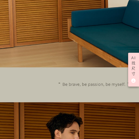
AI
找
尺
寸