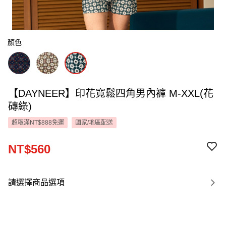
顏色
【DAYNEER】印花寬鬆四角男內褲 M-XXL(花
磚綠)
超取滿NT$888免運
國家/地區配送
NT$560
請選擇商品選項