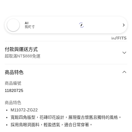
AI
找尺寸
付款與運送方式
超取滿NT$888免運
付款方式
商品特色
信用卡一次付款
商品編號
信用卡分期付款
11820725
3 期 0 利率 每期
NT$186
21家銀行
商品特色
合作金庫商業銀行
第一商業銀行
超商取貨付款
M11072-ZG22
華南商業銀行
彰化商業銀行
寬鬆四角版型，花磚印花設計，展現復古懷舊且獨特的風格。
LINE Pay
上海商業儲蓄銀行
台北富邦商業銀行
國泰世華商業銀行
兆豐國際商業銀行
採用鳥眼洞面料，輕盈透氣，適合日常穿著。
Apple Pay
臺灣中小企業銀行
台中商業銀行