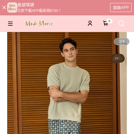
曼黛瑪璉
開啟APP
立即下載APP最高領$700！
0
1
/
4