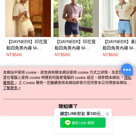
【DAYNEER】印花寬
【DAYNEER】印花寬
【DAYNEER】
鬆四角男內褲 M-
鬆四角男內褲 M-
鬆四角男內褲 M-
XXL(耀眼黃)
XXL(花磚紅)
XXL(運河藍)
NT$560
NT$560
NT$650
本網站中使用 cookie，欲查詢有關本網站使用 cookie 方式之詳情，及若您不希
熱門標籤
望在電腦上使用 cookie 時應如何變更電腦的 cookie 設定，請參閱本網站「
隱私
權條款
」之 Cookie 聲明。您繼續使用本網站即表示您同意本公司得按本網站使
用條款之 Cookie 聲明使用 cookie。
了解更多 >
我知道了
綁定LINE好友 享100元折價券
連結 LINE 帳號