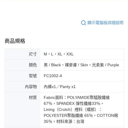
顯示電腦版詳細說明
商品規格
尺寸
M，L，XL，XXL
顏色
黑 / Black，裸麥膚 / Skin，光柔紫 / Purple
型號
FC1002-4
內容物
內褲x1／Panty x1
材質
Fabric面料：POLYAMIDE聚醯胺纖維
67％，SPANDEX 彈性纖維33％。
Lining（Crotch）裡料（襠部）：
POLYESTER聚酯纖維 65％，COTTON棉
35％。材料來源：台灣