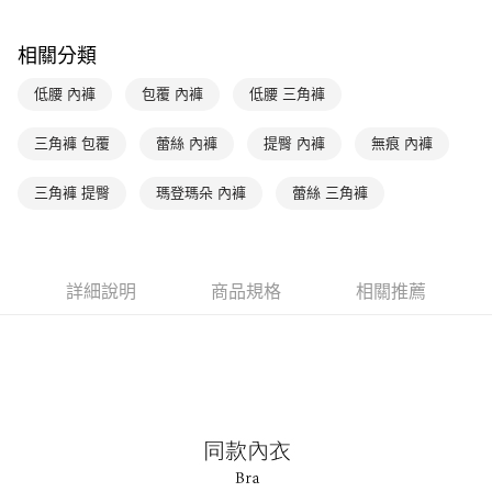
台新國際商業銀行
中國信託商業銀行
AFTEE先享後付
台灣樂天信用卡公司
相關說明
相關分類
【關於「AFTEE先享後付」】
ATM付款
AFTEE先享後付是「在收到商品之後才付款」的支付方式。 讓您購物簡單
低腰 內褲
包覆 內褲
低腰 三角褲
便利好安心！
１．簡單：不需註冊會員、不需綁卡、不需儲值。
運送方式
２．便利：只要手機號碼，簡訊認證，即可結帳。
三角褲 包覆
蕾絲 內褲
提臀 內褲
無痕 內褲
３．安心：先確認商品／服務後，再付款。
全家取貨付款$888免運-以PackAge+配客嘉循環箱包裝寄出
每筆NT$90，滿NT$888(含以上)免運費
三角褲 提臀
瑪登瑪朵 內褲
蕾絲 三角褲
【「AFTEE先享後付」結帳流程】
１．於結帳方式選擇「AFTEE先享後付」後，將跳轉至「AFTEE先享後付」
付款後全家取貨$888免運-以PackAge+配客嘉循環箱包裝寄出
結帳頁面，進行簡訊認證並確認金額後，即可完成結帳。
２．訂單成立數日內，您將收到繳費通知簡訊。
每筆NT$90，滿NT$888(含以上)免運費
３．收到繳費通知簡訊後14天內，點擊此簡訊中的連結，可透過四大超商／
詳細說明
商品規格
相關推薦
ATM／網路銀行／等多元方式進行付款，方視為交易完成。
萊爾富取貨付款
※ 請注意：結帳手續完成當下不需立刻繳費，但若您需要取消訂單，請聯絡
每筆NT$90，滿NT$1,000(含以上)免運費
購買商品的店家。未經商家同意取消之訂單仍視為有效，需透過AFTEE先享
後付繳納相關費用。
付款後萊爾富取貨
※ 交易是否成功請以「AFTEE先享後付 」之結帳頁面顯示為準，若有關於
是否繳費成功／繳費後需取消欲退款等相關疑問，請聯繫「AFTEE先享後付
每筆NT$90，滿NT$1,000(含以上)免運費
客戶支援中心」
https://netprotections.freshdesk.com/support/home
7-11取貨付款
【注意事項】
１．透過由恩沛科技股份有限公司提供之「AFTEE先享後付」服務完成之交
每筆NT$90，滿NT$1,000(含以上)免運費
易，需依本服務之必要範圍內提供個人資料，並將交易相關給付款項請求債