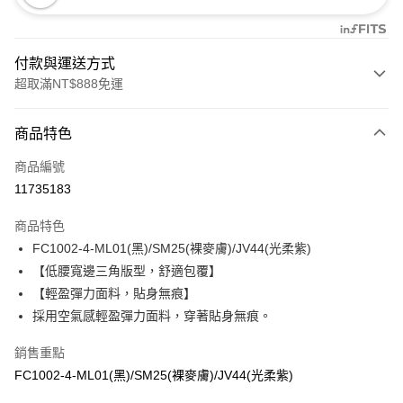
付款與運送方式
超取滿NT$888免運
付款方式
商品特色
信用卡一次付款
商品編號
信用卡分期付款
11735183
3 期 0 利率 每期
NT$153
21家銀行
商品特色
合作金庫商業銀行
第一商業銀行
超商取貨付款
FC1002-4-ML01(黑)/SM25(裸麥膚)/JV44(光柔紫)
華南商業銀行
彰化商業銀行
【低腰寬邊三角版型，舒適包覆】
LINE Pay
上海商業儲蓄銀行
台北富邦商業銀行
國泰世華商業銀行
兆豐國際商業銀行
【輕盈彈力面料，貼身無痕】
Apple Pay
臺灣中小企業銀行
台中商業銀行
採用空氣感輕盈彈力面料，穿著貼身無痕。
匯豐（台灣）商業銀行
華泰商業銀行
悠遊付
聯邦商業銀行
遠東國際商業銀行
銷售重點
元大商業銀行
永豐商業銀行
全盈+PAY
FC1002-4-ML01(黑)/SM25(裸麥膚)/JV44(光柔紫)
玉山商業銀行
星展（台灣）商業銀行