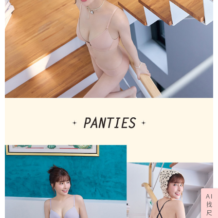
AI
找
尺