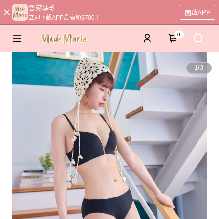
曼黛瑪璉
開啟APP
立即下載APP最高領$700！
0
1
/
3