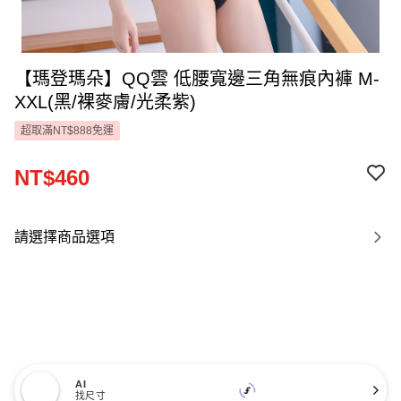
【瑪登瑪朵】QQ雲 低腰寬邊三角無痕內褲 M-
XXL(黑/裸麥膚/光柔紫)
超取滿NT$888免運
NT$460
請選擇商品選項
AI
找尺寸