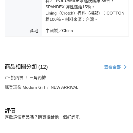
料2：POLYAMIDE聚醯胺纖維 85％，
SPANDEX 彈性纖維15％。
Lining（Crotch）裡料（襠部）：COTTON
棉100％。材料來源：台灣。
產地
中國製／China
商品相關分類 (12)
查看全部
👉 挑內褲
三角內褲
瑪登瑪朵 Modern Girl
NEW ARRIVAL
評價
喜歡這個商品嗎？購買後給他一個好評吧