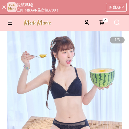
曼黛瑪璉
開啟APP
立即下載APP最高領$700！
0
1
/
3