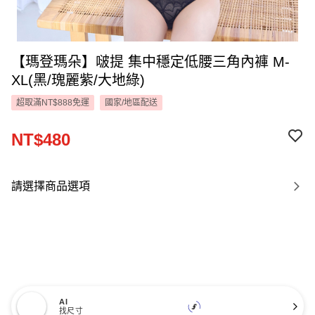
【瑪登瑪朵】啵提 集中穩定低腰三角內褲 M-
XL(黑/瑰麗紫/大地綠)
超取滿NT$888免運
國家/地區配送
NT$480
請選擇商品選項
AI
找尺寸