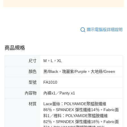
顯示電腦版詳細說明
商品規格
尺寸
M，L，XL
顏色
黑/Black，瑰麗紫/Purple，大地綠/Green
型號
FA1010
內容物
內褲x1／Panty x1
材質
Lace蕾絲：POLYAMIDE聚醯胺纖維
86％，SPANDEX 彈性纖維14％。Fabric面
料1／裡料：POLYAMIDE聚醯胺纖維
82％，SPANDEX 彈性纖維18％。Fabric面