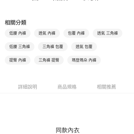
台新國際商業銀行
中國信託商業銀行
AFTEE先享後付
台灣樂天信用卡公司
相關說明
【關於「AFTEE先享後付」】
ATM付款
AFTEE先享後付是「在收到商品之後才付款」的支付方式。 讓您購物簡單
相關分類
便利好安心！
１．簡單：不需註冊會員、不需綁卡、不需儲值。
低腰 內褲
透氣 內褲
包覆 內褲
透氣 三角褲
運送方式
２．便利：只要手機號碼，簡訊認證，即可結帳。
３．安心：先確認商品／服務後，再付款。
全家取貨付款$888免運-以PackAge+配客嘉循環箱包裝寄出
低腰 三角褲
三角褲 包覆
透氣 包覆
每筆NT$90，滿NT$888(含以上)免運費
【「AFTEE先享後付」結帳流程】
１．於結帳方式選擇「AFTEE先享後付」後，將跳轉至「AFTEE先享後付」
提臀 內褲
三角褲 提臀
瑪登瑪朵 內褲
付款後全家取貨$888免運-以PackAge+配客嘉循環箱包裝寄出
結帳頁面，進行簡訊認證並確認金額後，即可完成結帳。
２．訂單成立數日內，您將收到繳費通知簡訊。
每筆NT$90，滿NT$888(含以上)免運費
３．收到繳費通知簡訊後14天內，點擊此簡訊中的連結，可透過四大超商／
ATM／網路銀行／等多元方式進行付款，方視為交易完成。
萊爾富取貨付款
※ 請注意：結帳手續完成當下不需立刻繳費，但若您需要取消訂單，請聯絡
詳細說明
商品規格
相關推薦
每筆NT$90，滿NT$1,000(含以上)免運費
購買商品的店家。未經商家同意取消之訂單仍視為有效，需透過AFTEE先享
後付繳納相關費用。
付款後萊爾富取貨
※ 交易是否成功請以「AFTEE先享後付 」之結帳頁面顯示為準，若有關於
是否繳費成功／繳費後需取消欲退款等相關疑問，請聯繫「AFTEE先享後付
每筆NT$90，滿NT$1,000(含以上)免運費
客戶支援中心」
https://netprotections.freshdesk.com/support/home
7-11取貨付款
【注意事項】
１．透過由恩沛科技股份有限公司提供之「AFTEE先享後付」服務完成之交
每筆NT$90，滿NT$1,000(含以上)免運費
易，需依本服務之必要範圍內提供個人資料，並將交易相關給付款項請求債