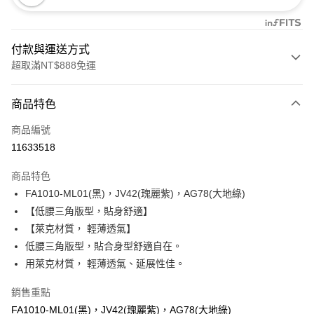
付款與運送方式
超取滿NT$888免運
付款方式
商品特色
信用卡一次付款
商品編號
信用卡分期付款
11633518
3 期 0 利率 每期
NT$160
21家銀行
商品特色
合作金庫商業銀行
第一商業銀行
超商取貨付款
FA1010-ML01(黑)，JV42(瑰麗紫)，AG78(大地綠)
華南商業銀行
彰化商業銀行
【低腰三角版型，貼身舒適】
LINE Pay
上海商業儲蓄銀行
台北富邦商業銀行
國泰世華商業銀行
兆豐國際商業銀行
【萊克材質， 輕薄透氣】
Apple Pay
臺灣中小企業銀行
台中商業銀行
低腰三角版型，貼合身型舒適自在。
匯豐（台灣）商業銀行
華泰商業銀行
用萊克材質， 輕薄透氣、延展性佳。
悠遊付
聯邦商業銀行
遠東國際商業銀行
元大商業銀行
永豐商業銀行
全盈+PAY
銷售重點
玉山商業銀行
星展（台灣）商業銀行
FA1010-ML01(黑)，JV42(瑰麗紫)，AG78(大地綠)