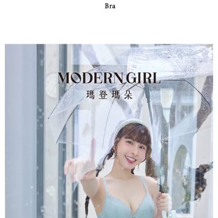
權轉讓予恩沛科技股份有限公司。
付款後7-11取貨
２．關於個人資料處理事宜，請瀏覽以下網址：
每筆NT$90，滿NT$1,000(含以上)免運費
https://aftee.tw/terms/#terms3
３．未成年的使用者請事先徵得法定代理人或監護人之同意方可使用
宅配
「AFTEE先享後付」，若未經同意申辦者引起之損失，本公司不負相關責
任。
每筆NT$90，滿NT$1,000(含以上)免運費
４．使用「AFTEE先享後付」時，將依據個別帳號之用戶狀況，依本公司即
時審查核予不同之上限額度；若仍有額度不足之情形，本公司將視審查結果
離島宅配
請求用戶進行身份認證。
每筆NT$150，滿NT$2,000(含以上)免運費
５．嚴禁一人註冊多個帳號或使用他人資訊註冊。若發現惡意使用之情形，
恩沛科技股份有限公司將有權停止該用戶之使用額度並採取法律行動。
海外宅配 (訂單成立後，請主動於2天內與線上客服核對收
查看運費
件資料，逾期未確認訂單將自動取消)