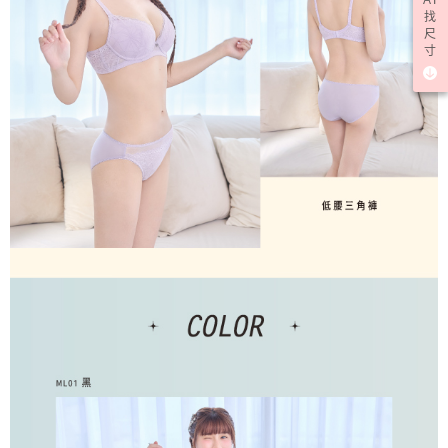
找
尺
寸