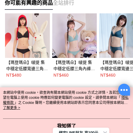
你可能有興趣的商品
全站排行
【瑪登瑪朵】啵提 集
【瑪登瑪朵】啵提 集
【瑪登瑪朵】啵提
中穩定低腰寬邊三角內
中穩定低腰三角內褲
中穩定低腰寬邊
褲 M-XL(黑/蒼鷺綠/楓
M-XXL(霜霧綠/丁香芋/
內褲 M-XL(香草膚
NT$480
NT$460
NT$460
糖膚)
柔光粉)
玫紅粉/海灣藍)
本網站中使用 cookie，欲查詢有關本網站使用 cookie 方式之詳情，及若您不希
熱門標籤
望在電腦上使用 cookie 時應如何變更電腦的 cookie 設定，請參閱本網站「
隱私
權條款
」之 Cookie 聲明。您繼續使用本網站即表示您同意本公司得按本網站使
用條款之 Cookie 聲明使用 cookie。
了解更多 >
我知道了
綁定LINE好友 享100元折價券