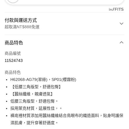
付款與運送方式
超取滿NT$888免運
付款方式
商品特色
信用卡一次付款
商品編號
信用卡分期付款
11524743
3 期 0 利率 每期
NT$293
21家銀行
商品特色
合作金庫商業銀行
第一商業銀行
超商取貨付款
H62068-AG79(翠綠)，SP01(櫻霧粉)
華南商業銀行
彰化商業銀行
【低腰三角版型，舒適包臀】
LINE Pay
上海商業儲蓄銀行
台北富邦商業銀行
國泰世華商業銀行
兆豐國際商業銀行
【蠶絲纖維，親膚透氣】
Apple Pay
臺灣中小企業銀行
台中商業銀行
低腰三角版型，舒適包臀。
匯豐（台灣）商業銀行
華泰商業銀行
採用萊克材質，延展性佳，。
悠遊付
聯邦商業銀行
遠東國際商業銀行
褲底裡材質添加用蠶絲纖維結合鳥眼布的織造面料，貼身呵護保
元大商業銀行
永豐商業銀行
全盈+PAY
濕肌膚，提升穿著舒適度。
玉山商業銀行
星展（台灣）商業銀行