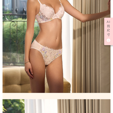
AI
找
尺
寸