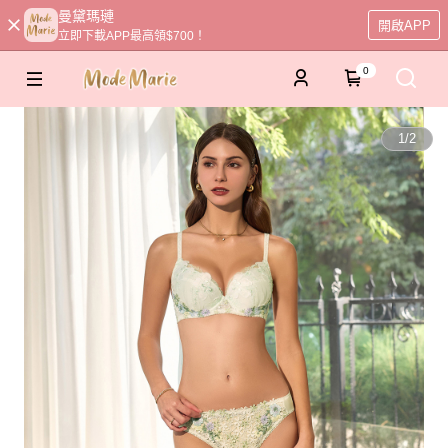
曼黛瑪璉
開啟APP
立即下載APP最高領$700！
0
1
/
2