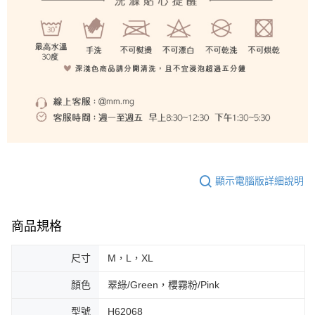
顯示電腦版詳細說明
商品規格
尺寸
M，L，XL
顏色
翠綠/Green，櫻霧粉/Pink
型號
H62068