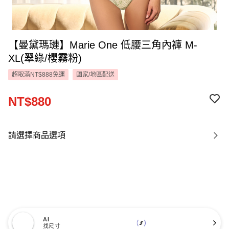
【曼黛瑪璉】Marie One 低腰三角內褲 M-
XL(翠綠/櫻霧粉)
超取滿NT$888免運
國家/地區配送
NT$880
請選擇商品選項
AI
找尺寸