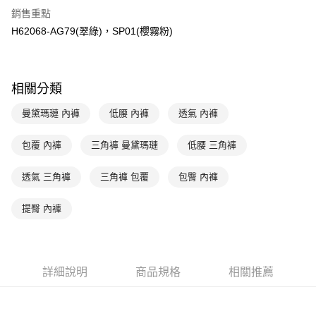
台新國際商業銀行
中國信託商業銀行
AFTEE先享後付
銷售重點
台灣樂天信用卡公司
相關說明
H62068-AG79(翠綠)，SP01(櫻霧粉)
【關於「AFTEE先享後付」】
ATM付款
AFTEE先享後付是「在收到商品之後才付款」的支付方式。 讓您購物簡單
便利好安心！
１．簡單：不需註冊會員、不需綁卡、不需儲值。
運送方式
相關分類
２．便利：只要手機號碼，簡訊認證，即可結帳。
３．安心：先確認商品／服務後，再付款。
全家取貨付款$888免運-以PackAge+配客嘉循環箱包裝寄出
曼黛瑪璉 內褲
低腰 內褲
透氣 內褲
每筆NT$90，滿NT$888(含以上)免運費
【「AFTEE先享後付」結帳流程】
１．於結帳方式選擇「AFTEE先享後付」後，將跳轉至「AFTEE先享後付」
包覆 內褲
三角褲 曼黛瑪璉
低腰 三角褲
付款後全家取貨$888免運-以PackAge+配客嘉循環箱包裝寄出
結帳頁面，進行簡訊認證並確認金額後，即可完成結帳。
２．訂單成立數日內，您將收到繳費通知簡訊。
每筆NT$90，滿NT$888(含以上)免運費
３．收到繳費通知簡訊後14天內，點擊此簡訊中的連結，可透過四大超商／
透氣 三角褲
三角褲 包覆
包臀 內褲
ATM／網路銀行／等多元方式進行付款，方視為交易完成。
萊爾富取貨付款
※ 請注意：結帳手續完成當下不需立刻繳費，但若您需要取消訂單，請聯絡
提臀 內褲
每筆NT$90，滿NT$1,000(含以上)免運費
購買商品的店家。未經商家同意取消之訂單仍視為有效，需透過AFTEE先享
後付繳納相關費用。
付款後萊爾富取貨
※ 交易是否成功請以「AFTEE先享後付 」之結帳頁面顯示為準，若有關於
是否繳費成功／繳費後需取消欲退款等相關疑問，請聯繫「AFTEE先享後付
每筆NT$90，滿NT$1,000(含以上)免運費
客戶支援中心」
https://netprotections.freshdesk.com/support/home
詳細說明
商品規格
相關推薦
7-11取貨付款
【注意事項】
１．透過由恩沛科技股份有限公司提供之「AFTEE先享後付」服務完成之交
每筆NT$90，滿NT$1,000(含以上)免運費
易，需依本服務之必要範圍內提供個人資料，並將交易相關給付款項請求債