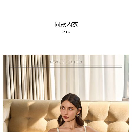
權轉讓予恩沛科技股份有限公司。
付款後7-11取貨
２．關於個人資料處理事宜，請瀏覽以下網址：
每筆NT$90，滿NT$1,000(含以上)免運費
https://aftee.tw/terms/#terms3
３．未成年的使用者請事先徵得法定代理人或監護人之同意方可使用
宅配
「AFTEE先享後付」，若未經同意申辦者引起之損失，本公司不負相關責
任。
每筆NT$90，滿NT$1,000(含以上)免運費
４．使用「AFTEE先享後付」時，將依據個別帳號之用戶狀況，依本公司即
時審查核予不同之上限額度；若仍有額度不足之情形，本公司將視審查結果
離島宅配
請求用戶進行身份認證。
每筆NT$150，滿NT$2,000(含以上)免運費
５．嚴禁一人註冊多個帳號或使用他人資訊註冊。若發現惡意使用之情形，
恩沛科技股份有限公司將有權停止該用戶之使用額度並採取法律行動。
海外宅配 (訂單成立後，請主動於2天內與線上客服核對收
查看運費
件資料，逾期未確認訂單將自動取消)