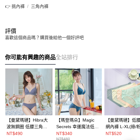
👉 挑內褲
三角內褲
評價
喜歡這個商品嗎？購買後給他一個好評吧
你可能有興趣的商品
全站排行
【曼黛瑪璉】Hibra大
【瑪登瑪朵】Magic
【曼黛瑪璉】低
波無鋼圈 低腰三角內
Secrets 幸運魔法低腰
網內褲 L-XL(綠/粉
褲 M-XXL(深玫粉/灰
三角內褲 M-XL(魅影
黃)
NT$490
NT$340
NT$520
NT$480
藍/霧霾綠)
綠/純真粉/清透膚)