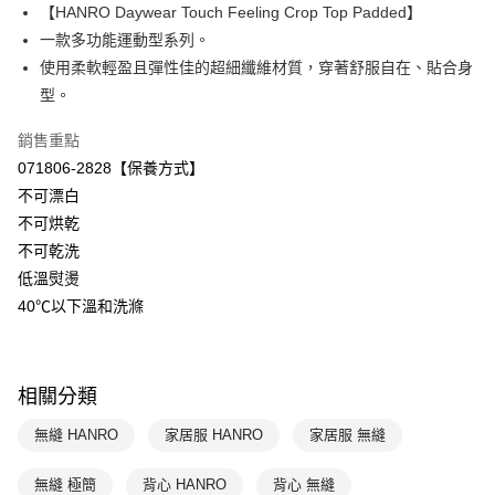
【HANRO Daywear Touch Feeling Crop Top Padded】
Apple Pay
上海商業儲蓄銀行
台北富邦商業銀行
國泰世華商業銀行
兆豐國際商業銀行
一款多功能運動型系列。
悠遊付
臺灣中小企業銀行
台中商業銀行
使用柔軟輕盈且彈性佳的超細纖維材質，穿著舒服自在、貼合身
匯豐（台灣）商業銀行
華泰商業銀行
型。
全盈+PAY
聯邦商業銀行
遠東國際商業銀行
元大商業銀行
永豐商業銀行
ATM付款
銷售重點
玉山商業銀行
星展（台灣）商業銀行
071806-2828【保養方式】
台新國際商業銀行
中國信託商業銀行
運送方式
不可漂白
台灣樂天信用卡公司
不可烘乾
付款後全家取貨$888免運-以PackAge+配客嘉循環箱包裝寄出
不可乾洗
每筆NT$90，滿NT$888(含以上)免運費
低溫熨燙
付款後萊爾富取貨
40℃以下溫和洗滌
每筆NT$90，滿NT$1,000(含以上)免運費
付款後7-11取貨
相關分類
每筆NT$90，滿NT$1,000(含以上)免運費
無縫 HANRO
家居服 HANRO
家居服 無縫
宅配
每筆NT$90，滿NT$1,000(含以上)免運費
無縫 極簡
背心 HANRO
背心 無縫