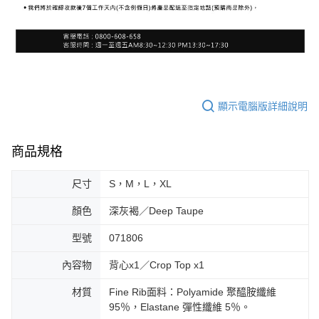
顯示電腦版詳細說明
商品規格
尺寸
S，M，L，XL
顏色
深灰褐／Deep Taupe
型號
071806
內容物
背心x1／Crop Top x1
材質
Fine Rib面料：Polyamide 聚醯胺纖維
95％，Elastane 彈性纖維 5％。