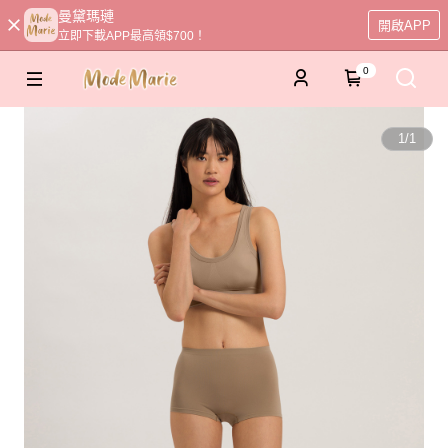
曼黛瑪璉
開啟APP
立即下載APP最高領$700！
0
1
/
1