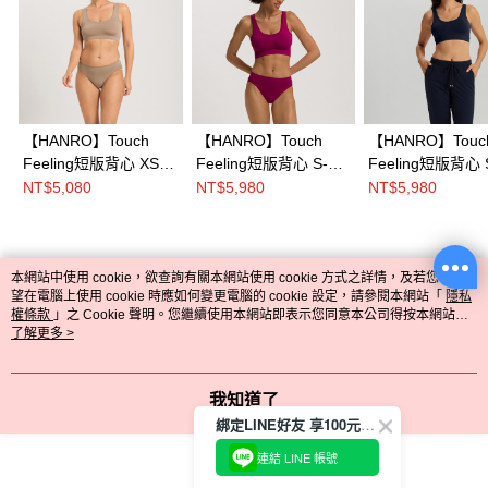
【HANRO】Touch
【HANRO】Touch
【HANRO】Touc
Feeling短版背心 XS-L
Feeling短版背心 S-
Feeling短版背心 
(深灰褐)
XL(嫣紫粉)
(海軍藍)
NT$5,080
NT$5,980
NT$5,980
本網站中使用 cookie，欲查詢有關本網站使用 cookie 方式之詳情，及若您不希
熱門標籤
望在電腦上使用 cookie 時應如何變更電腦的 cookie 設定，請參閱本網站「
隱私
權條款
」之 Cookie 聲明。您繼續使用本網站即表示您同意本公司得按本網站使
用條款之 Cookie 聲明使用 cookie。
了解更多 >
我知道了
綁定LINE好友 享100元折價券
連結 LINE 帳號