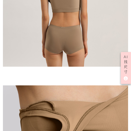
AI
找
尺
寸