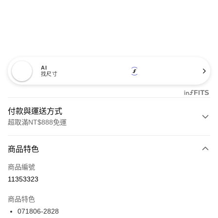
AI
找尺寸
付款與運送方式
超取滿NT$888免運
付款方式
商品特色
信用卡一次付款
商品編號
信用卡分期付款
11353323
3 期 0 利率 每期
NT$1,993
21家銀行
商品特色
合作金庫商業銀行
第一商業銀行
LINE Pay
071806-2828
華南商業銀行
彰化商業銀行