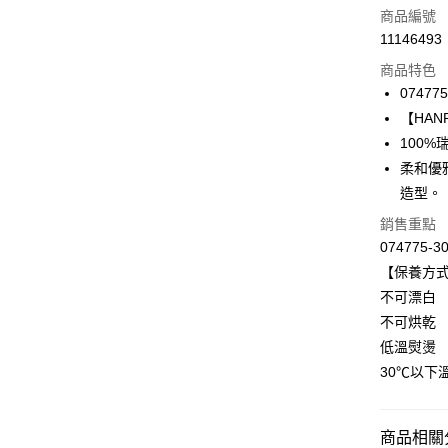
信用卡一
商品編號
11146493
信用卡分
商品特色
3 期 
074775
合作金
【HANRO
LINE Pay
華南商
100
Apple Pay
上海商
柔和優
國泰世
造型。
悠遊付
臺灣中
匯豐（
銷售重點
全盈+PAY
聯邦商
074775-3
元大商
ATM付款
【保養方
玉山商
不可漂白
台新國
不可烘乾
台灣樂
運送方式
低溫熨燙
付款後全家
30℃以下
出
每筆NT$9
商品相關分