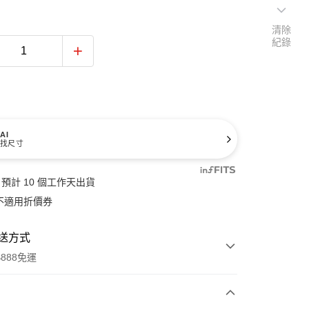
清除
紀錄
AI
找尺寸
預計 10 個工作天出貨
不適用折價券
送方式
888免運