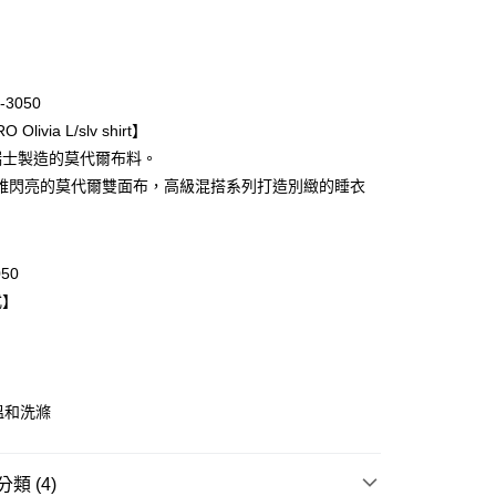
次付款
期付款
0 利率 每期
NT$3,626
21家銀行
-3050
庫商業銀行
第一商業銀行
 Olivia L/slv shirt】
業銀行
彰化商業銀行
%瑞士製造的莫代爾布料。
業儲蓄銀行
台北富邦商業銀行
雅閃亮的莫代爾雙面布，高級混搭系列打造別緻的睡衣
華商業銀行
兆豐國際商業銀行
小企業銀行
台中商業銀行
台灣）商業銀行
華泰商業銀行
業銀行
遠東國際商業銀行
050
業銀行
永豐商業銀行
式】
業銀行
星展（台灣）商業銀行
際商業銀行
中國信託商業銀行
天信用卡公司
取貨$888免運-以PackAge+配客嘉循環箱包裝寄
溫和洗滌
0，滿NT$888(含以上)免運費
類 (4)