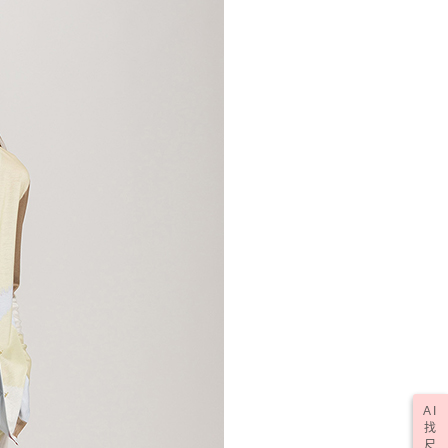
AI
找
尺