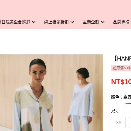
夏日玩美全台巡迴
線上獨家折扣
主題企劃
品牌專欄
【HAN
超取滿NT$
NT$10
顏色：森
尺寸
XS