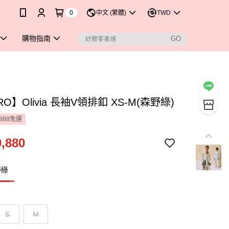
0
中文 (繁體)
TWD
購物指南
RO】Olivia 長袖V領排釦 XS-M(森野綠)
888免運
,880
野綠
S
M