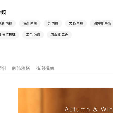
【「AFT
每筆NT$9
👉 挑尺寸
１．於結帳
付」結帳
分類
👉 挑尺寸
付款後全家
２．訂單
３．收到繳
出
👉 挑尺寸
／ATM／
瑪璉 內褲
時尚 內褲
男 內褲
男 四角褲
四角褲 時尚
每筆NT$9
※ 請注意
👉 挑尺寸
絡購買商品
褲 曼黛瑪璉
素色 內褲
四角褲 素色
萊爾富取
先享後付
👉 挑內褲
※ 交易是
每筆NT$9
是否繳費成
付客戶支
付款後萊
每筆NT$9
【注意事
１．透過由
說明
商品規格
相關推薦
交易，需
7-11取貨
求債權轉
每筆NT$9
２．關於
https://aft
付款後7-1
３．未成
「AFTE
每筆NT$9
任。
４．使用「
宅配
即時審查
每筆NT$9
結果請求