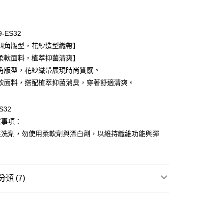
期付款
0 利率 每期
NT$173
21家銀行
9-ES32
庫商業銀行
第一商業銀行
四角版型，花紗造型織帶】
付款
業銀行
彰化商業銀行
柔軟面料，植萃抑菌清爽】
業儲蓄銀行
台北富邦商業銀行
角版型，花紗織帶展現時尚質感。
華商業銀行
兆豐國際商業銀行
軟面料，搭配植萃抑菌消臭，穿著舒適清爽。
小企業銀行
台中商業銀行
台灣）商業銀行
華泰商業銀行
業銀行
遠東國際商業銀行
S32
業銀行
永豐商業銀行
意事項：
業銀行
星展（台灣）商業銀行
性洗劑，勿使用柔軟劑與漂白劑，以維持纖維功能與彈
際商業銀行
中國信託商業銀行
享後付
天信用卡公司
FTEE先享後付」】
先享後付是「在收到商品之後才付款」的支付方式。 讓您購物簡單
心！
類 (7)
：不需註冊會員、不需綁卡、不需儲值。
：只要手機號碼，簡訊認證，即可結帳。
de Marie
Dayneer 男性內著
：先確認商品／服務後，再付款。
灰.棕.褐
款$888免運-以PackAge+配客嘉循環箱包裝寄出