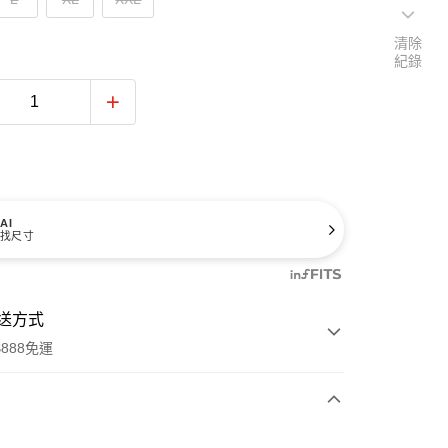
清除
紀錄
AI
找尺寸
送方式
888免運
次付款