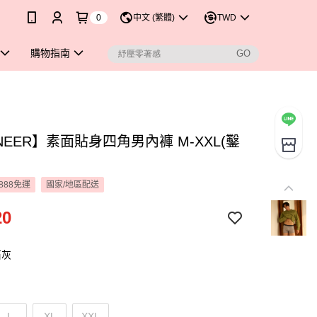
0
中文 (繁體)
TWD
購物指南
NEER】素面貼身四角男內褲 M-XXL(鑿
888免運
國家/地區配送
20
石灰
L
XL
XXL