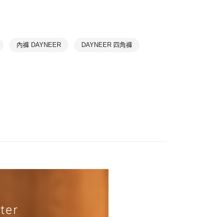
EE先享後付」結帳流程】
0，滿NT$888(含以上)免運費
✔ M
方式選擇「AFTEE先享後付」後，將跳轉至「AFTEE先享後
頁面，進行簡訊認證並確認金額後，即可完成結帳。
✔ L
取貨$888免運-以PackAge+配客嘉循環箱包裝寄
成立數日內，您將收到繳費通知簡訊。
費通知簡訊後14天內，點擊此簡訊中的連結，可透過四大超商
✔ XL
網路銀行／等多元方式進行付款，方視為交易完成。
內褲 DAYNEER
DAYNEER 四角褲
0，滿NT$888(含以上)免運費
：結帳手續完成當下不需立刻繳費，但若您需要取消訂單，請聯
✔ XXL
的店家。未經商家同意取消之訂單仍視為有效，需透過AFTEE
貨付款
繳納相關費用。
男性內褲
否成功請以「AFTEE先享後付 」之結帳頁面顯示為準，若有關於
0，滿NT$1,000(含以上)免運費
功／繳費後需取消欲退款等相關疑問，請聯繫「AFTEE先享後
援中心」
https://netprotections.freshdesk.com/support/home
爾富取貨
0，滿NT$1,000(含以上)免運費
項】
恩沛科技股份有限公司提供之「AFTEE先享後付」服務完成之
依本服務之必要範圍內提供個人資料，並將交易相關給付款項請
付款
讓予恩沛科技股份有限公司。
0，滿NT$1,000(含以上)免運費
個人資料處理事宜，請瀏覽以下網址：
ee.tw/terms/#terms3
1取貨
年的使用者請事先徵得法定代理人或監護人之同意方可使用
E先享後付」，若未經同意申辦者引起之損失，本公司不負相關責
0，滿NT$1,000(含以上)免運費
AFTEE先享後付」時，將依據個別帳號之用戶狀況，依本公司
核予不同之上限額度；若仍有額度不足之情形，本公司將視審查
0，滿NT$1,000(含以上)免運費
用戶進行身份認證。