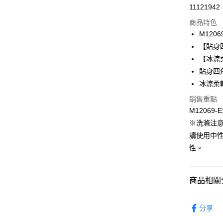
11121942
信用卡分
商品特色
3 期 
M1206
合作金
【貼身
超商取貨
華南商
【冰涼
LINE Pay
上海商
貼身四
國泰世
冰涼柔
Apple Pay
臺灣中
匯豐（
銷售重點
悠遊付
聯邦商
M12069-E
元大商
全盈+PAY
※洗滌注
玉山商
請使用中
台新國
AFTEE先
性。
台灣樂
相關說明
【關於「A
ATM付款
AFTEE
便利好安
商品相關分
１．簡單
２．便利
曼黛瑪璉 Mo
運送方式
３．安心
分享
👉 挑顏色
全家取貨付