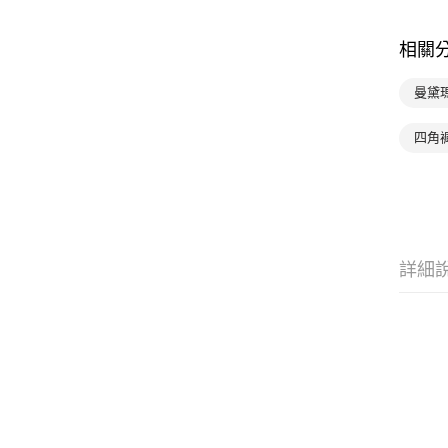
相關
曼黛
四角
詳細