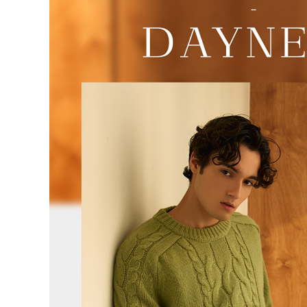
５．嚴禁
離島宅配
形，恩沛
動。
每筆NT$1
海外宅配 
件資料，逾