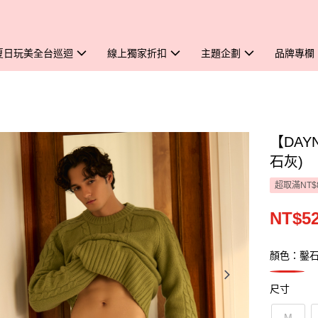
夏日玩美全台巡迴
線上獨家折扣
主題企劃
品牌專欄
【DAY
石灰)
超取滿NT$
NT$5
顏色：鑿
尺寸
M