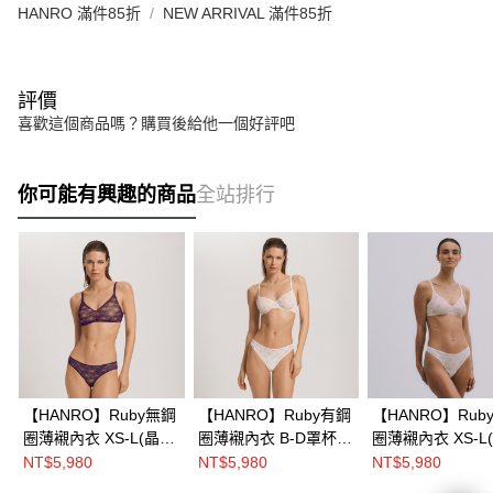
HANRO 滿件85折
NEW ARRIVAL 滿件85折
評價
喜歡這個商品嗎？購買後給他一個好評吧
你可能有興趣的商品
全站排行
【HANRO】Ruby無鋼
【HANRO】Ruby有鋼
【HANRO】Rub
圈薄襯內衣 XS-L(晶暮
圈薄襯內衣 B-D罩杯
圈薄襯內衣 XS-L
紫)
(霧紗白)
白)
NT$5,980
NT$5,980
NT$5,980