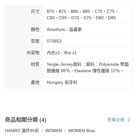
尺寸
B70，B75，B80，B85，C70，C75，
C80，C85，D70，D75，D80，D85
顏色
Amethyst／晶暮紫
型號
070853
內容物
內衣x1／Bra x1
材質
Single-Jersey面料：面料：Polyamide 聚醯
胺纖維 88％，Elastane 彈性纖維 12％。
產地
Hungary 匈牙利
商品相關分類 (4)
查看全部
HANRO 滿件85折
WOMEN
WOMEN Bras