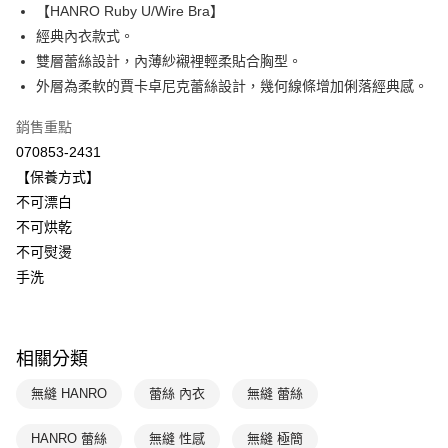
【HANRO Ruby U/Wire Bra】
Apple Pay
上海商業儲蓄銀行
台北富邦商業銀行
國泰世華商業銀行
兆豐國際商業銀行
經典內衣款式。
悠遊付
臺灣中小企業銀行
台中商業銀行
雙層蕾絲設計，內薄紗襯裡輕柔貼合胸型。
匯豐（台灣）商業銀行
華泰商業銀行
外層為柔軟的賈卡卓尼克蕾絲設計，幾何線條增加俐落經典感。
全盈+PAY
聯邦商業銀行
遠東國際商業銀行
元大商業銀行
永豐商業銀行
ATM付款
銷售重點
玉山商業銀行
星展（台灣）商業銀行
070853-2431
台新國際商業銀行
中國信託商業銀行
運送方式
【保養方式】
台灣樂天信用卡公司
不可漂白
付款後全家取貨-以PackAge+配客嘉循環箱包裝寄出
不可烘乾
每筆NT$90，滿NT$1,000(含以上)免運費
不可熨燙
付款後萊爾富取貨
手洗
每筆NT$90，滿NT$1,000(含以上)免運費
付款後7-11取貨
相關分類
每筆NT$90，滿NT$1,000(含以上)免運費
無縫 HANRO
蕾絲 內衣
無縫 蕾絲
宅配
每筆NT$90，滿NT$1,000(含以上)免運費
HANRO 蕾絲
無縫 性感
無縫 極簡