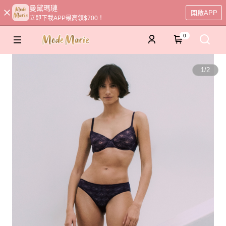
曼黛瑪璉
開啟APP
立即下載APP最高領$700！
0
1
/
2