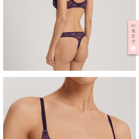
AI
找
尺
寸