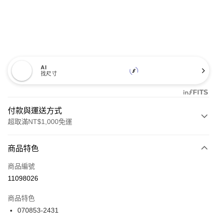
AI
找尺寸
付款與運送方式
超取滿NT$1,000免運
付款方式
商品特色
信用卡一次付款
商品編號
信用卡分期付款
11098026
3 期 0 利率 每期
NT$1,993
21家銀行
商品特色
合作金庫商業銀行
第一商業銀行
LINE Pay
070853-2431
華南商業銀行
彰化商業銀行