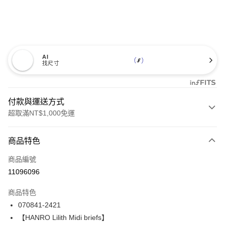
AI
找尺寸
付款與運送方式
超取滿NT$1,000免運
付款方式
商品特色
信用卡一次付款
商品編號
信用卡分期付款
11096096
3 期 0 利率 每期
NT$1,326
21家銀行
商品特色
合作金庫商業銀行
第一商業銀行
LINE Pay
070841-2421
華南商業銀行
彰化商業銀行
【HANRO Lilith Midi briefs】
Apple Pay
上海商業儲蓄銀行
台北富邦商業銀行