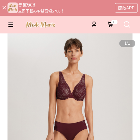
曼黛瑪璉
開啟APP
立即下載APP最高領$700！
0
1
/
1