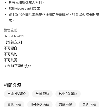
國泰世華商業銀行
兆豐國際商業銀行
具有光澤飄逸誘人系列。
悠遊付
臺灣中小企業銀行
台中商業銀行
採用viscose面料製成。
匯豐（台灣）商業銀行
華泰商業銀行
賈卡簇尼克圖形蕾絲提花使用防靜電織程，符合溫柔睡眠的需
全盈+PAY
聯邦商業銀行
遠東國際商業銀行
求。
元大商業銀行
永豐商業銀行
ATM付款
玉山商業銀行
星展（台灣）商業銀行
銷售重點
台新國際商業銀行
中國信託商業銀行
運送方式
070841-2421
台灣樂天信用卡公司
【保養方式】
付款後全家取貨-以PackAge+配客嘉循環箱包裝寄出
不可漂白
每筆NT$90，滿NT$1,000(含以上)免運費
不可烘乾
付款後萊爾富取貨
不可熨燙
每筆NT$90，滿NT$1,000(含以上)免運費
30℃以下溫和洗滌
付款後7-11取貨
每筆NT$90，滿NT$1,000(含以上)免運費
相關分類
宅配
無縫 HANRO
無縫 蕾絲
HANRO 蕾絲
每筆NT$90，滿NT$1,000(含以上)免運費
蕾絲 內褲
HANRO 內褲
無縫 極簡
無縫 內褲