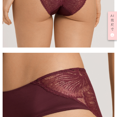
AI
找
尺
寸