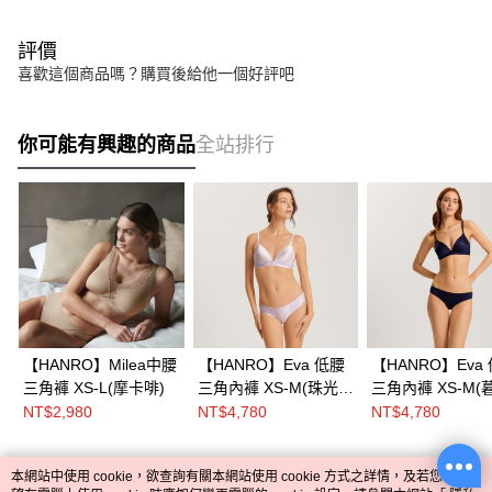
評價
喜歡這個商品嗎？購買後給他一個好評吧
你可能有興趣的商品
全站排行
【HANRO】Milea中腰
【HANRO】Eva 低腰
【HANRO】Eva
三角褲 XS-L(摩卡啡)
三角內褲 XS-M(珠光
三角內褲 XS-M(
紫)
藍)
NT$2,980
NT$4,780
NT$4,780
本網站中使用 cookie，欲查詢有關本網站使用 cookie 方式之詳情，及若您不希