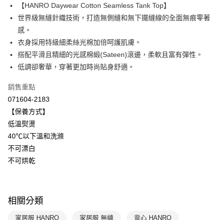
【HANRO Daywear Cotton Seamless Tank Top】
Apple Pay
上海商業儲蓄銀行
台北富邦商業銀行
國泰世華商業銀行
兆豐國際商業銀行
世界級無縫針織技術，打造無側縫和無下擺縫線的全面無痕零著
悠遊付
臺灣中小企業銀行
台中商業銀行
感。
匯豐（台灣）商業銀行
華泰商業銀行
衣身採用特級細柔絲光棉加倍呵護肌膚。
全盈+PAY
聯邦商業銀行
遠東國際商業銀行
搭配平滑且精細的光感棉緞(Sateen)滾邊，柔軟且富有彈性。
元大商業銀行
永豐商業銀行
ATM付款
低調卻奢華，穿著更加時尚貼身舒適。
玉山商業銀行
星展（台灣）商業銀行
台新國際商業銀行
中國信託商業銀行
運送方式
銷售重點
台灣樂天信用卡公司
071604-2183
付款後全家取貨$888免運-以PackAge+配客嘉循環箱包裝寄出
【保養方式】
每筆NT$90，滿NT$888(含以上)免運費
低溫熨燙
付款後萊爾富取貨
40℃以下溫和洗滌
每筆NT$90，滿NT$1,000(含以上)免運費
不可漂白
不可烘乾
付款後7-11取貨
每筆NT$90，滿NT$1,000(含以上)免運費
宅配
相關分類
每筆NT$90，滿NT$1,000(含以上)免運費
家居服 HANRO
家居服 無縫
背心 HANRO