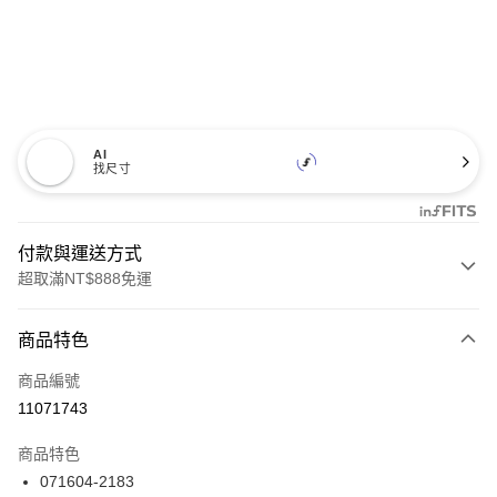
AI
找尺寸
付款與運送方式
超取滿NT$888免運
付款方式
商品特色
信用卡一次付款
商品編號
信用卡分期付款
11071743
3 期 0 利率 每期
NT$1,026
21家銀行
商品特色
合作金庫商業銀行
第一商業銀行
LINE Pay
071604-2183
華南商業銀行
彰化商業銀行