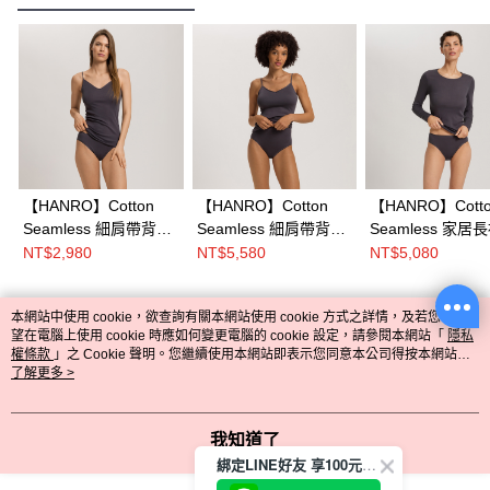
【HANRO】Cotton
【HANRO】Cotton
【HANRO】Cott
Seamless 細肩帶背心
Seamless 細肩帶背心
Seamless 家居
XS-L (珍珠黑)
(附襯墊)XS-L (珍珠黑)
XS-L(珍珠黑)
NT$2,980
NT$5,580
NT$5,080
本網站中使用 cookie，欲查詢有關本網站使用 cookie 方式之詳情，及若您不希
熱門標籤
望在電腦上使用 cookie 時應如何變更電腦的 cookie 設定，請參閱本網站「
隱私
權條款
」之 Cookie 聲明。您繼續使用本網站即表示您同意本公司得按本網站使
用條款之 Cookie 聲明使用 cookie。
了解更多 >
我知道了
綁定LINE好友 享100元折價券