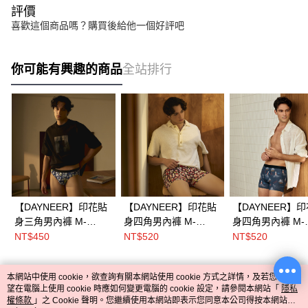
評價
喜歡這個商品嗎？購買後給他一個好評吧
你可能有興趣的商品
全站排行
【DAYNEER】印花貼
【DAYNEER】印花貼
【DAYNEER】
身三角男內褲 M-
身四角男內褲 M-
身四角男內褲 M-
XXL(幾何藍)
XXL(幾何棕)
XXL(風帆藍)
NT$450
NT$520
NT$520
本網站中使用 cookie，欲查詢有關本網站使用 cookie 方式之詳情，及若您不希
熱門標籤
望在電腦上使用 cookie 時應如何變更電腦的 cookie 設定，請參閱本網站「
隱私
權條款
」之 Cookie 聲明。您繼續使用本網站即表示您同意本公司得按本網站使