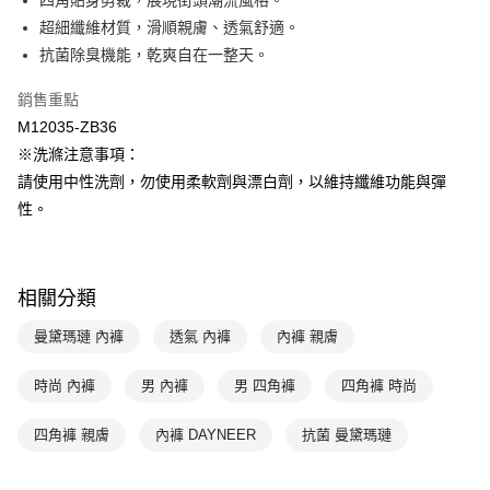
四角貼身剪裁，展現街頭潮流風格。
匯豐（台灣）商業銀行
華泰商業銀行
超細纖維材質，滑順親膚、透氣舒適。
悠遊付
聯邦商業銀行
遠東國際商業銀行
抗菌除臭機能，乾爽自在一整天。
元大商業銀行
永豐商業銀行
全盈+PAY
玉山商業銀行
星展（台灣）商業銀行
銷售重點
台新國際商業銀行
中國信託商業銀行
AFTEE先享後付
M12035-ZB36
台灣樂天信用卡公司
相關說明
※洗滌注意事項：
【關於「AFTEE先享後付」】
ATM付款
請使用中性洗劑，勿使用柔軟劑與漂白劑，以維持纖維功能與彈
AFTEE先享後付是「在收到商品之後才付款」的支付方式。 讓您購物簡單
便利好安心！
性。
１．簡單：不需註冊會員、不需綁卡、不需儲值。
運送方式
２．便利：只要手機號碼，簡訊認證，即可結帳。
３．安心：先確認商品／服務後，再付款。
全家取貨付款$888免運-以PackAge+配客嘉循環箱包裝寄出
相關分類
每筆NT$90，滿NT$888(含以上)免運費
【「AFTEE先享後付」結帳流程】
１．於結帳方式選擇「AFTEE先享後付」後，將跳轉至「AFTEE先享後付」
曼黛瑪璉 內褲
透氣 內褲
內褲 親膚
付款後全家取貨$888免運-以PackAge+配客嘉循環箱包裝寄出
結帳頁面，進行簡訊認證並確認金額後，即可完成結帳。
２．訂單成立數日內，您將收到繳費通知簡訊。
每筆NT$90，滿NT$888(含以上)免運費
３．收到繳費通知簡訊後14天內，點擊此簡訊中的連結，可透過四大超商／
時尚 內褲
男 內褲
男 四角褲
四角褲 時尚
ATM／網路銀行／等多元方式進行付款，方視為交易完成。
萊爾富取貨付款
※ 請注意：結帳手續完成當下不需立刻繳費，但若您需要取消訂單，請聯絡
四角褲 親膚
內褲 DAYNEER
抗菌 曼黛瑪璉
每筆NT$90，滿NT$1,000(含以上)免運費
購買商品的店家。未經商家同意取消之訂單仍視為有效，需透過AFTEE先享
後付繳納相關費用。
付款後萊爾富取貨
※ 交易是否成功請以「AFTEE先享後付 」之結帳頁面顯示為準，若有關於