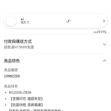
AI
找尺寸
付款與運送方式
超取滿NT$888免運
付款方式
商品特色
信用卡一次付款
商品編號
信用卡分期付款
10982258
3 期 0 利率 每期
NT$173
21家銀行
商品特色
合作金庫商業銀行
第一商業銀行
超商取貨付款
M12035-ZB36
華南商業銀行
彰化商業銀行
【塗鴉印花 潮感有型】
LINE Pay
上海商業儲蓄銀行
台北富邦商業銀行
國泰世華商業銀行
兆豐國際商業銀行
【抗菌快乾 清爽親膚】
Apple Pay
臺灣中小企業銀行
台中商業銀行