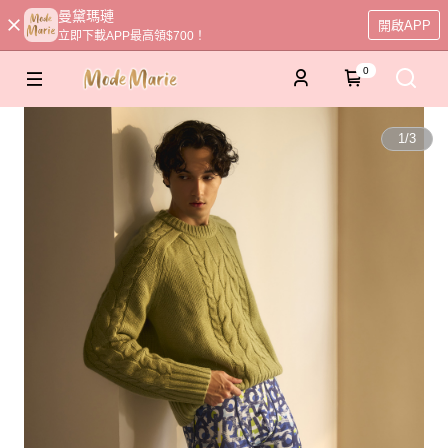
曼黛瑪璉
開啟APP
立即下載APP最高領$700！
0
1
/
3