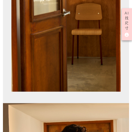
AI
找
尺
寸