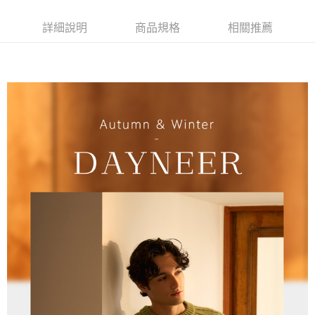
是否繳費成功／繳費後需取消欲退款等相關疑問，請聯繫「AFTEE先享後付
每筆NT$90，滿NT$1,000(含以上)免運費
客戶支援中心」
https://netprotections.freshdesk.com/support/home
詳細說明
商品規格
相關推薦
7-11取貨付款
【注意事項】
１．透過由恩沛科技股份有限公司提供之「AFTEE先享後付」服務完成之交
每筆NT$90，滿NT$1,000(含以上)免運費
易，需依本服務之必要範圍內提供個人資料，並將交易相關給付款項請求債
權轉讓予恩沛科技股份有限公司。
付款後7-11取貨
２．關於個人資料處理事宜，請瀏覽以下網址：
每筆NT$90，滿NT$1,000(含以上)免運費
https://aftee.tw/terms/#terms3
３．未成年的使用者請事先徵得法定代理人或監護人之同意方可使用
宅配
「AFTEE先享後付」，若未經同意申辦者引起之損失，本公司不負相關責
任。
每筆NT$90，滿NT$1,000(含以上)免運費
４．使用「AFTEE先享後付」時，將依據個別帳號之用戶狀況，依本公司即
時審查核予不同之上限額度；若仍有額度不足之情形，本公司將視審查結果
離島宅配
請求用戶進行身份認證。
每筆NT$150，滿NT$2,000(含以上)免運費
５．嚴禁一人註冊多個帳號或使用他人資訊註冊。若發現惡意使用之情形，
恩沛科技股份有限公司將有權停止該用戶之使用額度並採取法律行動。
海外宅配 (訂單成立後，請主動於2天內與線上客服核對收
查看運費
件資料，逾期未確認訂單將自動取消)