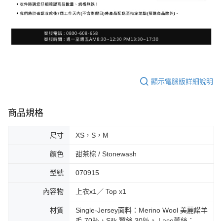
顯示電腦版詳細說明
商品規格
尺寸
XS，S，M
顏色
甜茶棕 / Stonewash
型號
070915
內容物
上衣x1／ Top x1
材質
Single-Jersey面料：Merino Wool 美麗諾羊
毛 70％，Silk 蠶絲 30％。 Lace蕾絲：