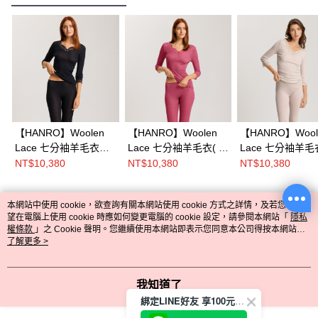
【HANRO】Woolen
【HANRO】Woolen
【HANRO】Wool
Lace 七分袖羊毛衣
Lace 七分袖羊毛衣( 裸
Lace 七分袖羊毛
(黑)
玫粉)
石灰)
NT$10,380
NT$10,380
NT$10,380
本網站中使用 cookie，欲查詢有關本網站使用 cookie 方式之詳情，及若您不希
熱門標籤
望在電腦上使用 cookie 時應如何變更電腦的 cookie 設定，請參閱本網站「
隱私
權條款
」之 Cookie 聲明。您繼續使用本網站即表示您同意本公司得按本網站使
用條款之 Cookie 聲明使用 cookie。
了解更多 >
我知道了
綁定LINE好友 享100元折價券