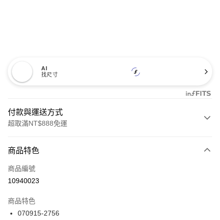
AI
找尺寸
付款與運送方式
超取滿NT$888免運
付款方式
商品特色
信用卡一次付款
商品編號
信用卡分期付款
10940023
3 期 0 利率 每期
NT$3,460
21家銀行
商品特色
合作金庫商業銀行
第一商業銀行
LINE Pay
070915-2756
華南商業銀行
彰化商業銀行