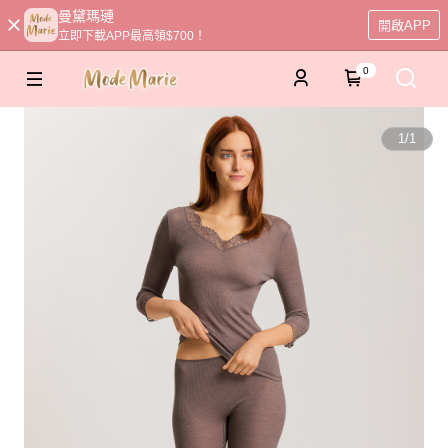
曼黛瑪璉
開啟APP
立即下載APP最高領$700！
0
1
/
1