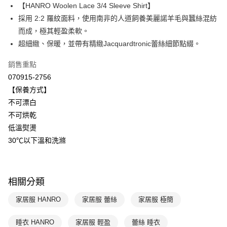
【HANRO Woolen Lace 3/4 Sleeve Shirt】
Apple Pay
上海商業儲蓄銀行
台北富邦商業銀行
國泰世華商業銀行
兆豐國際商業銀行
採用 2:2 羅紋面料，使用南非的人道飼養美麗諾羊毛與蠶絲混紡
悠遊付
臺灣中小企業銀行
台中商業銀行
而成，極其輕盈柔軟。
匯豐（台灣）商業銀行
華泰商業銀行
超細緻、保暖，並帶有精緻Jacquardtronic蕾絲細節點綴。
全盈+PAY
聯邦商業銀行
遠東國際商業銀行
元大商業銀行
永豐商業銀行
ATM付款
銷售重點
玉山商業銀行
星展（台灣）商業銀行
070915-2756
台新國際商業銀行
中國信託商業銀行
運送方式
【保養方式】
台灣樂天信用卡公司
不可漂白
付款後全家取貨$888免運-以PackAge+配客嘉循環箱包裝寄出
不可烘乾
每筆NT$90，滿NT$888(含以上)免運費
低溫熨燙
付款後萊爾富取貨
30℃以下溫和洗滌
每筆NT$90，滿NT$1,000(含以上)免運費
付款後7-11取貨
相關分類
每筆NT$90，滿NT$1,000(含以上)免運費
家居服 HANRO
家居服 蕾絲
家居服 極簡
宅配
每筆NT$90，滿NT$1,000(含以上)免運費
睡衣 HANRO
家居服 輕盈
蕾絲 睡衣