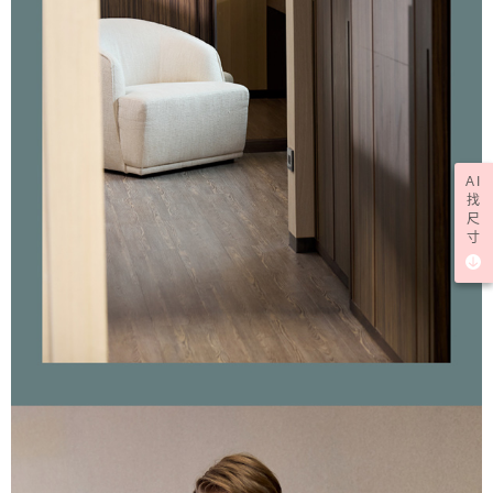
AI
找
尺
寸