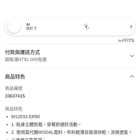
AI
找尺寸
付款與運送方式
超取滿NT$1,000免運
付款方式
商品特色
信用卡一次付款
商品編號
信用卡分期付款
10637415
3 期 0 利率 每期
NT$173
21家銀行
商品特色
合作金庫商業銀行
第一商業銀行
超商取貨付款
M12033-ER90
華南商業銀行
彰化商業銀行
1. 貼身立體剪裁，穿著舒適好活動。
LINE Pay
上海商業儲蓄銀行
台北富邦商業銀行
國泰世華商業銀行
兆豐國際商業銀行
2. 使用莫代爾MODAL面料，布料輕薄且吸濕快乾，涼爽透氣。
Apple Pay
臺灣中小企業銀行
台中商業銀行