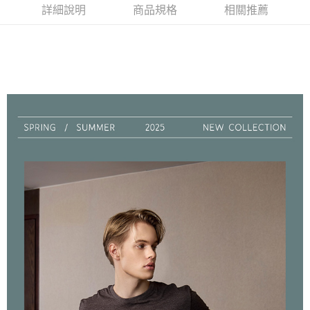
是否繳費成功／繳費後需取消欲退款等相關疑問，請聯繫「AFTEE先享後付
詳細說明
商品規格
相關推薦
每筆NT$90，滿NT$1,000(含以上)免運費
客戶支援中心」
https://netprotections.freshdesk.com/support/home
7-11取貨付款
【注意事項】
１．透過由恩沛科技股份有限公司提供之「AFTEE先享後付」服務完成之交
每筆NT$90，滿NT$1,000(含以上)免運費
易，需依本服務之必要範圍內提供個人資料，並將交易相關給付款項請求債
權轉讓予恩沛科技股份有限公司。
付款後7-11取貨
２．關於個人資料處理事宜，請瀏覽以下網址：
每筆NT$90，滿NT$1,000(含以上)免運費
https://aftee.tw/terms/#terms3
３．未成年的使用者請事先徵得法定代理人或監護人之同意方可使用
宅配
「AFTEE先享後付」，若未經同意申辦者引起之損失，本公司不負相關責
任。
每筆NT$90，滿NT$1,000(含以上)免運費
４．使用「AFTEE先享後付」時，將依據個別帳號之用戶狀況，依本公司即
時審查核予不同之上限額度；若仍有額度不足之情形，本公司將視審查結果
離島宅配
請求用戶進行身份認證。
每筆NT$150，滿NT$2,000(含以上)免運費
５．嚴禁一人註冊多個帳號或使用他人資訊註冊。若發現惡意使用之情形，
恩沛科技股份有限公司將有權停止該用戶之使用額度並採取法律行動。
海外宅配 (訂單成立後，請主動於2天內與線上客服核對收
查看運費
件資料，逾期未確認訂單將自動取消)