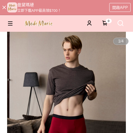
曼黛瑪璉
開啟APP
立即下載APP最高領$700！
0
1
/
4