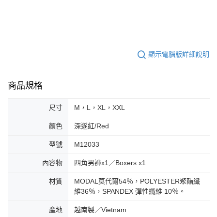
顯示電腦版詳細說明
商品規格
尺寸
M，L，XL，XXL
顏色
深遂紅/Red
型號
M12033
內容物
四角男褲x1／Boxers x1
材質
MODAL莫代爾54％，POLYESTER聚酯纖
維36％，SPANDEX 彈性纖維 10％。
產地
越南製／Vietnam