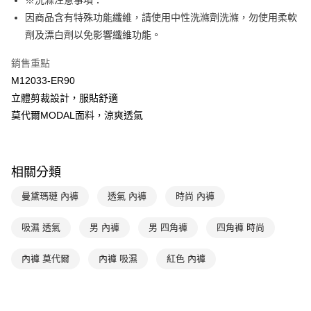
※洗滌注意事項：
匯豐（台灣）商業銀行
華泰商業銀行
因商品含有特殊功能纖維，請使用中性洗滌劑洗滌，勿使用柔軟
悠遊付
聯邦商業銀行
遠東國際商業銀行
劑及漂白劑以免影響纖維功能。
元大商業銀行
永豐商業銀行
全盈+PAY
玉山商業銀行
星展（台灣）商業銀行
銷售重點
台新國際商業銀行
中國信託商業銀行
AFTEE先享後付
M12033-ER90
台灣樂天信用卡公司
相關說明
立體剪裁設計，服貼舒適
【關於「AFTEE先享後付」】
ATM付款
莫代爾MODAL面料，涼爽透氣
AFTEE先享後付是「在收到商品之後才付款」的支付方式。 讓您購物簡單
便利好安心！
１．簡單：不需註冊會員、不需綁卡、不需儲值。
運送方式
２．便利：只要手機號碼，簡訊認證，即可結帳。
３．安心：先確認商品／服務後，再付款。
全家取貨付款-以PackAge+配客嘉循環箱包裝寄出
相關分類
每筆NT$90，滿NT$1,000(含以上)免運費
【「AFTEE先享後付」結帳流程】
曼黛瑪璉 內褲
透氣 內褲
時尚 內褲
１．於結帳方式選擇「AFTEE先享後付」後，將跳轉至「AFTEE先享後付」
付款後全家取貨-以PackAge+配客嘉循環箱包裝寄出
結帳頁面，進行簡訊認證並確認金額後，即可完成結帳。
吸濕 透氣
男 內褲
男 四角褲
四角褲 時尚
２．訂單成立數日內，您將收到繳費通知簡訊。
每筆NT$90，滿NT$1,000(含以上)免運費
３．收到繳費通知簡訊後14天內，點擊此簡訊中的連結，可透過四大超商／
ATM／網路銀行／等多元方式進行付款，方視為交易完成。
萊爾富取貨付款
內褲 莫代爾
內褲 吸濕
紅色 內褲
※ 請注意：結帳手續完成當下不需立刻繳費，但若您需要取消訂單，請聯絡
每筆NT$90，滿NT$1,000(含以上)免運費
購買商品的店家。未經商家同意取消之訂單仍視為有效，需透過AFTEE先享
後付繳納相關費用。
付款後萊爾富取貨
※ 交易是否成功請以「AFTEE先享後付 」之結帳頁面顯示為準，若有關於