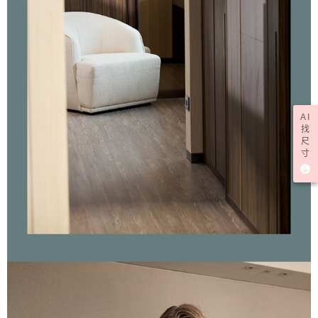
AI
找
尺
寸