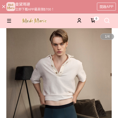
曼黛瑪璉
開啟APP
立即下載APP最高領$700！
0
1
/
4