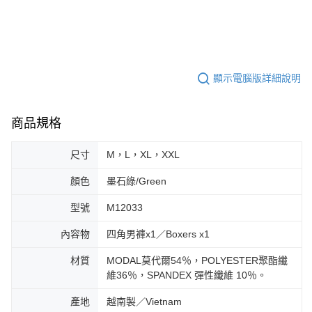
顯示電腦版詳細說明
商品規格
尺寸
M，L，XL，XXL
顏色
墨石綠/Green
型號
M12033
內容物
四角男褲x1／Boxers x1
材質
MODAL莫代爾54％，POLYESTER聚酯纖
維36％，SPANDEX 彈性纖維 10％。
產地
越南製／Vietnam