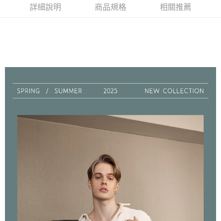
是否繳費成功／繳費後需取消欲退款等相關疑問，請聯繫「AFTEE先享後付
詳細說明
商品規格
相關推薦
每筆NT$90，滿NT$1,000(含以上)免運費
客戶支援中心」
https://netprotections.freshdesk.com/support/home
7-11取貨付款
【注意事項】
１．透過由恩沛科技股份有限公司提供之「AFTEE先享後付」服務完成之交
每筆NT$90，滿NT$1,000(含以上)免運費
易，需依本服務之必要範圍內提供個人資料，並將交易相關給付款項請求債
權轉讓予恩沛科技股份有限公司。
付款後7-11取貨
２．關於個人資料處理事宜，請瀏覽以下網址：
每筆NT$90，滿NT$1,000(含以上)免運費
https://aftee.tw/terms/#terms3
３．未成年的使用者請事先徵得法定代理人或監護人之同意方可使用
宅配
「AFTEE先享後付」，若未經同意申辦者引起之損失，本公司不負相關責
任。
每筆NT$90，滿NT$1,000(含以上)免運費
４．使用「AFTEE先享後付」時，將依據個別帳號之用戶狀況，依本公司即
時審查核予不同之上限額度；若仍有額度不足之情形，本公司將視審查結果
離島宅配
請求用戶進行身份認證。
每筆NT$150，滿NT$2,000(含以上)免運費
５．嚴禁一人註冊多個帳號或使用他人資訊註冊。若發現惡意使用之情形，
恩沛科技股份有限公司將有權停止該用戶之使用額度並採取法律行動。
海外宅配 (訂單成立後，請主動於2天內與線上客服核對收
查看運費
件資料，逾期未確認訂單將自動取消)