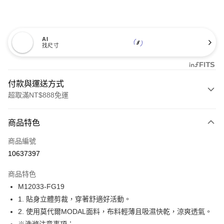
AI
找尺寸
付款與運送方式
超取滿NT$888免運
付款方式
商品特色
信用卡一次付款
商品編號
信用卡分期付款
10637397
3 期 0 利率 每期
NT$173
21家銀行
商品特色
合作金庫商業銀行
第一商業銀行
超商取貨付款
M12033-FG19
華南商業銀行
彰化商業銀行
1. 貼身立體剪裁，穿著舒適好活動。
LINE Pay
上海商業儲蓄銀行
台北富邦商業銀行
國泰世華商業銀行
兆豐國際商業銀行
2. 使用莫代爾MODAL面料，布料輕薄且吸濕快乾，涼爽透氣。
Apple Pay
臺灣中小企業銀行
台中商業銀行