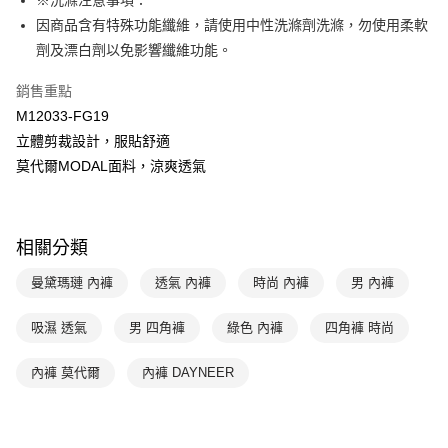
※洗滌注意事項：
匯豐（台灣）商業銀行
華泰商業銀行
因商品含有特殊功能纖維，請使用中性洗滌劑洗滌，勿使用柔軟
悠遊付
聯邦商業銀行
遠東國際商業銀行
劑及漂白劑以免影響纖維功能。
元大商業銀行
永豐商業銀行
全盈+PAY
玉山商業銀行
星展（台灣）商業銀行
銷售重點
台新國際商業銀行
中國信託商業銀行
AFTEE先享後付
M12033-FG19
台灣樂天信用卡公司
相關說明
立體剪裁設計，服貼舒適
【關於「AFTEE先享後付」】
ATM付款
莫代爾MODAL面料，涼爽透氣
AFTEE先享後付是「在收到商品之後才付款」的支付方式。 讓您購物簡單
便利好安心！
１．簡單：不需註冊會員、不需綁卡、不需儲值。
運送方式
２．便利：只要手機號碼，簡訊認證，即可結帳。
３．安心：先確認商品／服務後，再付款。
全家取貨付款$888免運-以PackAge+配客嘉循環箱包裝寄出
相關分類
每筆NT$90，滿NT$888(含以上)免運費
【「AFTEE先享後付」結帳流程】
曼黛瑪璉 內褲
透氣 內褲
時尚 內褲
男 內褲
１．於結帳方式選擇「AFTEE先享後付」後，將跳轉至「AFTEE先享後付」
付款後全家取貨$888免運-以PackAge+配客嘉循環箱包裝寄出
結帳頁面，進行簡訊認證並確認金額後，即可完成結帳。
吸濕 透氣
男 四角褲
綠色 內褲
四角褲 時尚
２．訂單成立數日內，您將收到繳費通知簡訊。
每筆NT$90，滿NT$888(含以上)免運費
３．收到繳費通知簡訊後14天內，點擊此簡訊中的連結，可透過四大超商／
ATM／網路銀行／等多元方式進行付款，方視為交易完成。
萊爾富取貨付款
內褲 莫代爾
內褲 DAYNEER
※ 請注意：結帳手續完成當下不需立刻繳費，但若您需要取消訂單，請聯絡
每筆NT$90，滿NT$1,000(含以上)免運費
購買商品的店家。未經商家同意取消之訂單仍視為有效，需透過AFTEE先享
後付繳納相關費用。
付款後萊爾富取貨
※ 交易是否成功請以「AFTEE先享後付 」之結帳頁面顯示為準，若有關於