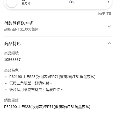
AI
找尺寸
付款與運送方式
超取滿NT$1,000免運
付款方式
商品特色
信用卡一次付款
商品編號
信用卡分期付款
10568867
3 期 0 利率 每期
NT$173
21家銀行
商品特色
合作金庫商業銀行
第一商業銀行
超商取貨付款
F62190-1-ES23(冰河灰)/PP71(蜜膚粉)/TB19(黑夜藍)
華南商業銀行
彰化商業銀行
低腰三角版型，舒適包臀。
LINE Pay
上海商業儲蓄銀行
台北富邦商業銀行
國泰世華商業銀行
兆豐國際商業銀行
後片採用萊克布材質，延展性佳。
Apple Pay
臺灣中小企業銀行
台中商業銀行
銷售重點
匯豐（台灣）商業銀行
華泰商業銀行
悠遊付
聯邦商業銀行
遠東國際商業銀行
F62190-1-ES23(冰河灰)/PP71(蜜膚粉)/TB19(黑夜藍)
元大商業銀行
永豐商業銀行
全盈+PAY