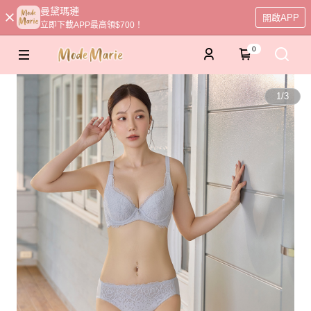
曼黛瑪璉
開啟APP
立即下載APP最高領$700！
0
1
/
3