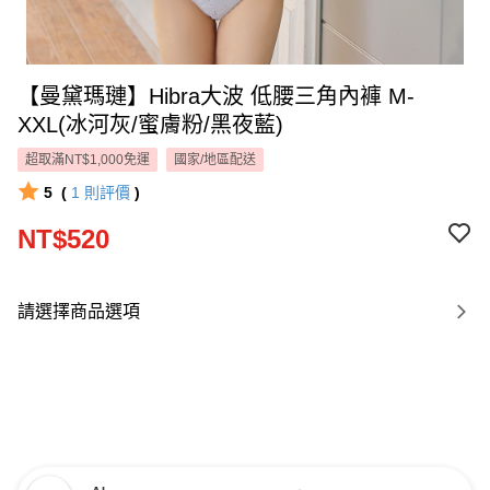
【曼黛瑪璉】Hibra大波 低腰三角內褲 M-
XXL(冰河灰/蜜膚粉/黑夜藍)
超取滿NT$1,000免運
國家/地區配送
5
(
1
則評價
)
NT$520
請選擇商品選項