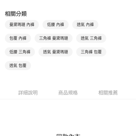
玉山商業銀行
星展（台灣）商業銀行
台新國際商業銀行
中國信託商業銀行
AFTEE先享後付
相關分類
台灣樂天信用卡公司
相關說明
【關於「AFTEE先享後付」】
曼黛瑪璉 內褲
低腰 內褲
透氣 內褲
ATM付款
AFTEE先享後付是「在收到商品之後才付款」的支付方式。 讓您購物簡單
便利好安心！
１．簡單：不需註冊會員、不需綁卡、不需儲值。
包覆 內褲
三角褲 曼黛瑪璉
透氣 三角褲
運送方式
２．便利：只要手機號碼，簡訊認證，即可結帳。
３．安心：先確認商品／服務後，再付款。
全家取貨付款-以PackAge+配客嘉循環箱包裝寄出
低腰 三角褲
透氣 曼黛瑪璉
三角褲 包覆
每筆NT$90，滿NT$1,000(含以上)免運費
【「AFTEE先享後付」結帳流程】
１．於結帳方式選擇「AFTEE先享後付」後，將跳轉至「AFTEE先享後付」
透氣 包覆
付款後全家取貨-以PackAge+配客嘉循環箱包裝寄出
結帳頁面，進行簡訊認證並確認金額後，即可完成結帳。
２．訂單成立數日內，您將收到繳費通知簡訊。
每筆NT$90，滿NT$1,000(含以上)免運費
３．收到繳費通知簡訊後14天內，點擊此簡訊中的連結，可透過四大超商／
ATM／網路銀行／等多元方式進行付款，方視為交易完成。
萊爾富取貨付款
詳細說明
商品規格
相關推薦
※ 請注意：結帳手續完成當下不需立刻繳費，但若您需要取消訂單，請聯絡
每筆NT$90，滿NT$1,000(含以上)免運費
購買商品的店家。未經商家同意取消之訂單仍視為有效，需透過AFTEE先享
後付繳納相關費用。
付款後萊爾富取貨
※ 交易是否成功請以「AFTEE先享後付 」之結帳頁面顯示為準，若有關於
是否繳費成功／繳費後需取消欲退款等相關疑問，請聯繫「AFTEE先享後付
每筆NT$90，滿NT$1,000(含以上)免運費
客戶支援中心」
https://netprotections.freshdesk.com/support/home
7-11取貨付款
【注意事項】