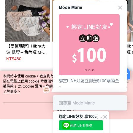
Mode Marie
【曼黛瑪璉】Hibra大
【曼黛瑪璉】Hibra大
【曼黛瑪璉】Hibr
波 低腰三角內褲 M-
波 低腰三角內褲 M-
波 中腰三角內褲 
XL(牙白/糖霜粉/湛藍
XXL(黑/晨光藍/琉光膚)
XXL(冰河灰/蜜膚
NT$480
NT$620
NT$580
黑)
夜藍)
本網站中使用 cookie，欲查詢有關本網站使用 cookie 方式之詳情，及若您不希
綁定LINE好友立即送$100購物金
熱門標籤
望在電腦上使用 cookie 時應如何變更電腦的 cookie 設定，請參閱本網站「
隱私
~
權條款
」之 Cookie 聲明。您繼續使用本網站即表示您同意本公司得按本網站使
用條款之 Cookie 聲明使用 cookie。
了解更多 >
回覆至 Mode Marie
我知道了
綁定LINE好友 享100元折價券
連結 LINE 帳號