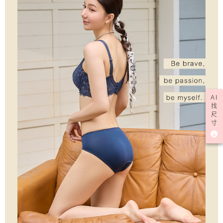
AI
找
尺
寸