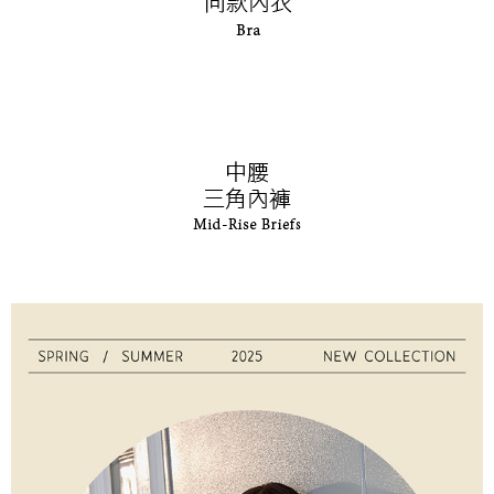
１．透過由恩沛科技股份有限公司提供之「AFTEE先享後付」服務完成之交
每筆NT$90，滿NT$1,000(含以上)免運費
易，需依本服務之必要範圍內提供個人資料，並將交易相關給付款項請求債
權轉讓予恩沛科技股份有限公司。
付款後7-11取貨
２．關於個人資料處理事宜，請瀏覽以下網址：
每筆NT$90，滿NT$1,000(含以上)免運費
https://aftee.tw/terms/#terms3
３．未成年的使用者請事先徵得法定代理人或監護人之同意方可使用
宅配
「AFTEE先享後付」，若未經同意申辦者引起之損失，本公司不負相關責
任。
每筆NT$90，滿NT$1,000(含以上)免運費
４．使用「AFTEE先享後付」時，將依據個別帳號之用戶狀況，依本公司即
時審查核予不同之上限額度；若仍有額度不足之情形，本公司將視審查結果
離島宅配
請求用戶進行身份認證。
每筆NT$150，滿NT$2,000(含以上)免運費
５．嚴禁一人註冊多個帳號或使用他人資訊註冊。若發現惡意使用之情形，
恩沛科技股份有限公司將有權停止該用戶之使用額度並採取法律行動。
海外宅配 (訂單成立後，請主動於2天內與線上客服核對收
查看運費
件資料，逾期未確認訂單將自動取消)