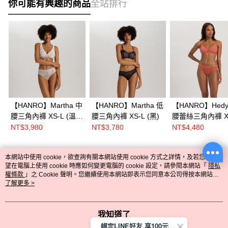
你可能有興趣的商品
全站排行
【HANRO】Martha 中
【HANRO】Martha 低
【HANRO】Hedy
腰三角內褲 XS-L (溫暖
腰三角內褲 XS-L (黑)
腰蕾絲三角內褲 X
米)
(杏黃橘)
NT$3,980
NT$3,780
NT$4,480
本網站中使用 cookie，欲查詢有關本網站使用 cookie 方式之詳情，及若您不希
熱門標籤
望在電腦上使用 cookie 時應如何變更電腦的 cookie 設定，請參閱本網站「
隱私
權條款
」之 Cookie 聲明。您繼續使用本網站即表示您同意本公司得按本網站使
用條款之 Cookie 聲明使用 cookie。
了解更多 >
我知道了
綁定LINE好友 享100元折價券