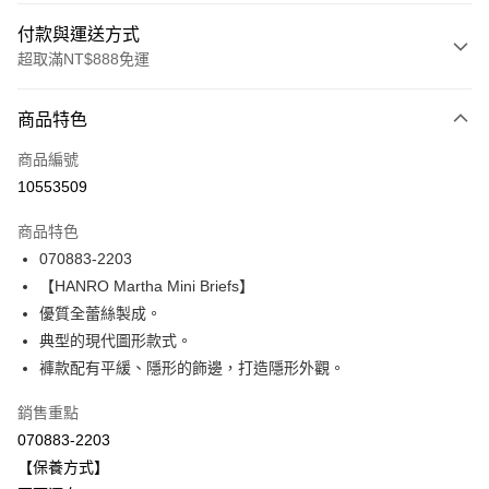
付款與運送方式
超取滿NT$888免運
付款方式
商品特色
信用卡一次付款
商品編號
信用卡分期付款
10553509
3 期 0 利率 每期
NT$1,260
21家銀行
商品特色
合作金庫商業銀行
第一商業銀行
LINE Pay
070883-2203
華南商業銀行
彰化商業銀行
【HANRO Martha Mini Briefs】
Apple Pay
上海商業儲蓄銀行
台北富邦商業銀行
國泰世華商業銀行
兆豐國際商業銀行
優質全蕾絲製成。
悠遊付
臺灣中小企業銀行
台中商業銀行
典型的現代圖形款式。
匯豐（台灣）商業銀行
華泰商業銀行
褲款配有平緩、隱形的飾邊，打造隱形外觀。
全盈+PAY
聯邦商業銀行
遠東國際商業銀行
元大商業銀行
永豐商業銀行
ATM付款
銷售重點
玉山商業銀行
星展（台灣）商業銀行
070883-2203
台新國際商業銀行
中國信託商業銀行
運送方式
【保養方式】
台灣樂天信用卡公司