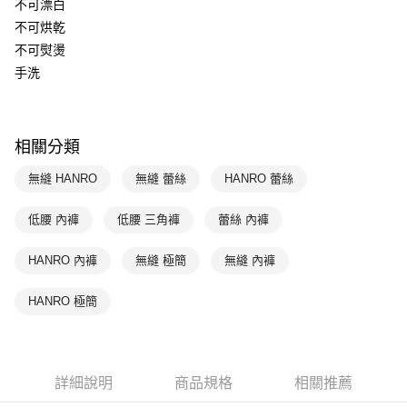
不可漂白
付款後全家取貨$888免運-以PackAge+配客嘉循環箱包裝寄出
不可烘乾
每筆NT$90，滿NT$888(含以上)免運費
不可熨燙
付款後萊爾富取貨
手洗
每筆NT$90，滿NT$1,000(含以上)免運費
付款後7-11取貨
相關分類
每筆NT$90，滿NT$1,000(含以上)免運費
無縫 HANRO
無縫 蕾絲
HANRO 蕾絲
宅配
每筆NT$90，滿NT$1,000(含以上)免運費
低腰 內褲
低腰 三角褲
蕾絲 內褲
HANRO 內褲
無縫 極簡
無縫 內褲
HANRO 極簡
詳細說明
商品規格
相關推薦