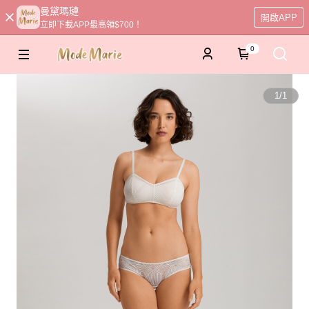
曼黛瑪璉
開啟APP
立即下載APP最高領$700！
0
1
/
1