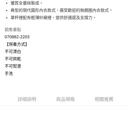
國泰世華商業銀行
兆豐國際商業銀行
優質全蕾絲製成。
悠遊付
臺灣中小企業銀行
台中商業銀行
典型的現代圖形內衣款式，廣受歡迎的無鋼圈內衣款式。
匯豐（台灣）商業銀行
華泰商業銀行
罩杯裡配有輕薄紗襯裡，提供舒適感及支撐力。
全盈+PAY
聯邦商業銀行
遠東國際商業銀行
元大商業銀行
永豐商業銀行
ATM付款
銷售重點
玉山商業銀行
星展（台灣）商業銀行
070882-2203
台新國際商業銀行
中國信託商業銀行
運送方式
【保養方式】
台灣樂天信用卡公司
不可漂白
付款後全家取貨$888免運-以PackAge+配客嘉循環箱包裝寄出
不可烘乾
每筆NT$90，滿NT$888(含以上)免運費
不可熨燙
付款後萊爾富取貨
手洗
每筆NT$90，滿NT$1,000(含以上)免運費
付款後7-11取貨
每筆NT$90，滿NT$1,000(含以上)免運費
詳細說明
商品規格
相關推薦
宅配
每筆NT$90，滿NT$1,000(含以上)免運費