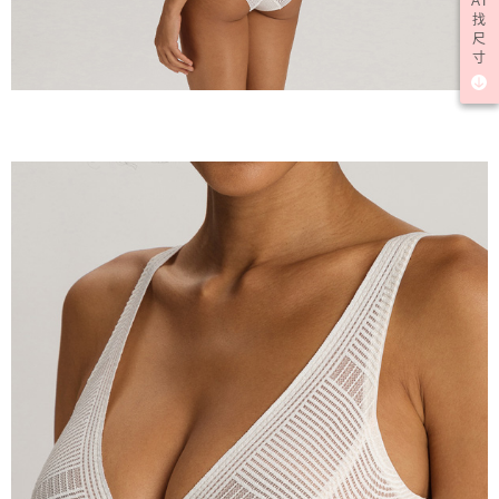
AI
找
尺
寸