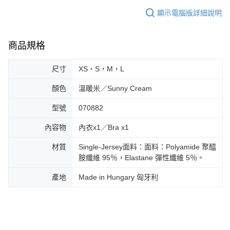
顯示電腦版詳細說明
商品規格
尺寸
XS，S，M，L
顏色
溫暖米／Sunny Cream
型號
070882
內容物
內衣x1／Bra x1
材質
Single-Jersey面料：面料：Polyamide 聚醯
胺纖維 95％，Elastane 彈性纖維 5％。
產地
Made in Hungary 匈牙利