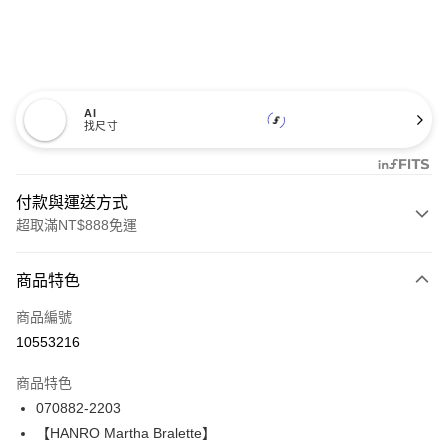
AI
找尺寸
付款與運送方式
超取滿NT$888免運
付款方式
商品特色
信用卡一次付款
商品編號
信用卡分期付款
10553216
3 期 0 利率 每期
NT$2,326
21家銀行
商品特色
合作金庫商業銀行
第一商業銀行
LINE Pay
070882-2203
華南商業銀行
彰化商業銀行
【HANRO Martha Bralette】
Apple Pay
上海商業儲蓄銀行
台北富邦商業銀行