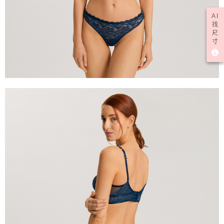
AI
找
尺
寸