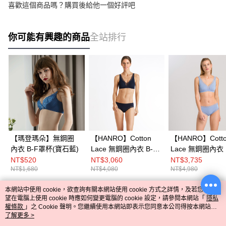
喜歡這個商品嗎？購買後給他一個好評吧
你可能有興趣的商品
全站排行
【瑪登瑪朵】無鋼圈
【HANRO】Cotton
【HANRO】Cott
內衣 B-F罩杯(寶石藍)
Lace 無鋼圈內衣 B-C
Lace 無鋼圈內衣 
罩杯 (海軍藍)
罩杯 (藍月)
NT$520
NT$3,060
NT$3,735
NT$1,680
NT$4,080
NT$4,980
本網站中使用 cookie，欲查詢有關本網站使用 cookie 方式之詳情，及若您不希
熱門標籤
望在電腦上使用 cookie 時應如何變更電腦的 cookie 設定，請參閱本網站「
隱私
權條款
」之 Cookie 聲明。您繼續使用本網站即表示您同意本公司得按本網站使
用條款之 Cookie 聲明使用 cookie。
了解更多 >