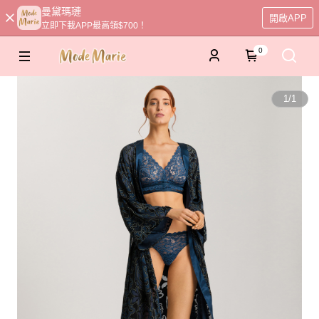
曼黛瑪璉
開啟APP
立即下載APP最高領$700！
0
1
/
1