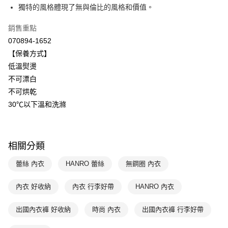
聯邦商業銀行
遠東國際商業銀行
獨特的風格體現了無與倫比的風格和價值。
元大商業銀行
永豐商業銀行
ATM付款
玉山商業銀行
星展（台灣）商業銀行
銷售重點
台新國際商業銀行
中國信託商業銀行
運送方式
070894-1652
台灣樂天信用卡公司
【保養方式】
付款後全家取貨$888免運-以PackAge+配客嘉循環箱包裝寄出
低溫熨燙
每筆NT$90，滿NT$888(含以上)免運費
不可漂白
付款後萊爾富取貨
不可烘乾
每筆NT$90，滿NT$1,000(含以上)免運費
30℃以下溫和洗滌
付款後7-11取貨
每筆NT$90，滿NT$1,000(含以上)免運費
相關分類
宅配
蕾絲 內衣
HANRO 蕾絲
無鋼圈 內衣
每筆NT$90，滿NT$1,000(含以上)免運費
內衣 好收納
內衣 行李好帶
HANRO 內衣
出國內衣褲 好收納
時尚 內衣
出國內衣褲 行李好帶