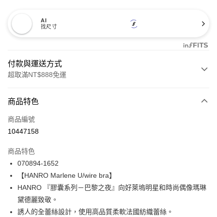
AI
找尺寸
付款與運送方式
超取滿NT$888免運
付款方式
商品特色
信用卡一次付款
商品編號
信用卡分期付款
10447158
3 期 0 利率 每期
NT$2,293
21家銀行
商品特色
合作金庫商業銀行
第一商業銀行
LINE Pay
070894-1652
華南商業銀行
彰化商業銀行
【HANRO Marlene U/wire bra】
Apple Pay
上海商業儲蓄銀行
台北富邦商業銀行
國泰世華商業銀行
兆豐國際商業銀行
HANRO 『膠囊系列－巴黎之夜』向好萊塢明星和時尚偶像瑪琳
悠遊付
臺灣中小企業銀行
台中商業銀行
黛德麗致敬。
匯豐（台灣）商業銀行
華泰商業銀行
誘人的全蕾絲設計，使用高品質柔軟法國紡織蕾絲。
全盈+PAY