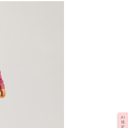
AI
找
尺