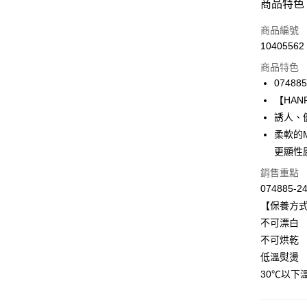
付款方式
商品特色
信用卡一
商品編號
10405562
信用卡分
商品特色
3 期 
074885
合作金
【HANRO
LINE Pay
華南商
誘人、
Apple Pay
上海商
柔軟的M
國泰世
更顯性
悠遊付
臺灣中
匯豐（
銷售重點
全盈+PAY
聯邦商
074885-2
元大商
ATM付款
【保養方
玉山商
不可漂白
台新國
不可烘乾
台灣樂
運送方式
低溫熨燙
付款後全家
30℃以下
出