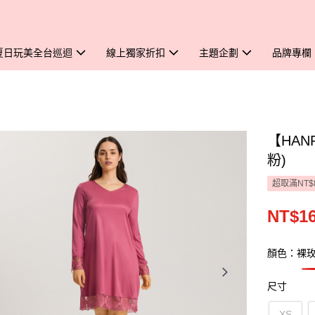
夏日玩美全台巡迴
線上獨家折扣
主題企劃
品牌專欄
【HAN
粉)
超取滿NT$
NT$16
顏色：裸
尺寸
XS