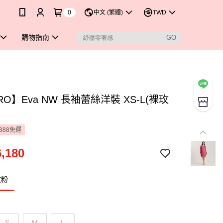
0
中文 (繁體)
TWD
購物指南
RO】Eva NW 長袖蕾絲洋裝 XS-L(裸玫
888免運
,180
玫粉
S
M
L