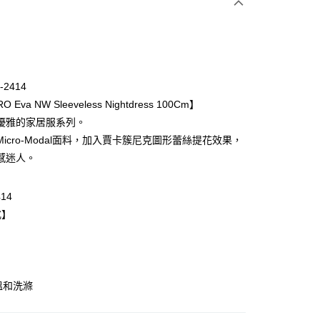
次付款
期付款
0 利率 每期
NT$5,393
21家銀行
-2414
庫商業銀行
第一商業銀行
 Eva NW Sleeveless Nightdress 100Cm】
業銀行
彰化商業銀行
優雅的家居服系列。
業儲蓄銀行
台北富邦商業銀行
icro-Modal面料，加入賈卡簇尼克圖形蕾絲提花效果，
華商業銀行
兆豐國際商業銀行
感迷人。
小企業銀行
台中商業銀行
台灣）商業銀行
華泰商業銀行
業銀行
遠東國際商業銀行
414
業銀行
永豐商業銀行
式】
業銀行
星展（台灣）商業銀行
際商業銀行
中國信託商業銀行
天信用卡公司
取貨$888免運-以PackAge+配客嘉循環箱包裝寄
溫和洗滌