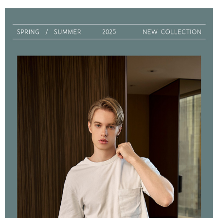
是否繳費成功／繳費後需取消欲退款等相關疑問，請聯繫「AFTEE先享後付
每筆NT$90，滿NT$1,000(含以上)免運費
客戶支援中心」
https://netprotections.freshdesk.com/support/home
7-11取貨付款
【注意事項】
１．透過由恩沛科技股份有限公司提供之「AFTEE先享後付」服務完成之交
每筆NT$90，滿NT$1,000(含以上)免運費
易，需依本服務之必要範圍內提供個人資料，並將交易相關給付款項請求債
權轉讓予恩沛科技股份有限公司。
付款後7-11取貨
２．關於個人資料處理事宜，請瀏覽以下網址：
每筆NT$90，滿NT$1,000(含以上)免運費
https://aftee.tw/terms/#terms3
３．未成年的使用者請事先徵得法定代理人或監護人之同意方可使用
宅配
「AFTEE先享後付」，若未經同意申辦者引起之損失，本公司不負相關責
任。
每筆NT$90，滿NT$1,000(含以上)免運費
４．使用「AFTEE先享後付」時，將依據個別帳號之用戶狀況，依本公司即
時審查核予不同之上限額度；若仍有額度不足之情形，本公司將視審查結果
離島宅配
請求用戶進行身份認證。
每筆NT$150，滿NT$2,000(含以上)免運費
５．嚴禁一人註冊多個帳號或使用他人資訊註冊。若發現惡意使用之情形，
恩沛科技股份有限公司將有權停止該用戶之使用額度並採取法律行動。
海外宅配 (訂單成立後，請主動於2天內與線上客服核對收
查看運費
件資料，逾期未確認訂單將自動取消)