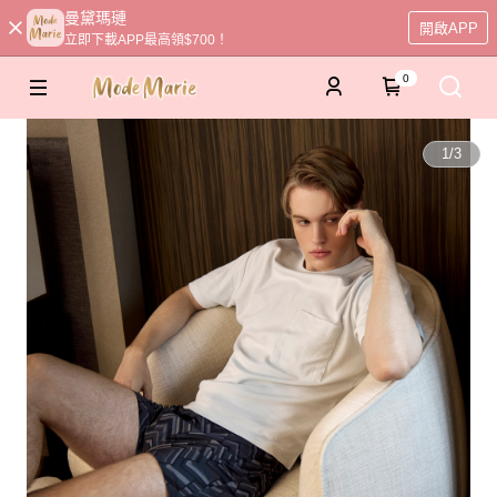
曼黛瑪璉
開啟APP
立即下載APP最高領$700！
0
1
/
3