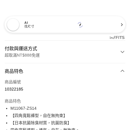
AI
找尺寸
付款與運送方式
超取滿NT$888免運
付款方式
商品特色
信用卡一次付款
商品編號
信用卡分期付款
10322185
3 期 0 利率 每期
NT$186
21家銀行
商品特色
合作金庫商業銀行
第一商業銀行
超商取貨付款
M11067-ZS14
華南商業銀行
彰化商業銀行
【四角寬鬆褲型，自在無拘束】
LINE Pay
上海商業儲蓄銀行
台北富邦商業銀行
國泰世華商業銀行
兆豐國際商業銀行
【日本抗菌除臭材質，抗菌防臭】
Apple Pay
臺灣中小企業銀行
台中商業銀行