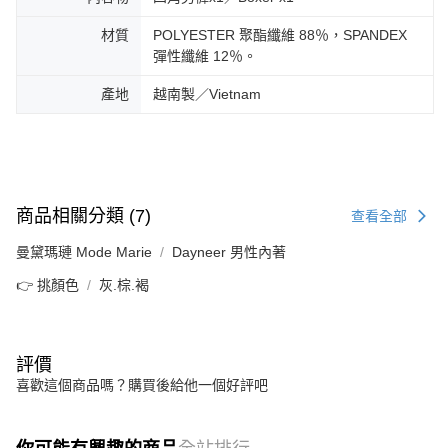
材質
POLYESTER 聚酯纖維 88％，SPANDEX
彈性纖維 12％。
產地
越南製／Vietnam
商品相關分類 (7)
查看全部
曼黛瑪璉 Mode Marie
Dayneer 男性內著
👉 挑顏色
灰.棕.褐
評價
喜歡這個商品嗎？購買後給他一個好評吧