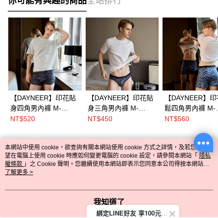
你可能有興趣的商品
全站排行
【DAYNEER】印花貼
【DAYNEER】印花貼
【DAYNEER】
身四角男內褲 M-
身三角男內褲 M-
鬆四角男內褲 M-
XXL(幾何灰)
XXL(幾何灰)
XXL(幾何藍)
NT$520
NT$450
NT$560
本網站中使用 cookie，欲查詢有關本網站使用 cookie 方式之詳情，及若您不希
熱門標籤
望在電腦上使用 cookie 時應如何變更電腦的 cookie 設定，請參閱本網站「
隱私
權條款
」之 Cookie 聲明。您繼續使用本網站即表示您同意本公司得按本網站使
用條款之 Cookie 聲明使用 cookie。
了解更多 >
我知道了
綁定LINE好友 享100元折價券