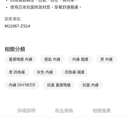
四角寬鬆褲型，透氣、自在、無拘束。
匯豐（台灣）商業銀行
華泰商業銀行
使用日本抗菌除臭材質，穿著舒適親膚。
悠遊付
聯邦商業銀行
遠東國際商業銀行
元大商業銀行
永豐商業銀行
全盈+PAY
銷售重點
玉山商業銀行
星展（台灣）商業銀行
M11067-ZS14
台新國際商業銀行
中國信託商業銀行
AFTEE先享後付
台灣樂天信用卡公司
相關說明
【關於「AFTEE先享後付」】
ATM付款
AFTEE先享後付是「在收到商品之後才付款」的支付方式。 讓您購物簡單
相關分類
便利好安心！
１．簡單：不需註冊會員、不需綁卡、不需儲值。
曼黛瑪璉 內褲
透氣 內褲
內褲 親膚
男 內褲
運送方式
２．便利：只要手機號碼，簡訊認證，即可結帳。
３．安心：先確認商品／服務後，再付款。
全家取貨付款$888免運-以PackAge+配客嘉循環箱包裝寄出
男 四角褲
灰色 內褲
四角褲 親膚
每筆NT$90，滿NT$888(含以上)免運費
【「AFTEE先享後付」結帳流程】
１．於結帳方式選擇「AFTEE先享後付」後，將跳轉至「AFTEE先享後付」
內褲 DAYNEER
抗菌 曼黛瑪璉
抗菌 內褲
付款後全家取貨$888免運-以PackAge+配客嘉循環箱包裝寄出
結帳頁面，進行簡訊認證並確認金額後，即可完成結帳。
２．訂單成立數日內，您將收到繳費通知簡訊。
每筆NT$90，滿NT$888(含以上)免運費
３．收到繳費通知簡訊後14天內，點擊此簡訊中的連結，可透過四大超商／
ATM／網路銀行／等多元方式進行付款，方視為交易完成。
萊爾富取貨付款
※ 請注意：結帳手續完成當下不需立刻繳費，但若您需要取消訂單，請聯絡
詳細說明
商品規格
相關推薦
每筆NT$90，滿NT$1,000(含以上)免運費
購買商品的店家。未經商家同意取消之訂單仍視為有效，需透過AFTEE先享
後付繳納相關費用。
付款後萊爾富取貨
※ 交易是否成功請以「AFTEE先享後付 」之結帳頁面顯示為準，若有關於