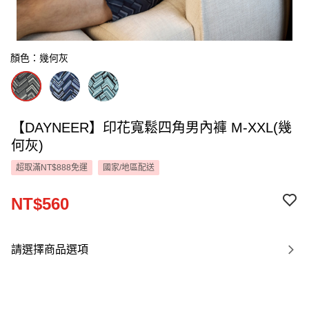
顏色：幾何灰
【DAYNEER】印花寬鬆四角男內褲 M-XXL(幾
何灰)
超取滿NT$888免運
國家/地區配送
NT$560
請選擇商品選項