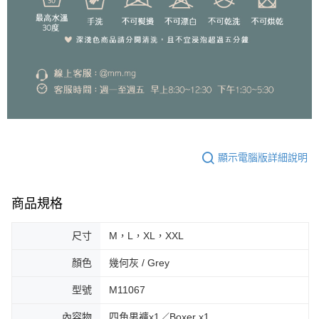
顯示電腦版詳細說明
商品規格
尺寸
M，L，XL，XXL
顏色
幾何灰 / Grey
型號
M11067
內容物
四角男褲x1／Boxer x1