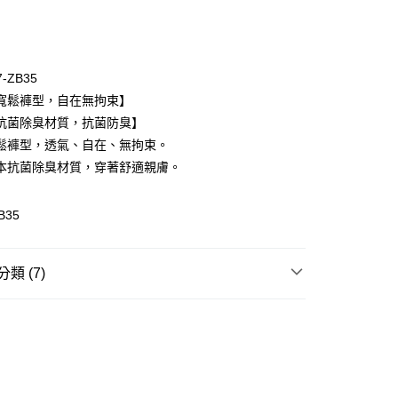
次付款
期付款
0 利率 每期
NT$186
21家銀行
7-ZB35
庫商業銀行
第一商業銀行
寬鬆褲型，自在無拘束】
付款
業銀行
彰化商業銀行
抗菌除臭材質，抗菌防臭】
業儲蓄銀行
台北富邦商業銀行
鬆褲型，透氣、自在、無拘束。
華商業銀行
兆豐國際商業銀行
本抗菌除臭材質，穿著舒適親膚。
小企業銀行
台中商業銀行
台灣）商業銀行
華泰商業銀行
業銀行
遠東國際商業銀行
B35
業銀行
永豐商業銀行
業銀行
星展（台灣）商業銀行
際商業銀行
中國信託商業銀行
享後付
類 (7)
天信用卡公司
FTEE先享後付」】
de Marie
Dayneer 男性內著
先享後付是「在收到商品之後才付款」的支付方式。 讓您購物簡單
藍.綠
心！
：不需註冊會員、不需綁卡、不需儲值。
✔ M
：只要手機號碼，簡訊認證，即可結帳。
：先確認商品／服務後，再付款。
✔ L