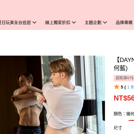
夏日玩美全台巡迴
線上獨家折扣
主題企劃
品牌專欄
【DAY
何藍)
超取滿NT$
5 (
1
NT$5
顏色：幾
尺寸