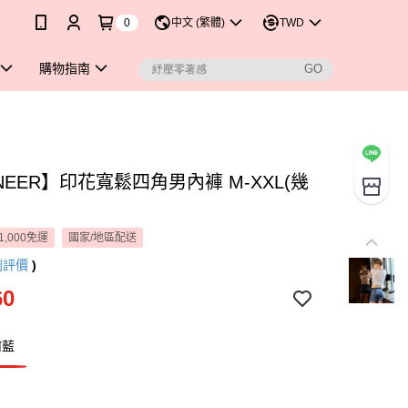
0
中文 (繁體)
TWD
購物指南
NEER】印花寬鬆四角男內褲 M-XXL(幾
1,000免運
國家/地區配送
則評價
)
60
何藍