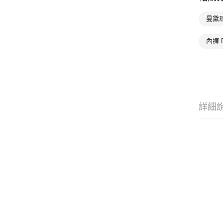
曼黛
內褲 
詳細