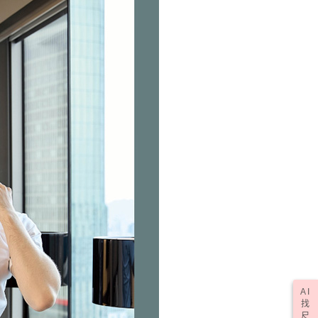
用戶進行身份認證。
一人註冊多個帳號或使用他人資訊註冊。若發現惡意使用之情
50，滿NT$2,000(含以上)免運費
科技股份有限公司將有權停止該用戶之使用額度並採取法律行
(訂單成立後，請主動於2天內與線上客服核對收
查看運費
期未確認訂單將自動取消)
AI
找
尺