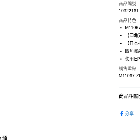
信用卡一
商品編號
10322161
信用卡分
商品特色
3 期 
M1106
合作金
【四角
超商取貨
華南商
【日本
LINE Pay
上海商
四角寬
國泰世
使用日
Apple Pay
臺灣中
匯豐（
銷售重點
悠遊付
聯邦商
M11067-Z
元大商
全盈+PAY
玉山商
台新國
AFTEE先
商品相關分
台灣樂
相關說明
【關於「A
曼黛瑪璉 Mo
ATM付款
AFTEE
分享
👉 挑顏色
便利好安
１．簡單
👉 挑尺寸
２．便利
運送方式
３．安心
分類
👉 挑尺寸