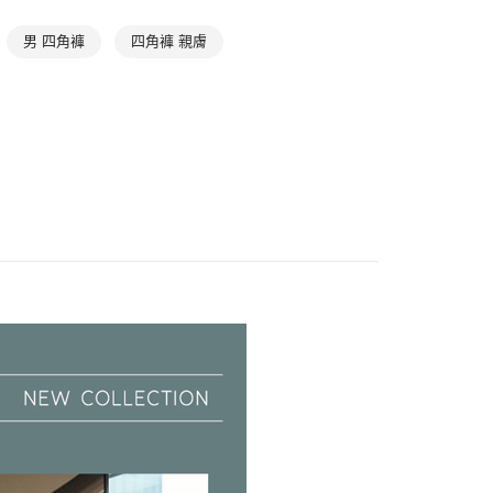
款-以PackAge+配客嘉循環箱包裝寄出
EE先享後付」結帳流程】
✔ XL
男 四角褲
四角褲 親膚
0，滿NT$1,000(含以上)免運費
方式選擇「AFTEE先享後付」後，將跳轉至「AFTEE先享後
頁面，進行簡訊認證並確認金額後，即可完成結帳。
✔ XXL
取貨-以PackAge+配客嘉循環箱包裝寄出
成立數日內，您將收到繳費通知簡訊。
費通知簡訊後14天內，點擊此簡訊中的連結，可透過四大超商
男性內褲
0，滿NT$1,000(含以上)免運費
網路銀行／等多元方式進行付款，方視為交易完成。
：結帳手續完成當下不需立刻繳費，但若您需要取消訂單，請聯
貨付款
的店家。未經商家同意取消之訂單仍視為有效，需透過AFTEE
繳納相關費用。
0，滿NT$1,000(含以上)免運費
否成功請以「AFTEE先享後付 」之結帳頁面顯示為準，若有關於
功／繳費後需取消欲退款等相關疑問，請聯繫「AFTEE先享後
爾富取貨
援中心」
https://netprotections.freshdesk.com/support/home
0，滿NT$1,000(含以上)免運費
項】
付款
恩沛科技股份有限公司提供之「AFTEE先享後付」服務完成之
依本服務之必要範圍內提供個人資料，並將交易相關給付款項請
0，滿NT$1,000(含以上)免運費
讓予恩沛科技股份有限公司。
個人資料處理事宜，請瀏覽以下網址：
1取貨
ee.tw/terms/#terms3
0，滿NT$1,000(含以上)免運費
年的使用者請事先徵得法定代理人或監護人之同意方可使用
E先享後付」，若未經同意申辦者引起之損失，本公司不負相關責
AFTEE先享後付」時，將依據個別帳號之用戶狀況，依本公司
0，滿NT$1,000(含以上)免運費
核予不同之上限額度；若仍有額度不足之情形，本公司將視審查