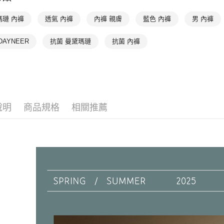
全家取貨付
【「AFT
👉 挑尺寸
瑪璉 內褲
透氣 內褲
內褲 親膚
藍色 內褲
男 內褲
每筆NT$9
１．於結帳
付」結帳
👉 挑尺寸
付款後全家
２．訂單
DAYNEER
抗菌 曼黛瑪璉
抗菌 內褲
３．收到繳
👉 挑內褲
每筆NT$9
／ATM／
※ 請注意
萊爾富取
絡購買商品
先享後付
每筆NT$9
※ 交易是
是否繳費成
付款後萊
說明
商品規格
相關推薦
付客戶支
每筆NT$9
【注意事
7-11取貨
１．透過由
交易，需
每筆NT$9
求債權轉
２．關於
付款後7-1
https://aft
每筆NT$9
３．未成
「AFTE
宅配
任。
４．使用「
每筆NT$9
即時審查