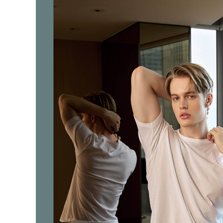
結果請求
離島宅配
５．嚴禁
每筆NT$1
形，恩沛
動。
海外宅配 
件資料，逾