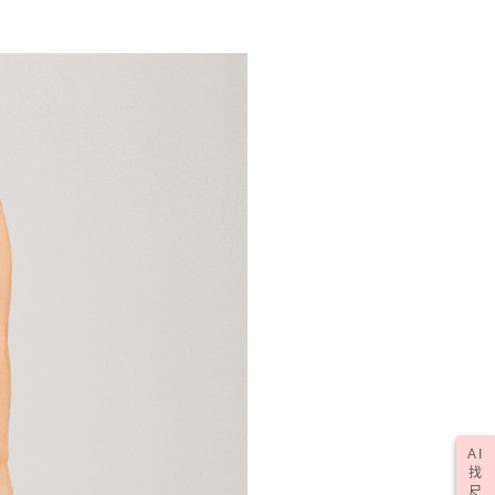
AI
找
尺