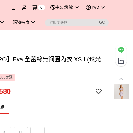
0
中文 (繁體)
TWD
購物指南
RO】Eva 全蕾絲無鋼圈內衣 XS-L(珠光
888免運
580
光紫
S
M
L