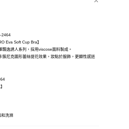
次付款
期付款
0 利率 每期
NT$2,526
21家銀行
-2464
庫商業銀行
第一商業銀行
O Eva Soft Cup Bra】
業銀行
彰化商業銀行
澤飄逸誘人系列，採用viscose面料製成。
業儲蓄銀行
台北富邦商業銀行
卡簇尼克圖形蕾絲提花效果，妝點於服飾，更顯性感迷
華商業銀行
兆豐國際商業銀行
小企業銀行
台中商業銀行
台灣）商業銀行
華泰商業銀行
業銀行
遠東國際商業銀行
464
業銀行
永豐商業銀行
式】
業銀行
星展（台灣）商業銀行
際商業銀行
中國信託商業銀行
天信用卡公司
取貨$888免運-以PackAge+配客嘉循環箱包裝寄
溫和洗滌