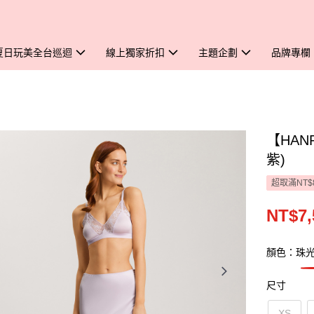
夏日玩美全台巡迴
線上獨家折扣
主題企劃
品牌專欄
【HAN
紫)
超取滿NT$
NT$7,
顏色：珠
尺寸
XS