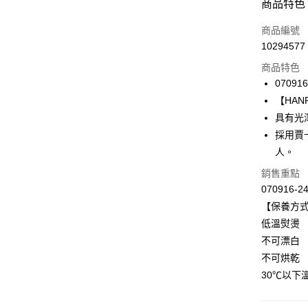
付款方式
商品特色
信用卡一
商品編號
10294577
信用卡分
商品特色
3 期 
070916
合作金
【HANR
LINE Pay
華南商
具有光
Apple Pay
上海商
採用賈
國泰世
人。
悠遊付
臺灣中
匯豐（
銷售重點
全盈+PAY
聯邦商
070916-2
元大商
ATM付款
【保養方
玉山商
低溫熨燙
台新國
不可漂白
台灣樂
運送方式
不可烘乾
付款後全家
30℃以下
出