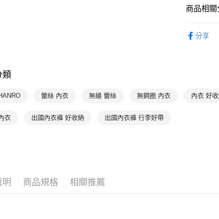
每筆NT$9
商品相關分
付款後萊
HANRO 
每筆NT$9
分享
HANRO 
付款後7-1
HANRO 
每筆NT$9
分類
HANRO 
宅配
每筆NT$9
HANRO
蕾絲 內衣
無縫 蕾絲
無鋼圈 內衣
內衣 好
內衣
出國內衣褲 好收納
出國內衣褲 行李好帶
說明
商品規格
相關推薦