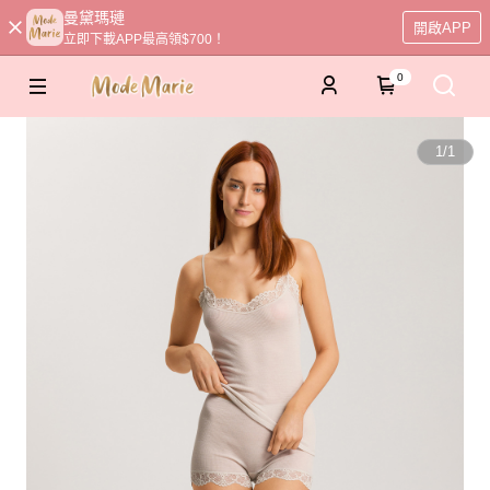
曼黛瑪璉
開啟APP
立即下載APP最高領$700！
0
1
/
1