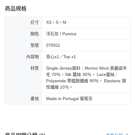
商品規格
尺寸
XS，S，M
顏色
浮石灰 / Pumice
型號
070911
內容物
背心x1／Top x1
材質
Single-Jersey面料：Merino Wool 美麗諾羊
毛 70％，Silk 蠶絲 30％。 Lace蕾絲：
Polyamide 聚醯胺纖維 90％， Elastane 彈
性纖維 10％。
產地
Made in Portugal 葡萄牙