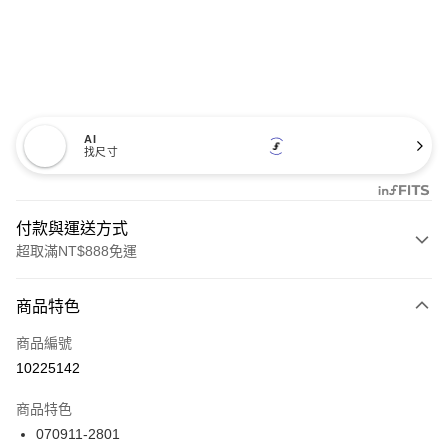
AI
找尺寸
付款與運送方式
超取滿NT$888免運
付款方式
商品特色
信用卡一次付款
商品編號
信用卡分期付款
10225142
3 期 0 利率 每期
NT$2,093
21家銀行
商品特色
合作金庫商業銀行
第一商業銀行
LINE Pay
070911-2801
華南商業銀行
彰化商業銀行