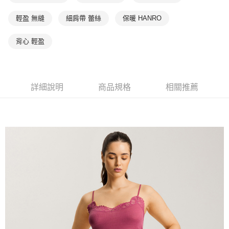
輕盈 無縫
細肩帶 蕾絲
保暖 HANRO
背心 輕盈
詳細說明
商品規格
相關推薦