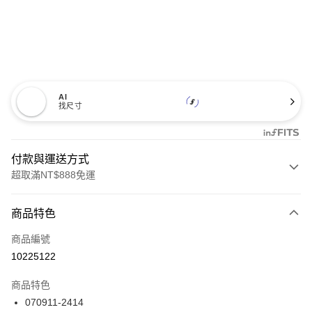
AI
找尺寸
付款與運送方式
超取滿NT$888免運
付款方式
商品特色
信用卡一次付款
商品編號
信用卡分期付款
10225122
3 期 0 利率 每期
NT$2,093
21家銀行
商品特色
合作金庫商業銀行
第一商業銀行
LINE Pay
070911-2414
華南商業銀行
彰化商業銀行