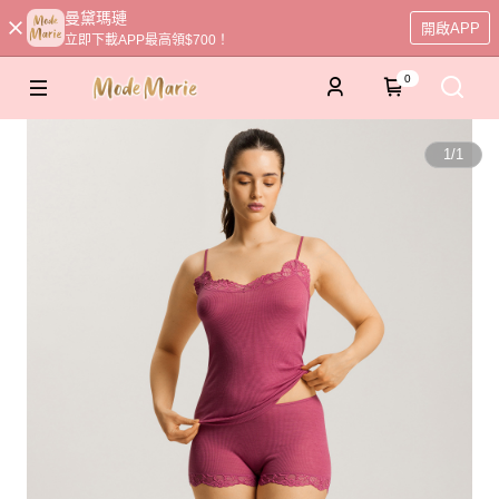
曼黛瑪璉
開啟APP
立即下載APP最高領$700！
0
1
/
1