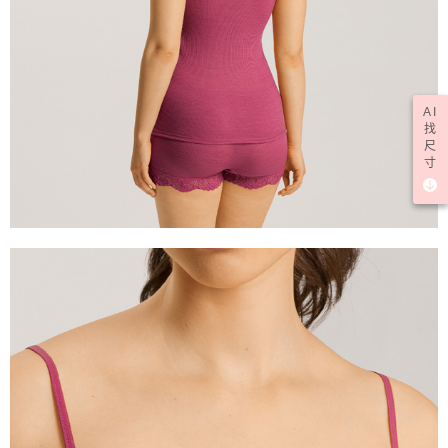
AI
找
尺
寸