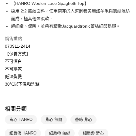
【HANRO Woolen Lace Spaghetti Top】
Apple Pay
上海商業儲蓄銀行
台北富邦商業銀行
國泰世華商業銀行
兆豐國際商業銀行
採用 2:2 羅紋面料，使用南非的人道飼養美麗諾羊毛與蠶絲混紡
悠遊付
臺灣中小企業銀行
台中商業銀行
而成，極其輕盈柔軟。
匯豐（台灣）商業銀行
華泰商業銀行
超細緻、保暖，並帶有精緻Jacquardtronic蕾絲細節點綴。
全盈+PAY
聯邦商業銀行
遠東國際商業銀行
元大商業銀行
永豐商業銀行
ATM付款
銷售重點
玉山商業銀行
星展（台灣）商業銀行
070911-2414
台新國際商業銀行
中國信託商業銀行
運送方式
【保養方式】
台灣樂天信用卡公司
不可漂白
付款後全家取貨$888免運-以PackAge+配客嘉循環箱包裝寄出
不可烘乾
每筆NT$90，滿NT$888(含以上)免運費
低溫熨燙
付款後萊爾富取貨
30℃以下溫和洗滌
每筆NT$90，滿NT$1,000(含以上)免運費
付款後7-11取貨
相關分類
每筆NT$90，滿NT$1,000(含以上)免運費
背心 HANRO
背心 無縫
蕾絲 背心
宅配
每筆NT$90，滿NT$1,000(含以上)免運費
細肩帶 HANRO
細肩帶 無縫
細肩帶 背心