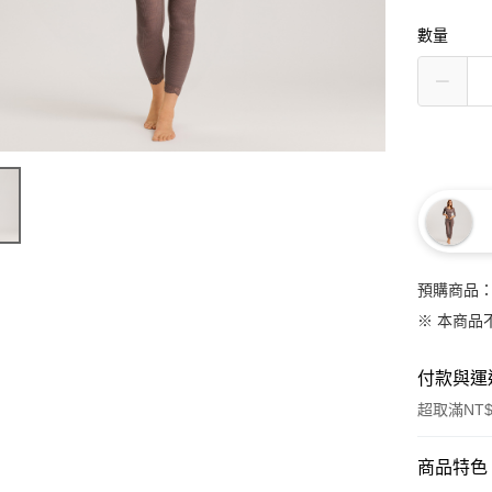
數量
預購商品：
※ 本商品
付款與運
超取滿NT$
付款方式
商品特色