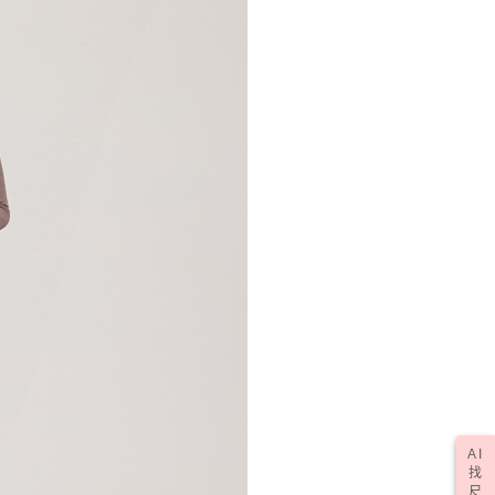
AI
找
尺