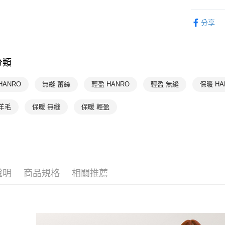
每筆NT$9
HANRO 
分享
付款後7-1
HANRO 
每筆NT$9
HANRO 
宅配
分類
每筆NT$9
HANRO
無縫 蕾絲
輕盈 HANRO
輕盈 無縫
保暖 HA
羊毛
保暖 無縫
保暖 輕盈
說明
商品規格
相關推薦