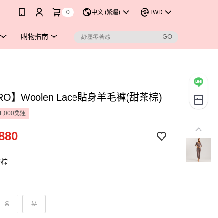
0
中文 (繁體)
TWD
購物指南
RO】Woolen Lace貼身羊毛褲(甜茶棕)
1,000免運
880
茶棕
S
M