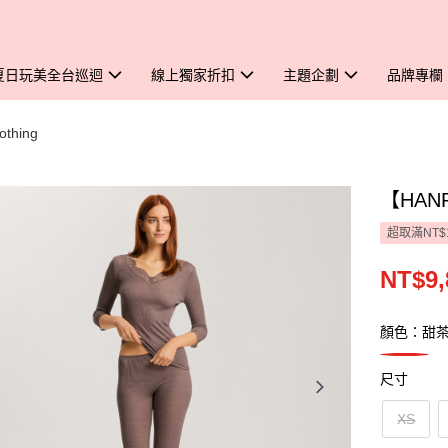
夏日玩美全台巡迴
線上獨家折扣
主題企劃
品牌專欄
thing
【HAN
超取滿NT$
NT$9,
顏色：甜
尺寸
XS