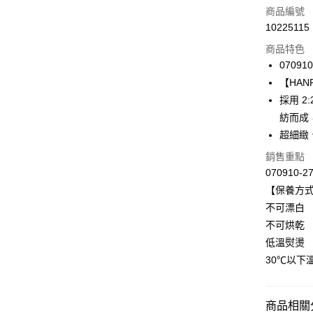
信用卡一
商品編號
10225115
信用卡分
商品特色
3 期 
070910
合作金
【HANR
LINE Pay
華南商
採用 
Apple Pay
上海商
紡而成
國泰世
超細緻、
悠遊付
臺灣中
匯豐（
銷售重點
全盈+PAY
聯邦商
070910-2
元大商
ATM付款
【保養方
玉山商
不可漂白
台新國
不可烘乾
台灣樂
運送方式
低溫熨燙
付款後全家
30℃以下
每筆NT$9
付款後萊
商品相關分