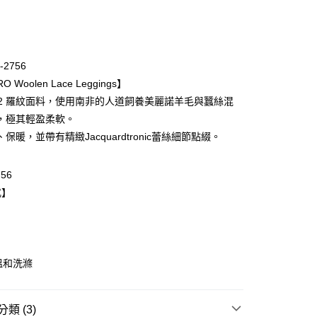
次付款
期付款
0 利率 每期
NT$3,293
21家銀行
-2756
庫商業銀行
第一商業銀行
O Woolen Lace Leggings】
業銀行
彰化商業銀行
2:2 羅紋面料，使用南非的人道飼養美麗諾羊毛與蠶絲混
業儲蓄銀行
台北富邦商業銀行
，極其輕盈柔軟。
華商業銀行
兆豐國際商業銀行
保暖，並帶有精緻Jacquardtronic蕾絲細節點綴。
小企業銀行
台中商業銀行
台灣）商業銀行
華泰商業銀行
業銀行
遠東國際商業銀行
756
業銀行
永豐商業銀行
式】
業銀行
星展（台灣）商業銀行
際商業銀行
中國信託商業銀行
天信用卡公司
取貨-以PackAge+配客嘉循環箱包裝寄出
溫和洗滌
0，滿NT$1,000(含以上)免運費
爾富取貨
類 (3)