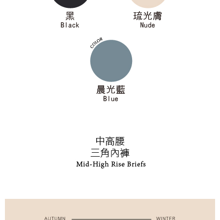
權轉讓予恩沛科技股份有限公司。
付款後7-11取貨
２．關於個人資料處理事宜，請瀏覽以下網址：
每筆NT$90，滿NT$1,000(含以上)免運費
https://aftee.tw/terms/#terms3
３．未成年的使用者請事先徵得法定代理人或監護人之同意方可使用
宅配
「AFTEE先享後付」，若未經同意申辦者引起之損失，本公司不負相關責
任。
每筆NT$90，滿NT$1,000(含以上)免運費
４．使用「AFTEE先享後付」時，將依據個別帳號之用戶狀況，依本公司即
時審查核予不同之上限額度；若仍有額度不足之情形，本公司將視審查結果
離島宅配
請求用戶進行身份認證。
每筆NT$150，滿NT$2,000(含以上)免運費
５．嚴禁一人註冊多個帳號或使用他人資訊註冊。若發現惡意使用之情形，
恩沛科技股份有限公司將有權停止該用戶之使用額度並採取法律行動。
海外宅配 (訂單成立後，請主動於2天內與線上客服核對收
查看運費
件資料，逾期未確認訂單將自動取消)