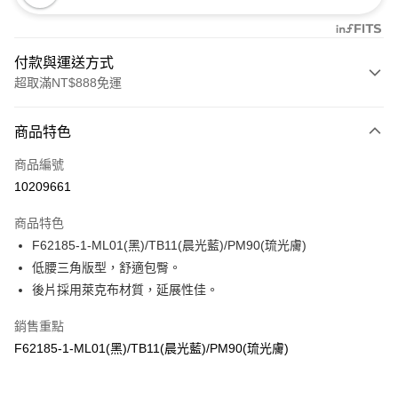
付款與運送方式
超取滿NT$888免運
付款方式
商品特色
信用卡一次付款
商品編號
信用卡分期付款
10209661
3 期 0 利率 每期
NT$206
21家銀行
商品特色
合作金庫商業銀行
第一商業銀行
超商取貨付款
F62185-1-ML01(黑)/TB11(晨光藍)/PM90(琉光膚)
華南商業銀行
彰化商業銀行
低腰三角版型，舒適包臀。
LINE Pay
上海商業儲蓄銀行
台北富邦商業銀行
國泰世華商業銀行
兆豐國際商業銀行
後片採用萊克布材質，延展性佳。
Apple Pay
臺灣中小企業銀行
台中商業銀行
銷售重點
匯豐（台灣）商業銀行
華泰商業銀行
悠遊付
聯邦商業銀行
遠東國際商業銀行
F62185-1-ML01(黑)/TB11(晨光藍)/PM90(琉光膚)
元大商業銀行
永豐商業銀行
全盈+PAY
玉山商業銀行
星展（台灣）商業銀行