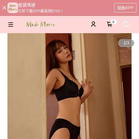
曼黛瑪璉
開啟APP
立即下載APP最高領$700！
0
1
/
3