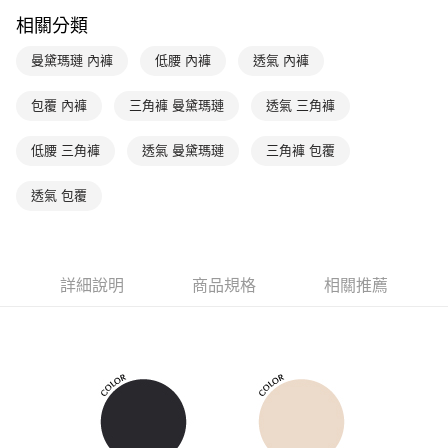
台新國際商業銀行
中國信託商業銀行
AFTEE先享後付
相關分類
台灣樂天信用卡公司
相關說明
【關於「AFTEE先享後付」】
曼黛瑪璉 內褲
低腰 內褲
透氣 內褲
ATM付款
AFTEE先享後付是「在收到商品之後才付款」的支付方式。 讓您購物簡單
便利好安心！
１．簡單：不需註冊會員、不需綁卡、不需儲值。
包覆 內褲
三角褲 曼黛瑪璉
透氣 三角褲
運送方式
２．便利：只要手機號碼，簡訊認證，即可結帳。
３．安心：先確認商品／服務後，再付款。
全家取貨付款$888免運-以PackAge+配客嘉循環箱包裝寄出
低腰 三角褲
透氣 曼黛瑪璉
三角褲 包覆
每筆NT$90，滿NT$888(含以上)免運費
【「AFTEE先享後付」結帳流程】
１．於結帳方式選擇「AFTEE先享後付」後，將跳轉至「AFTEE先享後付」
透氣 包覆
付款後全家取貨$888免運-以PackAge+配客嘉循環箱包裝寄出
結帳頁面，進行簡訊認證並確認金額後，即可完成結帳。
２．訂單成立數日內，您將收到繳費通知簡訊。
每筆NT$90，滿NT$888(含以上)免運費
３．收到繳費通知簡訊後14天內，點擊此簡訊中的連結，可透過四大超商／
ATM／網路銀行／等多元方式進行付款，方視為交易完成。
萊爾富取貨付款
詳細說明
商品規格
相關推薦
※ 請注意：結帳手續完成當下不需立刻繳費，但若您需要取消訂單，請聯絡
每筆NT$90，滿NT$1,000(含以上)免運費
購買商品的店家。未經商家同意取消之訂單仍視為有效，需透過AFTEE先享
後付繳納相關費用。
付款後萊爾富取貨
※ 交易是否成功請以「AFTEE先享後付 」之結帳頁面顯示為準，若有關於
是否繳費成功／繳費後需取消欲退款等相關疑問，請聯繫「AFTEE先享後付
每筆NT$90，滿NT$1,000(含以上)免運費
客戶支援中心」
https://netprotections.freshdesk.com/support/home
7-11取貨付款
【注意事項】
１．透過由恩沛科技股份有限公司提供之「AFTEE先享後付」服務完成之交
每筆NT$90，滿NT$1,000(含以上)免運費
易，需依本服務之必要範圍內提供個人資料，並將交易相關給付款項請求債