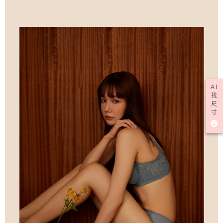
AI
找
尺
寸