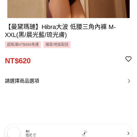
【曼黛瑪璉】Hibra大波 低腰三角內褲 M-
XXL(黑/晨光藍/琉光膚)
超取滿NT$888免運
國家/地區配送
NT$620
請選擇商品選項
AI
找尺寸