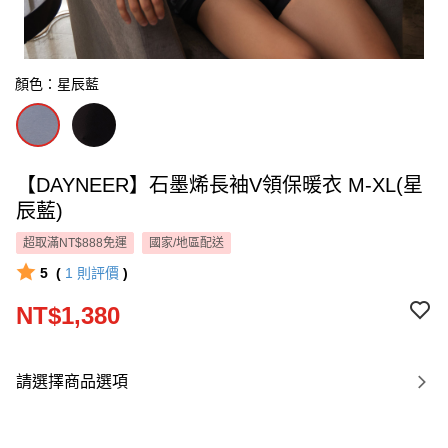
顏色：星辰藍
【DAYNEER】石墨烯長袖V領保暖衣 M-XL(星
辰藍)
超取滿NT$888免運
國家/地區配送
5
(
1
則評價
)
NT$1,380
請選擇商品選項