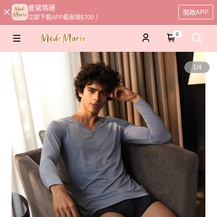
曼黛瑪璉
開啟APP
立即下載APP最高領$700！
0
1
/
4