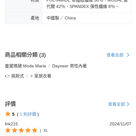
代爾 42％，SPANDEX 彈性纖維 8％。
產地
中國製／ China
商品相關分類 (3)
查看全部
曼黛瑪璉 Mode Marie
Dayneer 男性內著
👉 挑款式
⭐ 家居衣著
評價
查看全部
5
(
1
則評價
)
fnk215
2024/11/07
|
XL