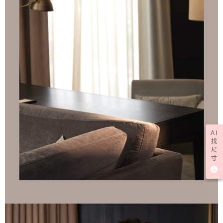
AI
找
尺
寸