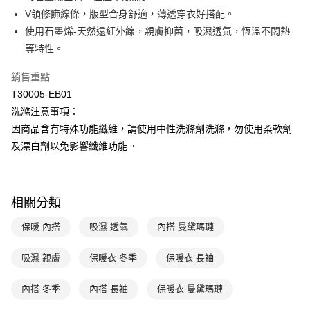
Apple Pay
臺灣中小企業銀行
台中商業銀行
V領修飾線條，版型合身舒適，薄透穿衣好搭配。
匯豐（台灣）商業銀行
華泰商業銀行
使用石墨烯-天然遠紅外線，親膚抑菌，吸濕透氣，恆溫不悶熱
悠遊付
聯邦商業銀行
遠東國際商業銀行
等特性。
元大商業銀行
永豐商業銀行
全盈+PAY
玉山商業銀行
星展（台灣）商業銀行
銷售重點
台新國際商業銀行
中國信託商業銀行
AFTEE先享後付
T30005-EB01
台灣樂天信用卡公司
相關說明
洗滌注意事項：
【關於「AFTEE先享後付」】
ATM付款
因商品含有特殊功能纖維，請使用中性洗滌劑洗滌，勿使用柔軟劑
AFTEE先享後付是「在收到商品之後才付款」的支付方式。 讓您購物簡單
便利好安心！
及漂白劑以免影響纖維功能。
１．簡單：不需註冊會員、不需綁卡、不需儲值。
運送方式
２．便利：只要手機號碼，簡訊認證，即可結帳。
３．安心：先確認商品／服務後，再付款。
全家取貨付款$888免運-以PackAge+配客嘉循環箱包裝寄出
相關分類
每筆NT$90，滿NT$888(含以上)免運費
【「AFTEE先享後付」結帳流程】
１．於結帳方式選擇「AFTEE先享後付」後，將跳轉至「AFTEE先享後付」
保暖 內搭
吸濕 透氣
內搭 曼黛瑪璉
付款後全家取貨$888免運-以PackAge+配客嘉循環箱包裝寄出
結帳頁面，進行簡訊認證並確認金額後，即可完成結帳。
２．訂單成立數日內，您將收到繳費通知簡訊。
每筆NT$90，滿NT$888(含以上)免運費
３．收到繳費通知簡訊後14天內，點擊此簡訊中的連結，可透過四大超商／
吸濕 親膚
保暖衣 冬季
保暖衣 長袖
ATM／網路銀行／等多元方式進行付款，方視為交易完成。
萊爾富取貨付款
※ 請注意：結帳手續完成當下不需立刻繳費，但若您需要取消訂單，請聯絡
內搭 冬季
內搭 長袖
保暖衣 曼黛瑪璉
每筆NT$90，滿NT$1,000(含以上)免運費
購買商品的店家。未經商家同意取消之訂單仍視為有效，需透過AFTEE先享
後付繳納相關費用。