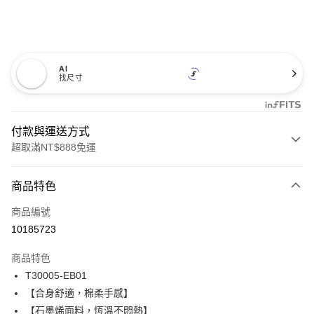
AI
找尺寸
付款與運送方式
超取滿NT$888免運
付款方式
商品特色
信用卡一次付款
商品編號
信用卡分期付款
10185723
3 期 0 利率 每期
NT$460
21家銀行
商品特色
合作金庫商業銀行
第一商業銀行
超商取貨付款
T30005-EB01
華南商業銀行
彰化商業銀行
【合身舒適，棉柔手感】
LINE Pay
上海商業儲蓄銀行
台北富邦商業銀行
國泰世華商業銀行
兆豐國際商業銀行
【石墨烯面料，恆溫不悶熱】