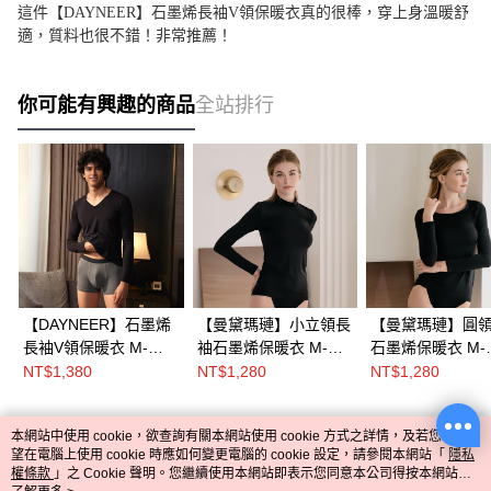
這件【DAYNEER】石墨烯長袖V領保暖衣真的很棒，穿上身溫暖舒
適，質料也很不錯！非常推薦！
你可能有興趣的商品
全站排行
【DAYNEER】石墨烯
【曼黛瑪璉】小立領長
【曼黛瑪璉】圓
長袖V領保暖衣 M-
袖石墨烯保暖衣 M-
石墨烯保暖衣 M-
XL(黑)
XL(黑)
XL(黑)
NT$1,380
NT$1,280
NT$1,280
本網站中使用 cookie，欲查詢有關本網站使用 cookie 方式之詳情，及若您不希
熱門標籤
望在電腦上使用 cookie 時應如何變更電腦的 cookie 設定，請參閱本網站「
隱私
權條款
」之 Cookie 聲明。您繼續使用本網站即表示您同意本公司得按本網站使