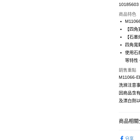
10185603
信用卡分
商品特色
3 期 
M1106
合作金
【四角
超商取貨
華南商
【石墨
LINE Pay
上海商
四角寬
國泰世
使用石
Apple Pay
臺灣中
等特性
匯豐（
悠遊付
聯邦商
銷售重點
元大商
全盈+PAY
M11066-E
玉山商
洗滌注意
台新國
AFTEE先
因商品含
台灣樂
相關說明
及漂白劑
【關於「A
ATM付款
AFTEE
便利好安
１．簡單
商品相關分
２．便利
運送方式
３．安心
曼黛瑪璉 Mo
全家取貨付
分享