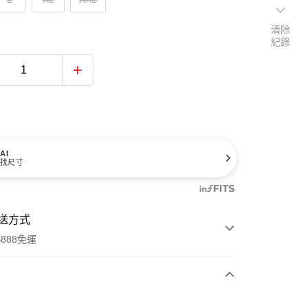
清除
紀錄
AI
找尺寸
送方式
888免運
次付款