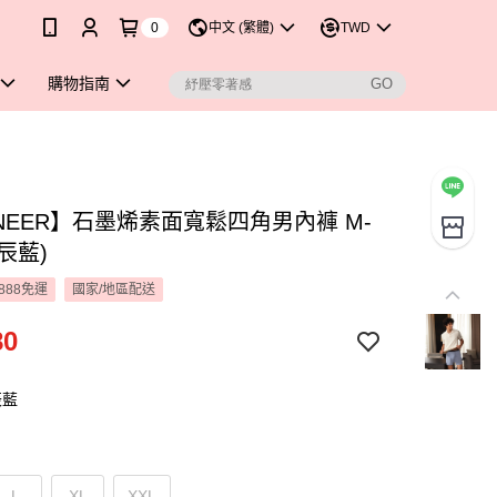
0
中文 (繁體)
TWD
購物指南
NEER】石墨烯素面寬鬆四角男內褲 M-
星辰藍)
888免運
國家/地區配送
80
辰藍
L
XL
XXL