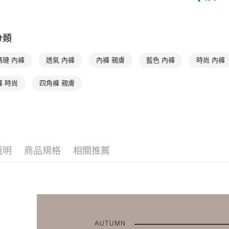
【「AFT
👉 挑內褲
每筆NT$9
１．於結帳
付」結帳
👉 挑款式
付款後全家
２．訂單
分類
３．收到繳
出
／ATM／
每筆NT$9
※ 請注意
瑪璉 內褲
透氣 內褲
內褲 親膚
藍色 內褲
時尚 內褲
絡購買商品
萊爾富取
先享後付
褲 時尚
四角褲 親膚
※ 交易是
每筆NT$9
是否繳費成
付客戶支
付款後萊
每筆NT$9
【注意事
１．透過由
交易，需
7-11取貨
求債權轉
說明
商品規格
相關推薦
每筆NT$9
２．關於
https://aft
付款後7-1
３．未成
「AFTE
每筆NT$9
任。
４．使用「
宅配
即時審查
每筆NT$9
結果請求