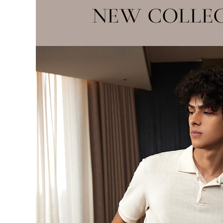
５．嚴禁
離島宅配
形，恩沛
動。
每筆NT$1
海外宅配 
件資料，逾