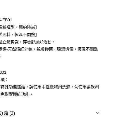
期付款
0 利率 每期
NT$226
21家銀行
6-EB01
庫商業銀行
第一商業銀行
寬鬆褲型，簡約時尚】
付款
業銀行
彰化商業銀行
烯面料，恆溫不悶熱】
業儲蓄銀行
台北富邦商業銀行
鬆立體剪裁，穿著舒適好活動。
華商業銀行
兆豐國際商業銀行
墨烯-天然遠紅外線，親膚抑菌，吸濕透氣，恆溫不悶熱
小企業銀行
台中商業銀行
。
台灣）商業銀行
華泰商業銀行
業銀行
遠東國際商業銀行
業銀行
永豐商業銀行
B01
業銀行
星展（台灣）商業銀行
事項：
際商業銀行
中國信託商業銀行
享後付
有特殊功能纖維，請使用中性洗滌劑洗滌，勿使用柔軟劑
天信用卡公司
以免影響纖維功能。
FTEE先享後付」】
先享後付是「在收到商品之後才付款」的支付方式。 讓您購物簡單
心！
：不需註冊會員、不需綁卡、不需儲值。
類 (3)
：只要手機號碼，簡訊認證，即可結帳。
：先確認商品／服務後，再付款。
de Marie
Dayneer 男性內著
款$888免運-以PackAge+配客嘉循環箱包裝寄出