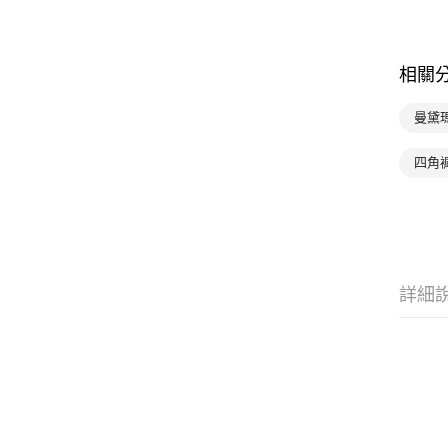
相關
曼黛
四角
詳細