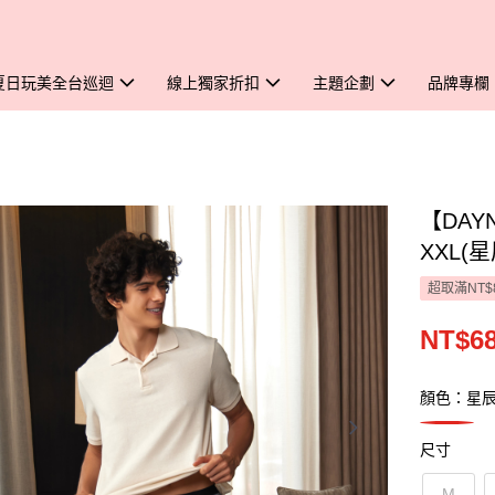
夏日玩美全台巡迴
線上獨家折扣
主題企劃
品牌專欄
【DAY
XXL(
超取滿NT$
NT$6
顏色：星
尺寸
M