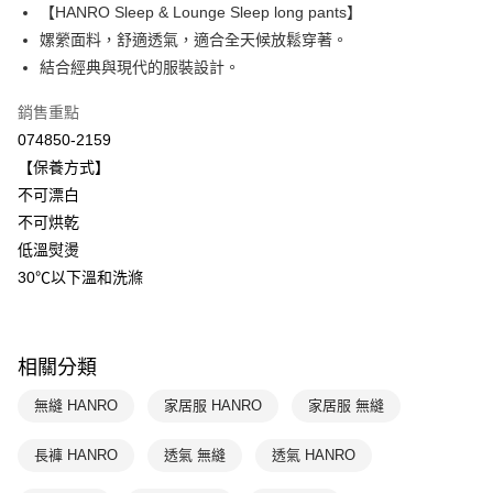
【HANRO Sleep & Lounge Sleep long pants】
Apple Pay
上海商業儲蓄銀行
台北富邦商業銀行
國泰世華商業銀行
兆豐國際商業銀行
嫘縈面料，舒適透氣，適合全天候放鬆穿著。
悠遊付
臺灣中小企業銀行
台中商業銀行
結合經典與現代的服裝設計。
匯豐（台灣）商業銀行
華泰商業銀行
全盈+PAY
聯邦商業銀行
遠東國際商業銀行
銷售重點
元大商業銀行
永豐商業銀行
ATM付款
074850-2159
玉山商業銀行
星展（台灣）商業銀行
【保養方式】
台新國際商業銀行
中國信託商業銀行
運送方式
不可漂白
台灣樂天信用卡公司
不可烘乾
付款後全家取貨$888免運-以PackAge+配客嘉循環箱包裝寄出
低溫熨燙
每筆NT$90，滿NT$888(含以上)免運費
30℃以下溫和洗滌
付款後萊爾富取貨
每筆NT$90，滿NT$1,000(含以上)免運費
相關分類
付款後7-11取貨
每筆NT$90，滿NT$1,000(含以上)免運費
無縫 HANRO
家居服 HANRO
家居服 無縫
宅配
長褲 HANRO
透氣 無縫
透氣 HANRO
每筆NT$90，滿NT$1,000(含以上)免運費