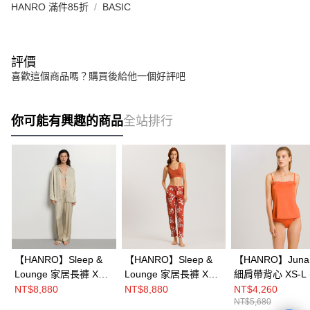
HANRO 滿件85折
BASIC
評價
喜歡這個商品嗎？購買後給他一個好評吧
你可能有興趣的商品
全站排行
【HANRO】Sleep &
【HANRO】Sleep &
【HANRO】Jun
Lounge 家居長褲 XS-
Lounge 家居長褲 XS-
細肩帶背心 XS-L
M(橄欖色)
M(柑橘色)
橘)
NT$8,880
NT$8,880
NT$4,260
NT$5,680