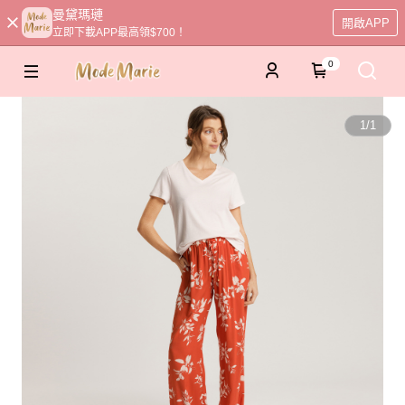
曼黛瑪璉
開啟APP
立即下載APP最高領$700！
0
1
/
1