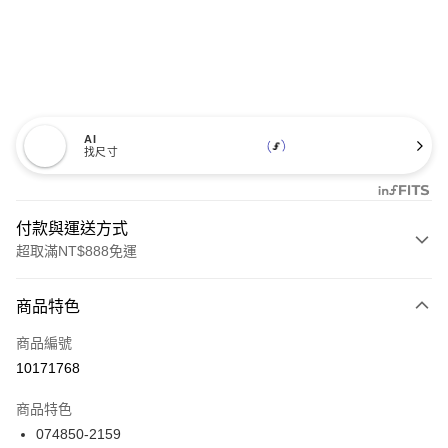
AI
找尺寸
付款與運送方式
超取滿NT$888免運
付款方式
商品特色
信用卡一次付款
商品編號
信用卡分期付款
10171768
3 期 0 利率 每期
NT$2,960
21家銀行
商品特色
合作金庫商業銀行
第一商業銀行
LINE Pay
074850-2159
華南商業銀行
彰化商業銀行