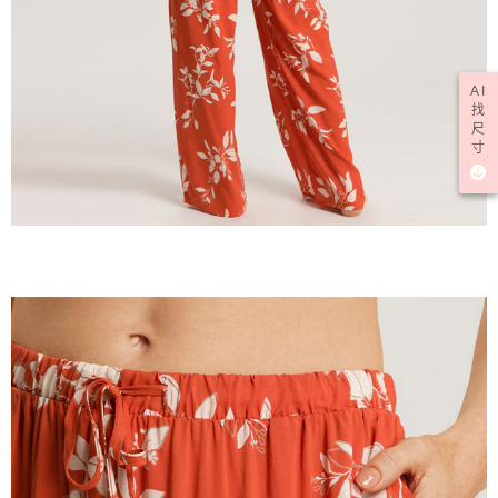
AI
找
尺
寸