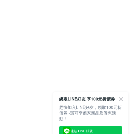
綁定LINE好友 享100元折價券
趕快加入LINE好友，領取100元折
價券~還可享獨家新品及優惠活
動!!
連結 LINE 帳號