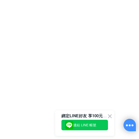
綁定LINE好友 享100元折價券
連結 LINE 帳號