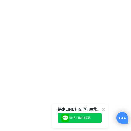
綁定LINE好友 享100元折價券
連結 LINE 帳號