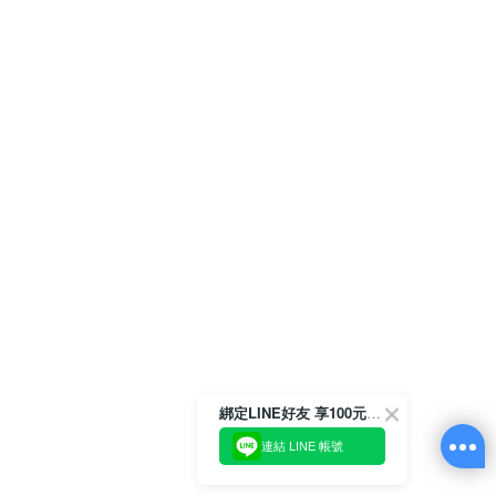
綁定LINE好友 享100元折價券
連結 LINE 帳號