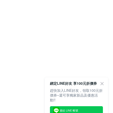
綁定LINE好友 享100元折價券
趕快加入LINE好友，領取100元折
價券~還可享獨家新品及優惠活
動!!
連結 LINE 帳號