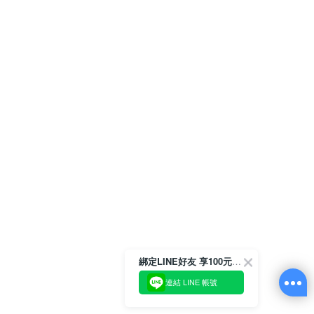
綁定LINE好友 享100元折價券
連結 LINE 帳號