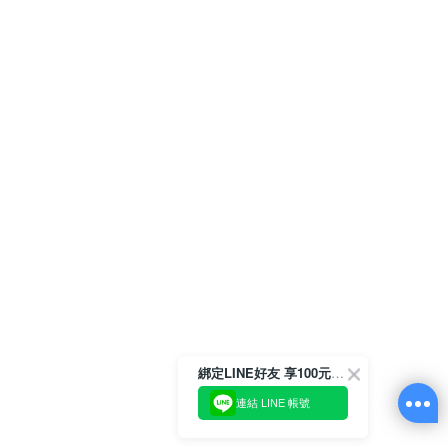
綁定LINE好友 享100元折價券
連結 LINE 帳號