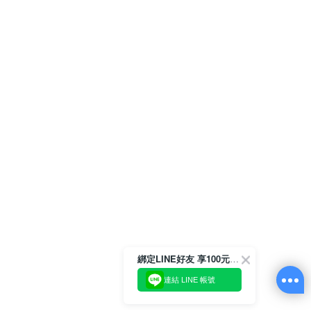
綁定LINE好友 享100元折價券
連結 LINE 帳號