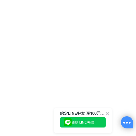
綁定LINE好友 享100元折價券
連結 LINE 帳號