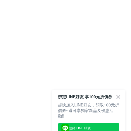
綁定LINE好友 享100元折價券
趕快加入LINE好友，領取100元折
價券~還可享獨家新品及優惠活
動!!
連結 LINE 帳號