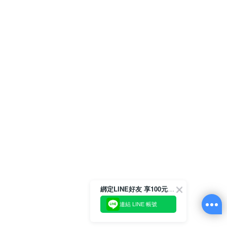
綁定LINE好友 享100元折價券
連結 LINE 帳號