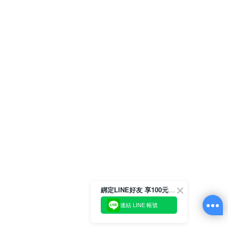
綁定LINE好友 享100元折價券
連結 LINE 帳號