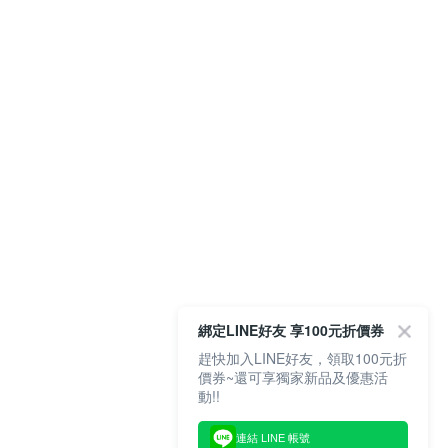
綁定LINE好友 享100元折價券
趕快加入LINE好友，領取100元折
價券~還可享獨家新品及優惠活
動!!
連結 LINE 帳號